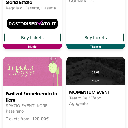
Theater
Other
REGALAMI UN SORRISO
POOH60 – La Nostra
CINE-TEATRO LA FILANDA,
Storia Estate
CORNAREDO
Reggia di Caserta, Caserta
Music
Theater