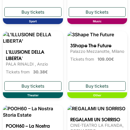
WMT KOMBAT04
Mangé E Zombé -
Traditional Puglia Event
Pala Antenore, Padova
V Ed.
Tickets from
26.04€
Il Parco, Martina Franca
Tickets from
20.00€
Sport
Music
L'ILLUSIONE DELLA
3Shape The Future
LIBERTA'
Palazzo Mezzanotte, Milano
PALA RINALDI , Anzio
Tickets from
109.00€
Tickets from
30.38€