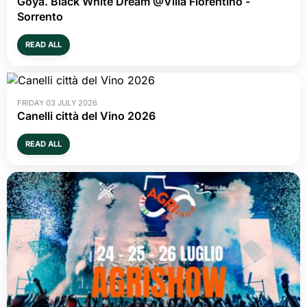
FRIDAY 31 JULY 2026
OLTRECON is waiting for you @ Centro esposizioni
Oltrexpo on 26/27 september!
READ ALL
WEDNESDAY 29 JULY 2026
Mangé e Zombé – Traditional Puglia Event 5th
Edition – August 10, 2026
READ ALL
WEDNESDAY 08 JULY 2026
Goya. Black White Dream @Villa Fiorentino -
Sorrento