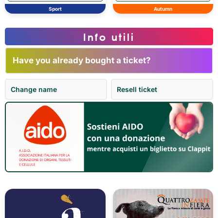
Sport
Autumn
Info utili
Have you already bought a ticket?
Change name
Resell ticket