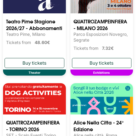
Teatro Pime Stagione
QUATTROZAMPEINFIERA
2026/27 - Abbonamenti
- MILANO 2026
Teatro Pime, Milano
Parco Esposizioni Novegro,
Segrate
Tickets from
48.60€
Tickets from
7.32€
Theater
Exhibitions
QUATTROZAMPEINFIERA
Alice Nella Citta - 24°
- TORINO 2026
Edizione
SET - Scalo Eventi Torino,
Alice nella città, Roma