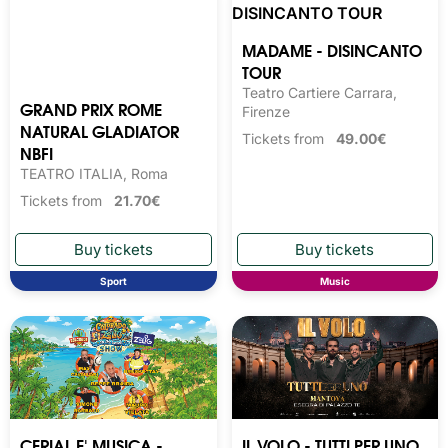
GRAND PRIX ROME
MADAME - DISINCANTO
NATURAL GLADIATOR
TOUR
NBFI
Teatro Cartiere Carrara,
Firenze
TEATRO ITALIA, Roma
Tickets from
49.00€
Tickets from
21.70€
Sport
Music
CERIAL E' MUSICA -
IL VOLO - TUTTI PER UNO