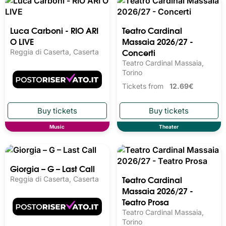
PARCO DIDATTICO LE
Teatro Cardinal
COLLINE DI GIUCA 2026
Massaia 2026/27 - Arte
Varia
Parco Didattico Le Colline di
Giuca , Baldissero d’Alba
Teatro Cardinal Massaia,
Torino
Tickets from
30.00€
Tickets from
11.00€
Other
Theater
Teatro Cardinal
Luca Carboni - RIO ARI
Massaia 2026/27 -
O LIVE
Concerti
Reggia di Caserta, Caserta
Teatro Cardinal Massaia,