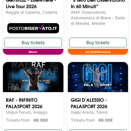
Live Tour 2026
In 60 Minuti”
Reggia di Caserta, Caserta
INAF Osservatorio
Astronomico di Brera - Sede
di Merate, Merate
Music
Art And Museums
RAF - INFINITO
GIGI D'ALESSIO -
PALASPORT 2026
PALASPORT 2026
Unipol Forum, Assago
Inalpi Arena, Torino
Tickets from
49.00€
Tickets from
49.00€