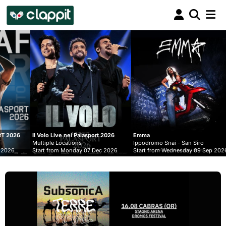
Clappit
biglietteria
ive nei Palasport 2026
Emma
Lucio Corsi
 Locations
Ippodromo Snai - San Siro
Multiple Location
om Monday 07 Dec 2026
Start from Wednesday 09 Sep 2026
Start from Friday