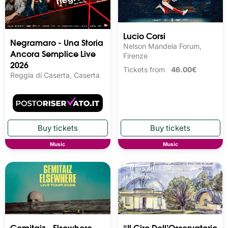
Lucio Corsi
Negramaro - Una Storia
Nelson Mandela Forum,
Ancora Semplice Live
Firenze
2026
Tickets from
46.00€
Reggia di Caserta, Caserta
Music
Music
Gemitaiz - Elsewhere -
“Il Giro Dell’Osservatorio