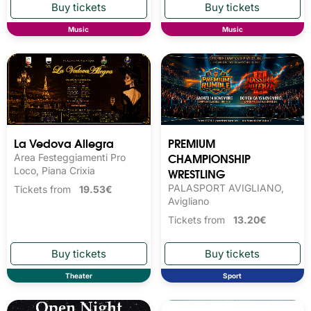
Music
Music
La Vedova Allegra
PREMIUM
CHAMPIONSHIP
Area Festeggiamenti Pro
Loco, Piana Crixia
WRESTLING
PALASPORT AVIGLIANO,
Tickets from
19.53€
Avigliano
Tickets from
13.20€
Theater
Sport