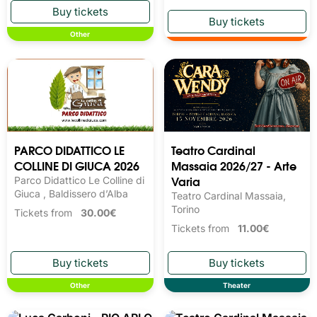
MOMENTUM EVENT
Festival Franciacorta In
Teatro Dell'Efebo ,
Kore
Agrigento
SPAZIO EVENTI KORE,
Passirano
Tickets from
120.00€
Other