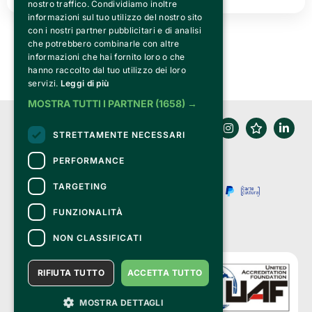
THURSDAY 02 JULY 2026
nostro traffico. Condividiamo inoltre
AGRISHOW 2026: three days of pure adrenaline!
informazioni sul tuo utilizzo del nostro sito
con i nostri partner pubblicitari e di analisi
che potrebbero combinarle con altre
READ ALL
informazioni che hai fornito loro o che
hanno raccolto dal tuo utilizzo dei loro
servizi.
Leggi di più
MOSTRA TUTTI I PARTNER
(1658) →
STRETTAMENTE NECESSARI
PERFORMANCE
TARGETING
FUNZIONALITÀ
NON CLASSIFICATI
MONDAY 15 JUNE 2026
Cerial'è Musica & Comici
RIFIUTA TUTTO
ACCETTA TUTTO
READ ALL
MOSTRA DETTAGLI