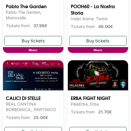
Pablo The Garden
POOH60 - La Nostra
Storia
Pablo The Garden,
Morrovalle
Inalpi Arena, Torino
Tickets from
37.98€
Tickets from
49.00€
Music
Music
CALICI DI STELLE
ERBA FIGHT NIGHT
REAL CANTINA
PalaErba, Erba
BORBONICA,, PARTINICO
Tickets from
21.70€
Tickets from
25.00€