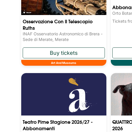
Abboname
Orto Bota
Osservazione Con Il Telescopio
Tickets 
Ruths
INAF Osservatorio Astronomico di Brera -
Sede di Merate, Merate
Art And Museums
Teatro Pime Stagione 2026/27 -
QUATTRO
Abbonamenti
2026