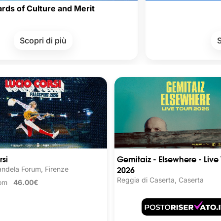
ture and Merit
i di più
Scopri di pi
rsi
Gemitaiz - Elsewhere - Live 
2026
ndela Forum, Firenze
Reggia di Caserta, Caserta
from
46.00€