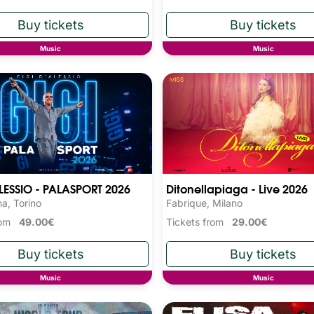
Music
Music
LESSIO - PALASPORT 2026
Ditonellapiaga - Live 2026
na, Torino
Fabrique, Milano
from
49.00€
Tickets from
29.00€
Music
Music