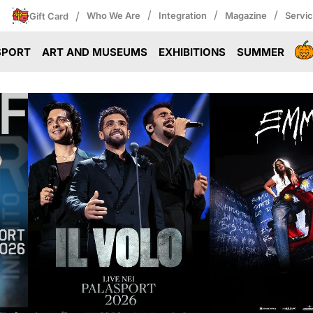
/
/
/
/
Who We Are
Integration
Magazine
Servi
Gift Card
SPORT
ART AND MUSEUMS
EXHIBITIONS
SUMMER