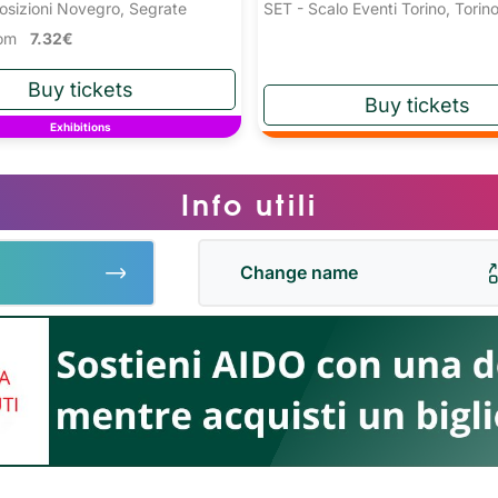
osizioni Novegro, Segrate
SET - Scalo Eventi Torino, Torin
from
7.32€
Exhibitions
Info utili
Change name