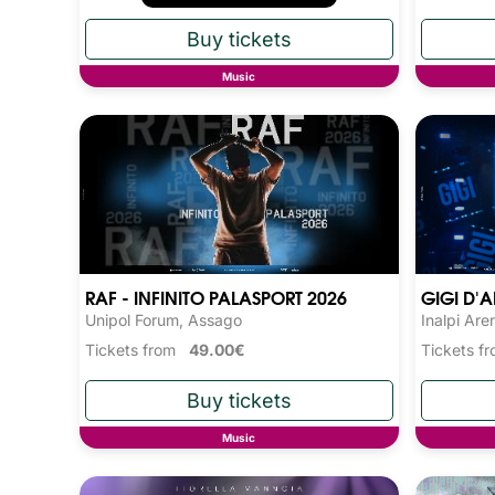
Music
RAF - INFINITO PALASPORT 2026
GIGI D'A
Unipol Forum, Assago
Inalpi Are
Tickets from
49.00€
Tickets 
Music