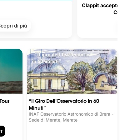
Clappit accepts Satispay Voucher
Corporate Welfare!
ù
Scopri di più
Tour
“Il Giro Dell’Osservatorio In 60
Minuti”
INAF Osservatorio Astronomico di Brera -
Sede di Merate, Merate