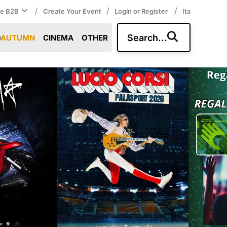
/
/
/
ce B2B
Create Your Event
Login or Register
Ita
Search...
AUTUMN
CINEMA
OTHER