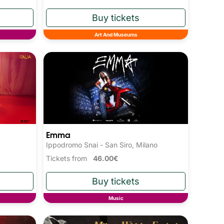
Art And Museums
Emma
Ippodromo Snai - San Siro, Milano
Tickets from
46.00€
Music