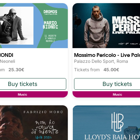
IONDI
Massimo Pericolo - Live Pala
 Neoneli
Palazzo Dello Sport, Roma
from
25.30€
Tickets from
45.00€
Music
Music