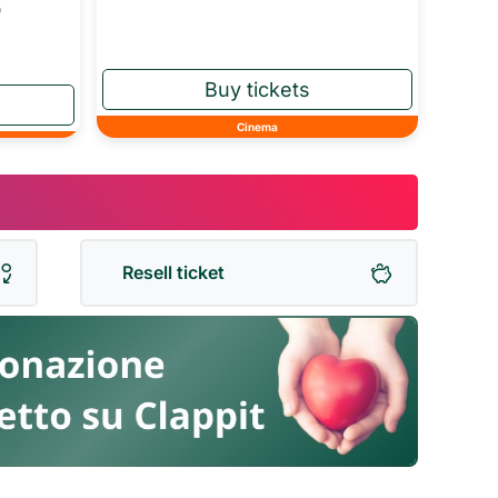
o
Cinema
Resell ticket