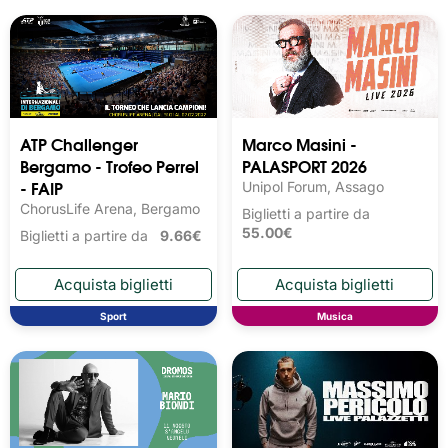
ATP Challenger
Marco Masini -
Bergamo - Trofeo Perrel
PALASPORT 2026
- FAIP
Unipol Forum, Assago
ChorusLife Arena, Bergamo
Biglietti a partire da
55.00€
Biglietti a partire da
9.66€
Sport
Musica