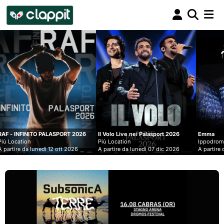
Clappit
biglietteria
PORT 2026
Il Volo Live nei Palasport 2026
Emma
Più Location
Ippodromo Snai - San Siro
tt 2026
A partire da lunedì 07 dic 2026
A partire da mercoledì 09 set 20