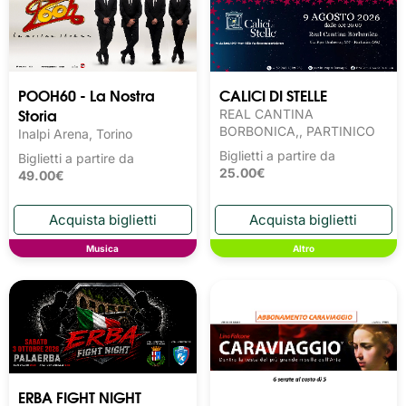
POOH60 - La Nostra
CALICI DI STELLE
Storia
REAL CANTINA
BORBONICA,, PARTINICO
Inalpi Arena, Torino
Biglietti a partire da
Biglietti a partire da
25.00€
49.00€
Musica
Altro
ERBA FIGHT NIGHT