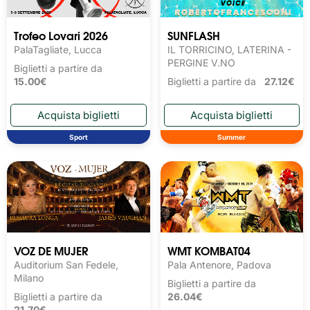
Trofeo Lovari 2026
SUNFLASH
PalaTagliate, Lucca
IL TORRICINO, LATERINA -
PERGINE V.NO
Biglietti a partire da
15.00€
Biglietti a partire da
27.12€
Sport
Summer
VOZ DE MUJER
WMT KOMBAT04
Auditorium San Fedele,
Pala Antenore, Padova
Milano
Biglietti a partire da
Biglietti a partire da
26.04€
21.70€