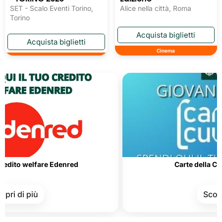
SET - Scalo Eventi Torino,
Alice nella città, Roma
Torino
Cinema
elfare Edenred
Carte della Cultura e d
più
Scopri di più