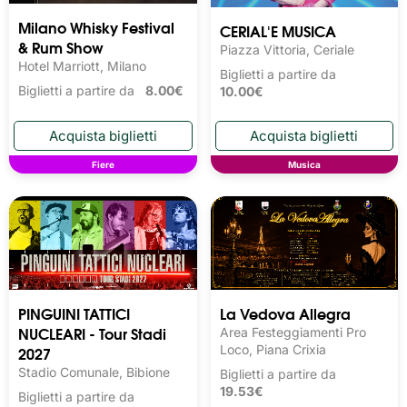
Milano Whisky Festival 
CERIAL'E MUSICA
& Rum Show
Piazza Vittoria, Ceriale
Hotel Marriott, Milano
Biglietti a partire da
Biglietti a partire da
8.00€
10.00€
Fiere
Musica
PINGUINI TATTICI
La Vedova Allegra
NUCLEARI - Tour Stadi
Area Festeggiamenti Pro
2027
Loco, Piana Crixia
Stadio Comunale, Bibione
Biglietti a partire da
19.53€
Biglietti a partire da