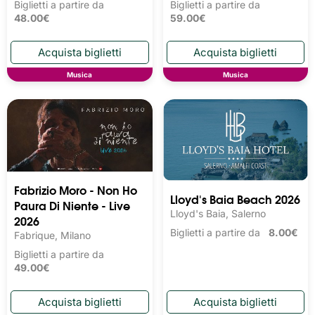
Biglietti a partire da
Biglietti a partire da
48.00€
59.00€
Musica
Musica
Fabrizio Moro - Non Ho
Lloyd's Baia Beach 2026
Paura Di Niente - Live
Lloyd's Baia, Salerno
2026
Biglietti a partire da
8.00€
Fabrique, Milano
Biglietti a partire da
49.00€