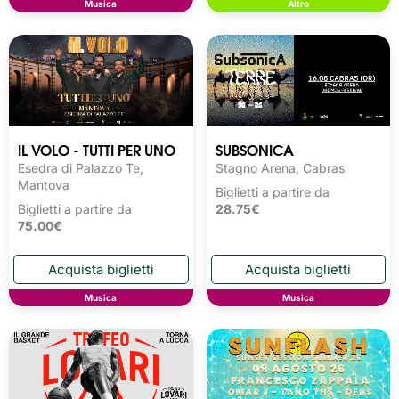
Musica
Altro
IL VOLO - TUTTI PER UNO
SUBSONICA
Esedra di Palazzo Te,
Stagno Arena, Cabras
Mantova
Biglietti a partire da
Biglietti a partire da
28.75€
75.00€
Musica
Musica