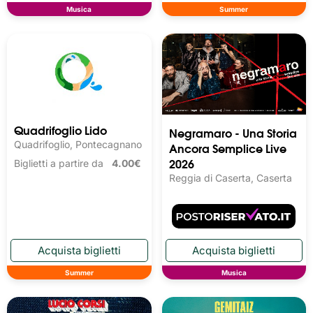
Musica
Summer
Quadrifoglio Lido
Negramaro - Una Storia
Quadrifoglio, Pontecagnano
Ancora Semplice Live
2026
Biglietti a partire da
4.00€
Reggia di Caserta, Caserta
Summer
Musica