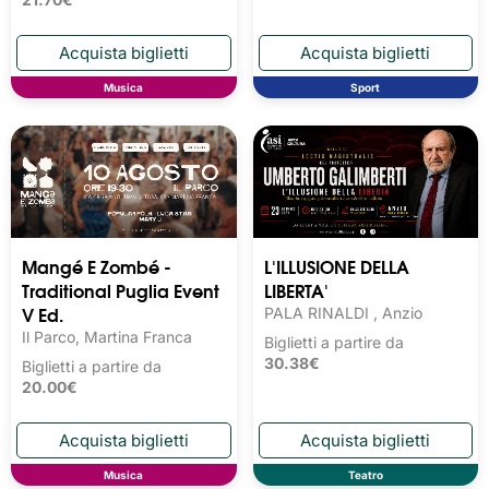
Musica
Sport
Mangé E Zombé -
L'ILLUSIONE DELLA
Traditional Puglia Event
LIBERTA'
V Ed.
PALA RINALDI , Anzio
Il Parco, Martina Franca
Biglietti a partire da
30.38€
Biglietti a partire da
20.00€
Musica
Teatro