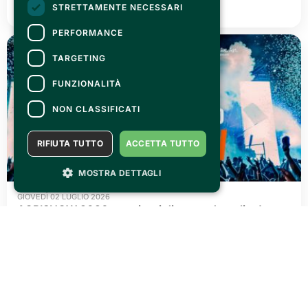
LEGGI TUTTO
STRETTAMENTE NECESSARI
PERFORMANCE
TARGETING
FUNZIONALITÀ
NON CLASSIFICATI
RIFIUTA TUTTO
ACCETTA TUTTO
MOSTRA DETTAGLI
GIOVEDÌ 02 LUGLIO 2026
AGRISHOW 2026: tre giorni di pura adrenalina!
LEGGI TUTTO