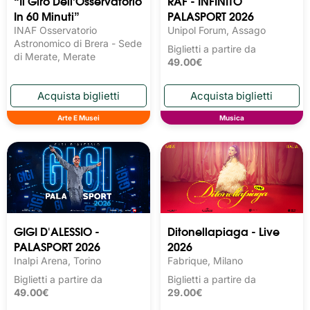
“Il Giro Dell’Osservatorio
RAF - INFINITO
In 60 Minuti”
PALASPORT 2026
INAF Osservatorio
Unipol Forum, Assago
Astronomico di Brera - Sede
Biglietti a partire da
di Merate, Merate
49.00€
Arte E Musei
Musica
GIGI D'ALESSIO -
Ditonellapiaga - Live
PALASPORT 2026
2026
Inalpi Arena, Torino
Fabrique, Milano
Biglietti a partire da
Biglietti a partire da
49.00€
29.00€