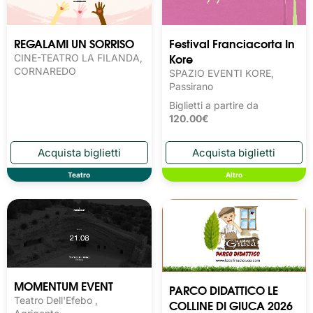
REGALAMI UN SORRISO
Festival Franciacorta In
Kore
CINE-TEATRO LA FILANDA,
CORNAREDO
SPAZIO EVENTI KORE,
Passirano
Biglietti a partire da
120.00€
Teatro
Altro
MOMENTUM EVENT
PARCO DIDATTICO LE
Teatro Dell'Efebo ,
COLLINE DI GIUCA 2026