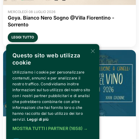
MERCOLEDÌ 08 LUGLIO 2026
Goya. Bianco Nero Sogno @Villa Fiorentino -
Sorrento
LEGGI TUTTO
×
Questo sito web utilizza
cookie
Utilizziamo i cookie per personalizzare
contenuti, annunci e per analizzare il
nostro traffico. Condividiamo inoltre
informazioni sul tuo utilizzo del nostro sito
con i nostri partner pubblicitari e di analisi
che potrebbero combinarle con altre
informazioni che hai fornito loro o che
hanno raccolto dal tuo utilizzo dei loro
servizi.
Leggi di più
VENERDÌ 03 LUGLIO 2026
MOSTRA TUTTI I PARTNER
(1658) →
Canelli città del Vino 2026