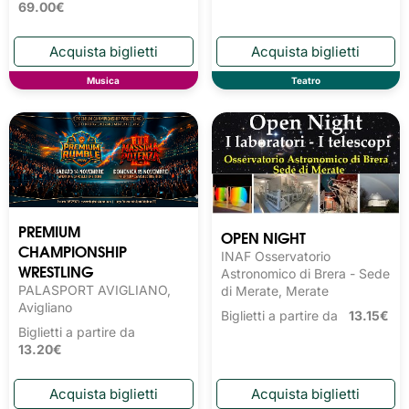
69.00€
Musica
Teatro
PREMIUM
OPEN NIGHT
CHAMPIONSHIP
INAF Osservatorio
WRESTLING
Astronomico di Brera - Sede
PALASPORT AVIGLIANO,
di Merate, Merate
Avigliano
Biglietti a partire da
13.15€
Biglietti a partire da
13.20€