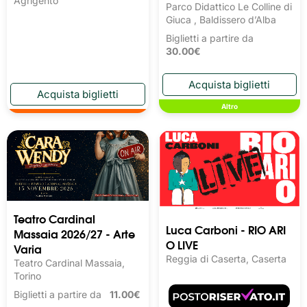
Agrigento
Parco Didattico Le Colline di
Giuca , Baldissero d’Alba
Biglietti a partire da
30.00€
Altro
Teatro Cardinal
Luca Carboni - RIO ARI
Massaia 2026/27 - Arte
O LIVE
Varia
Reggia di Caserta, Caserta
Teatro Cardinal Massaia,
Torino
Biglietti a partire da
11.00€