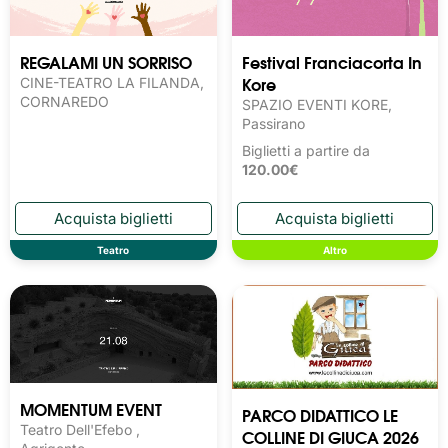
REGALAMI UN SORRISO
Festival Franciacorta In
Kore
CINE-TEATRO LA FILANDA,
CORNAREDO
SPAZIO EVENTI KORE,
Passirano
Biglietti a partire da
120.00€
Teatro
Altro
MOMENTUM EVENT
PARCO DIDATTICO LE
Teatro Dell'Efebo ,
COLLINE DI GIUCA 2026