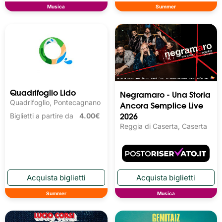
Musica
Summer
Quadrifoglio Lido
Negramaro - Una Storia
Quadrifoglio, Pontecagnano
Ancora Semplice Live
2026
Biglietti a partire da
4.00€
Reggia di Caserta, Caserta
Summer
Musica