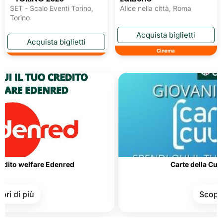
SET - Scalo Eventi Torino,
Alice nella città, Roma
Torino
Cinema
lfare Edenred
Carte della Cultura e de
iù
Scopri di più