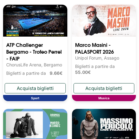
ATP Challenger
Marco Masini -
Bergamo - Trofeo Perrel
PALASPORT 2026
- FAIP
Unipol Forum, Assago
ChorusLife Arena, Bergamo
Biglietti a partire da
55.00€
Biglietti a partire da
9.66€
Sport
Musica