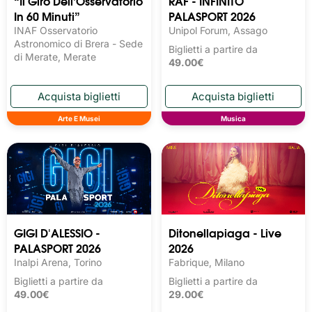
“Il Giro Dell’Osservatorio
RAF - INFINITO
In 60 Minuti”
PALASPORT 2026
INAF Osservatorio
Unipol Forum, Assago
Astronomico di Brera - Sede
Biglietti a partire da
di Merate, Merate
49.00€
Arte E Musei
Musica
GIGI D'ALESSIO -
Ditonellapiaga - Live
PALASPORT 2026
2026
Inalpi Arena, Torino
Fabrique, Milano
Biglietti a partire da
Biglietti a partire da
49.00€
29.00€