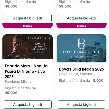
Biglietti a partire da
Biglietti a partire da
48.00€
59.00€
Musica
Musica
Fabrizio Moro - Non Ho
Lloyd's Baia Beach 2026
Paura Di Niente - Live
Lloyd's Baia, Salerno
2026
Biglietti a partire da
8.00€
Fabrique, Milano
Biglietti a partire da
49.00€