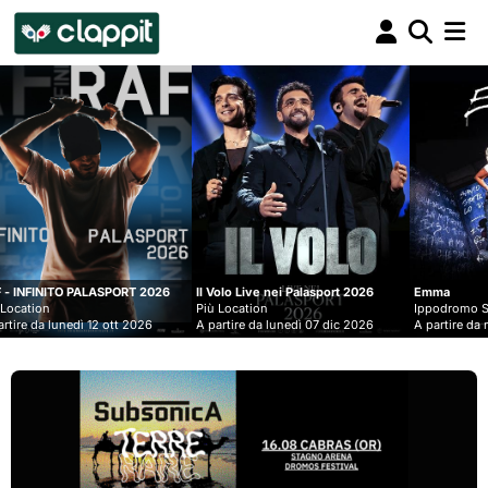
Clappit
biglietteria
RT 2026
Il Volo Live nei Palasport 2026
Emma
Più Location
Ippodromo Snai - San Siro
 2026
A partire da lunedì 07 dic 2026
A partire da mercoledì 09 set 2026