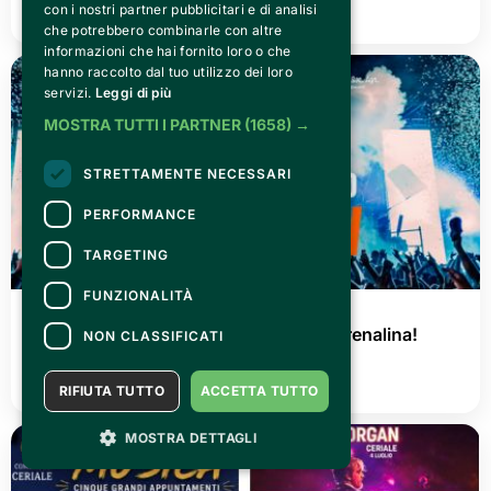
con i nostri partner pubblicitari e di analisi
LEGGI TUTTO
che potrebbero combinarle con altre
informazioni che hai fornito loro o che
hanno raccolto dal tuo utilizzo dei loro
servizi.
Leggi di più
MOSTRA TUTTI I PARTNER
(1658) →
STRETTAMENTE NECESSARI
PERFORMANCE
TARGETING
FUNZIONALITÀ
GIOVEDÌ 02 LUGLIO 2026
AGRISHOW 2026: tre giorni di pura adrenalina!
NON CLASSIFICATI
LEGGI TUTTO
RIFIUTA TUTTO
ACCETTA TUTTO
MOSTRA DETTAGLI