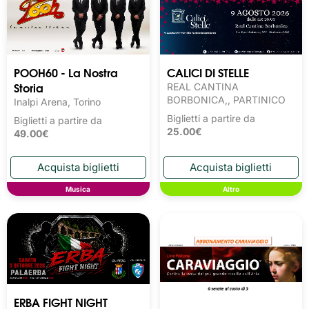
POOH60 - La Nostra
CALICI DI STELLE
Storia
REAL CANTINA
BORBONICA,, PARTINICO
Inalpi Arena, Torino
Biglietti a partire da
Biglietti a partire da
25.00€
49.00€
Musica
Altro
ERBA FIGHT NIGHT