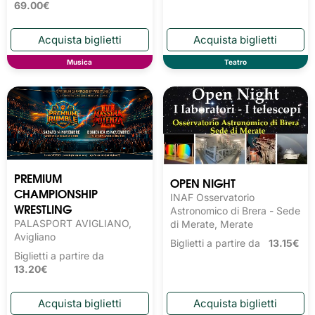
69.00€
Musica
Teatro
PREMIUM
OPEN NIGHT
CHAMPIONSHIP
INAF Osservatorio
WRESTLING
Astronomico di Brera - Sede
PALASPORT AVIGLIANO,
di Merate, Merate
Avigliano
Biglietti a partire da
13.15€
Biglietti a partire da
13.20€