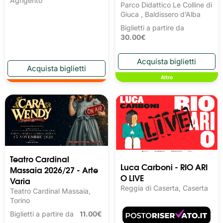
Agrigento
Parco Didattico Le Colline di
Giuca , Baldissero d’Alba
Biglietti a partire da
30.00€
Altro
Teatro Cardinal
Luca Carboni - RIO ARI
Massaia 2026/27 - Arte
O LIVE
Varia
Reggia di Caserta, Caserta
Teatro Cardinal Massaia,
Torino
Biglietti a partire da
11.00€