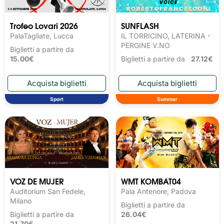
Trofeo Lovari 2026
SUNFLASH
PalaTagliate, Lucca
IL TORRICINO, LATERINA -
PERGINE V.NO
Biglietti a partire da
15.00€
Biglietti a partire da
27.12€
Sport
Summer
VOZ DE MUJER
WMT KOMBAT04
Auditorium San Fedele,
Pala Antenore, Padova
Milano
Biglietti a partire da
Biglietti a partire da
26.04€
21.70€