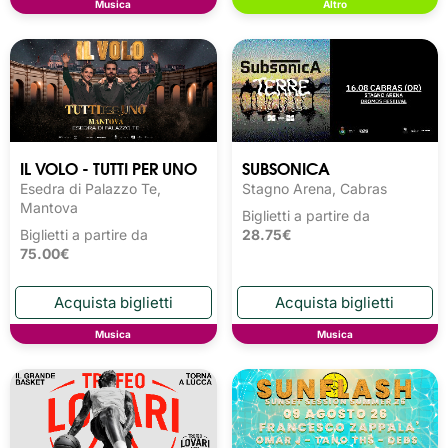
Musica
Altro
IL VOLO - TUTTI PER UNO
SUBSONICA
Esedra di Palazzo Te,
Stagno Arena, Cabras
Mantova
Biglietti a partire da
Biglietti a partire da
28.75€
75.00€
Musica
Musica