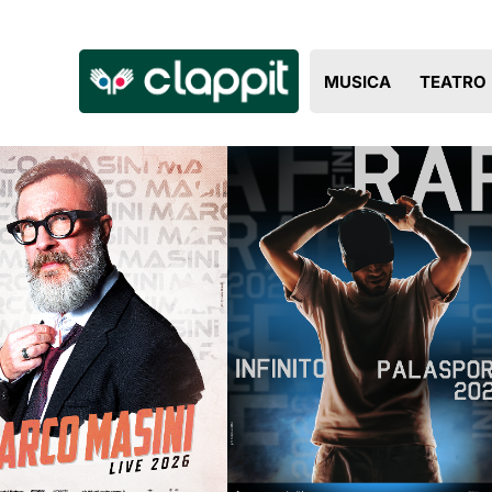
Clappit
MUSICA
TEATRO
biglietteria