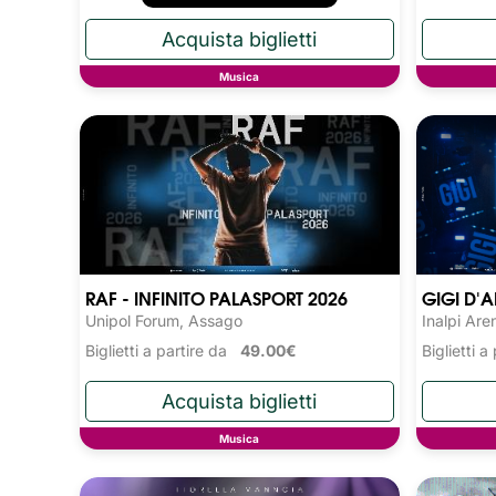
Musica
RAF - INFINITO PALASPORT 2026
GIGI D'A
Unipol Forum, Assago
Inalpi Are
Biglietti a partire da
49.00€
Biglietti 
Musica