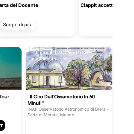
ocente
Clappit accetta i Buoni Acquisto 
Welfare aziendale
 più
Scopri di più
Tour
“Il Giro Dell’Osservatorio In 60
Minuti”
INAF Osservatorio Astronomico di Brera -
Sede di Merate, Merate