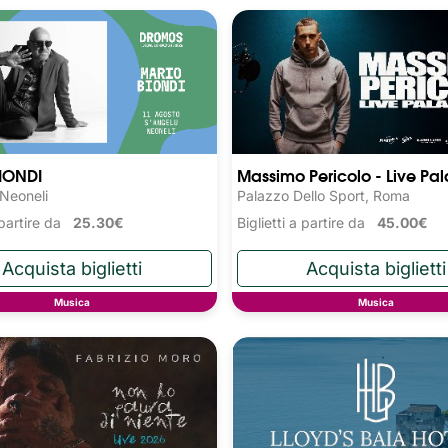
IONDI
Massimo Pericolo - Live Pala
 Neoneli
Palazzo Dello Sport, Roma
a partire da
25.30€
Biglietti a partire da
45.00€
Musica
Musica