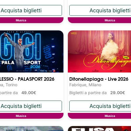
Musica
Musica
LESSIO - PALASPORT 2026
Ditonellapiaga - Live 2026
na, Torino
Fabrique, Milano
a partire da
49.00€
Biglietti a partire da
29.00€
Musica
Musica