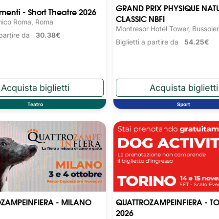
GRAND PRIX PHYSIQUE NAT
nti - Short Theatre 2026
CLASSIC NBFI
nico Roma, Roma
Montresor Hotel Tower, Bussole
a partire da
30.38€
Biglietti a partire da
54.25€
Teatro
Sport
ZAMPEINFIERA - MILANO
QUATTROZAMPEINFIERA - T
2026