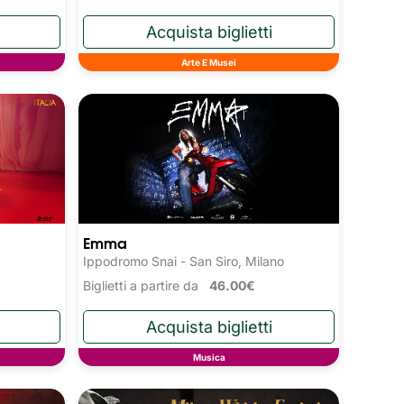
Arte E Musei
Emma
Ippodromo Snai - San Siro, Milano
Biglietti a partire da
46.00€
Musica