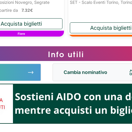
osizioni Novegro, Segrate
SET - Scalo Eventi Torino, Torin
a partire da
7.32€
Fiere
Info utili
Cambia nominativo