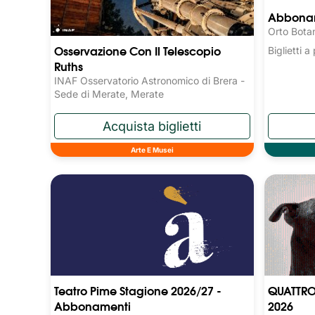
Abboname
Orto Bota
Osservazione Con Il Telescopio
Biglietti 
Ruths
INAF Osservatorio Astronomico di Brera -
Sede di Merate, Merate
Arte E Musei
Teatro Pime Stagione 2026/27 -
QUATTRO
Abbonamenti
2026