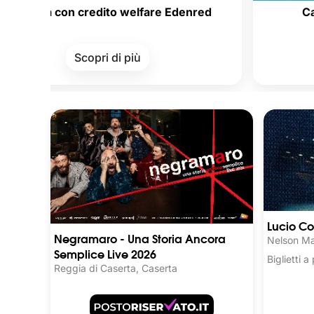
con credito welfare Edenred
Carte della 
Scopri di più
Sco
Lucio Co
Negramaro - Una Storia Ancora
Nelson Ma
Semplice Live 2026
Biglietti 
Reggia di Caserta, Caserta