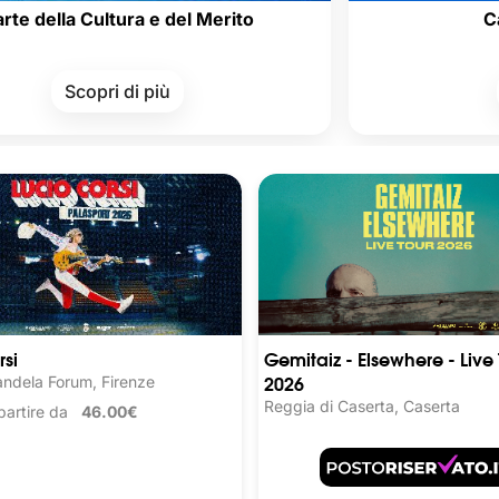
Cultura e del Merito
Carta del D
pri di più
Scopri di
rsi
Gemitaiz - Elsewhere - Live 
2026
ndela Forum, Firenze
Reggia di Caserta, Caserta
a partire da
46.00€