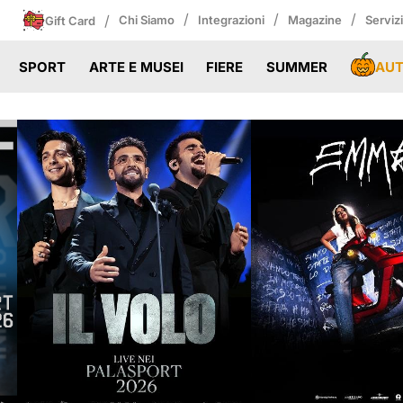
/
/
/
/
Chi Siamo
Integrazioni
Magazine
Serviz
Gift Card
AU
SPORT
ARTE E MUSEI
FIERE
SUMMER