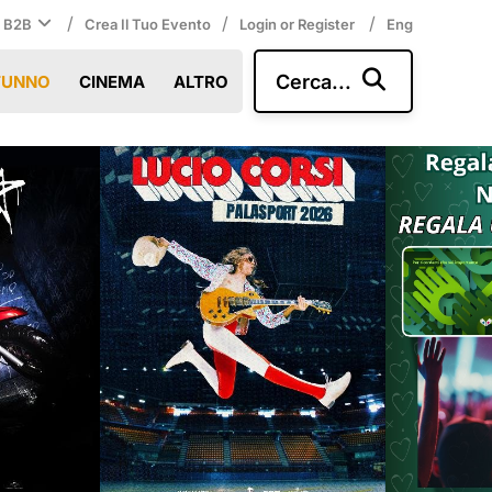
/
/
/
i B2B
Crea Il Tuo Evento
Login or Register
Eng
Cerca...
TUNNO
CINEMA
ALTRO