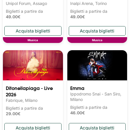
Unipol Forum, Assago
Inalpi Arena, Torino
Biglietti a partire da
Biglietti a partire da
49.00€
49.00€
Musica
Musica
Ditonellapiaga - Live
Emma
2026
Ippodromo Snai - San Siro,
Milano
Fabrique, Milano
Biglietti a partire da
Biglietti a partire da
46.00€
29.00€