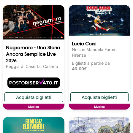
Lucio Corsi
Negramaro - Una Storia
Nelson Mandela Forum,
Ancora Semplice Live
Firenze
2026
Biglietti a partire da
Reggia di Caserta, Caserta
46.00€
Musica
Musica