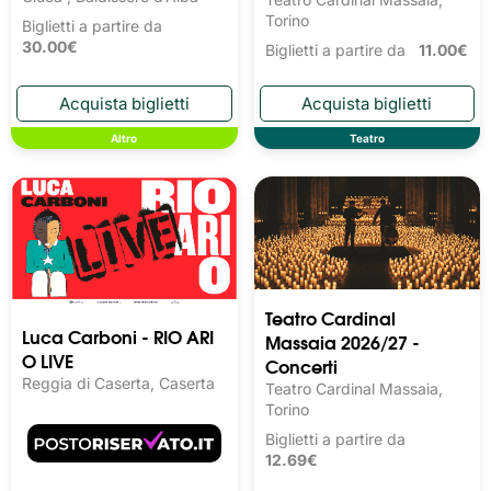
Torino
Biglietti a partire da
30.00€
Biglietti a partire da
11.00€
Altro
Teatro
Teatro Cardinal
Luca Carboni - RIO ARI
Massaia 2026/27 -
O LIVE
Concerti
Reggia di Caserta, Caserta
Teatro Cardinal Massaia,
Torino
Biglietti a partire da
12.69€