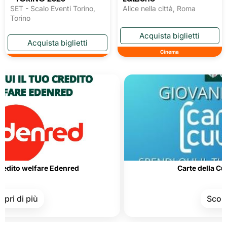
SET - Scalo Eventi Torino,
Alice nella città, Roma
Torino
Cinema
elfare Edenred
Carte della Cultura e de
iù
Scopri di più