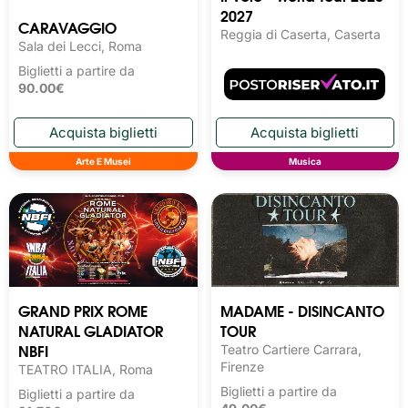
2027
CARAVAGGIO
Reggia di Caserta, Caserta
Sala dei Lecci, Roma
Biglietti a partire da
90.00€
Arte E Musei
Musica
GRAND PRIX ROME
MADAME - DISINCANTO
NATURAL GLADIATOR
TOUR
NBFI
Teatro Cartiere Carrara,
Firenze
TEATRO ITALIA, Roma
Biglietti a partire da
Biglietti a partire da