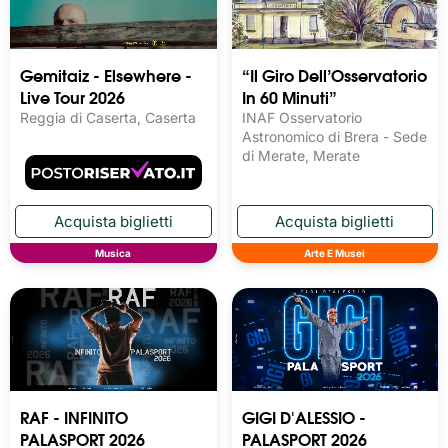
Gemitaiz - Elsewhere -
“Il Giro Dell’Osservatorio
Live Tour 2026
In 60 Minuti”
Reggia di Caserta, Caserta
INAF Osservatorio
Astronomico di Brera - Sede
di Merate, Merate
Musica
Arte E Musei
RAF - INFINITO
GIGI D'ALESSIO -
PALASPORT 2026
PALASPORT 2026