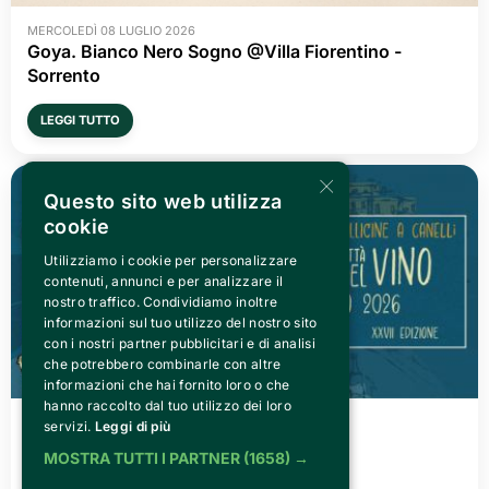
MERCOLEDÌ 08 LUGLIO 2026
Goya. Bianco Nero Sogno @Villa Fiorentino -
Sorrento
LEGGI TUTTO
×
Questo sito web utilizza
cookie
Utilizziamo i cookie per personalizzare
contenuti, annunci e per analizzare il
nostro traffico. Condividiamo inoltre
informazioni sul tuo utilizzo del nostro sito
con i nostri partner pubblicitari e di analisi
che potrebbero combinarle con altre
informazioni che hai fornito loro o che
hanno raccolto dal tuo utilizzo dei loro
VENERDÌ 03 LUGLIO 2026
servizi.
Leggi di più
Canelli città del Vino 2026
MOSTRA TUTTI I PARTNER
(1658) →
LEGGI TUTTO