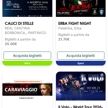
CALICI DI STELLE
ERBA FIGHT NIGHT
REAL CANTINA
PalaErba, Erba
BORBONICA,, PARTINICO
Biglietti a partire da
Biglietti a partire da
21.70€
25.00€
Altro
Sport
Il Volo - World Tour 2026-