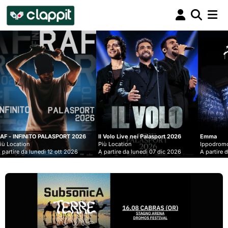
Clappit
biglietteria
PORT 2026
Il Volo Live nei Palasport 2026
Emma
Più Location
Ippodromo Snai - San Siro
tt 2026
A partire da lunedì 07 dic 2026
A partire da mercoledì 09 set 20