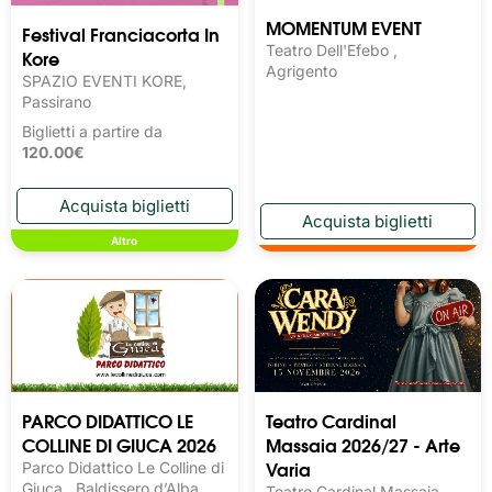
MOMENTUM EVENT
Festival Franciacorta In
Teatro Dell'Efebo ,
Kore
Agrigento
SPAZIO EVENTI KORE,
Passirano
Biglietti a partire da
120.00€
Altro
PARCO DIDATTICO LE
Teatro Cardinal
COLLINE DI GIUCA 2026
Massaia 2026/27 - Arte
Varia
Parco Didattico Le Colline di
Giuca , Baldissero d’Alba
Teatro Cardinal Massaia,