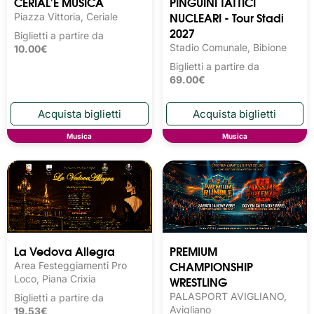
CERIAL'E MUSICA
PINGUINI TATTICI
NUCLEARI - Tour Stadi
Piazza Vittoria, Ceriale
2027
Biglietti a partire da
Stadio Comunale, Bibione
10.00€
Biglietti a partire da
69.00€
Musica
Musica
La Vedova Allegra
PREMIUM
CHAMPIONSHIP
Area Festeggiamenti Pro
Loco, Piana Crixia
WRESTLING
PALASPORT AVIGLIANO,
Biglietti a partire da
Avigliano
19.53€