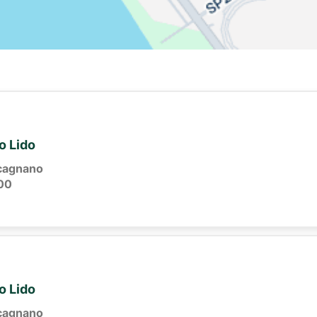
io Lido
cagnano
00
io Lido
cagnano