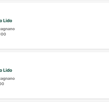
io Lido
cagnano
:00
io Lido
cagnano
00