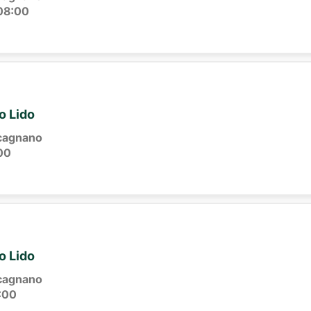
08:00
io Lido
cagnano
00
io Lido
cagnano
:00