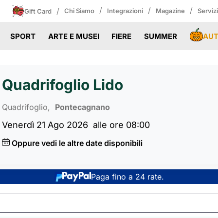
/
/
/
/
Chi Siamo
Integrazioni
Magazine
Serviz
Gift Card
AU
SPORT
ARTE E MUSEI
FIERE
SUMMER
Quadrifoglio Lido
Quadrifoglio,
Pontecagnano
Venerdì 21 Ago 2026
alle ore 08:00
Oppure vedi le altre date disponibili
Paga fino a 24 rate.