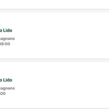
io Lido
cagnano
08:00
io Lido
cagnano
:00