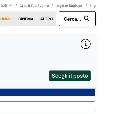
/
/
/
i B2B
Crea Il Tuo Evento
Login or Register
Eng
Cerca...
TUNNO
CINEMA
ALTRO
Scegli il posto