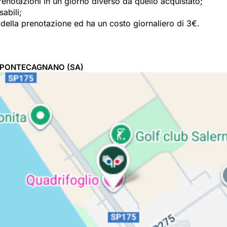
renotazioni in un giorno diverso da quello acquistato;
abili;
della prenotazione ed ha un costo giornaliero di 3€.
PONTECAGNANO
(SA)