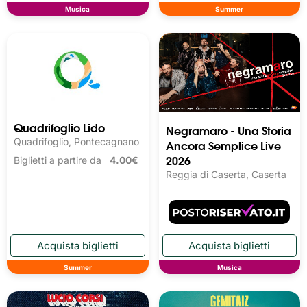
Musica
Summer
Quadrifoglio Lido
Negramaro - Una Storia
Quadrifoglio, Pontecagnano
Ancora Semplice Live
2026
Biglietti a partire da
4.00€
Reggia di Caserta, Caserta
Summer
Musica