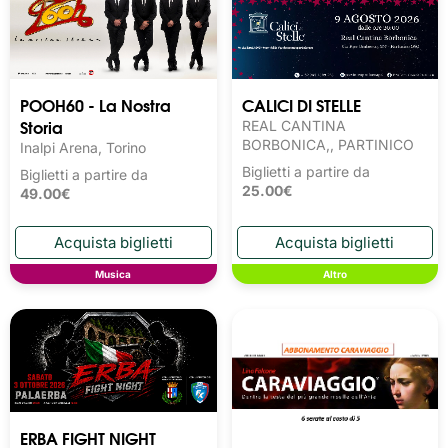
POOH60 - La Nostra
CALICI DI STELLE
Storia
REAL CANTINA
BORBONICA,, PARTINICO
Inalpi Arena, Torino
Biglietti a partire da
Biglietti a partire da
25.00€
49.00€
Musica
Altro
ERBA FIGHT NIGHT