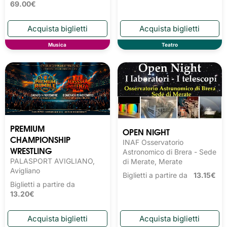
69.00€
Musica
Teatro
PREMIUM
OPEN NIGHT
CHAMPIONSHIP
INAF Osservatorio
WRESTLING
Astronomico di Brera - Sede
PALASPORT AVIGLIANO,
di Merate, Merate
Avigliano
Biglietti a partire da
13.15€
Biglietti a partire da
13.20€