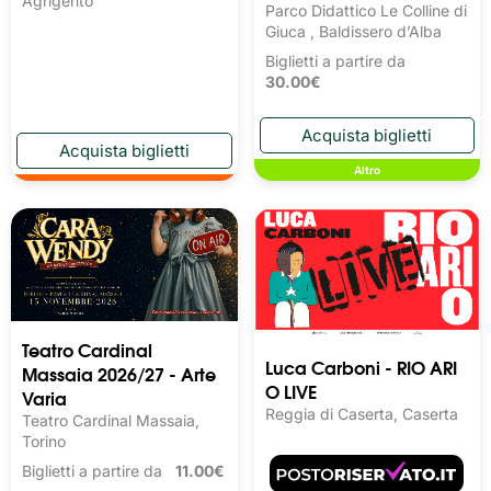
Agrigento
Parco Didattico Le Colline di
Giuca , Baldissero d’Alba
Biglietti a partire da
30.00€
Altro
Teatro Cardinal
Luca Carboni - RIO ARI
Massaia 2026/27 - Arte
O LIVE
Varia
Reggia di Caserta, Caserta
Teatro Cardinal Massaia,
Torino
Biglietti a partire da
11.00€