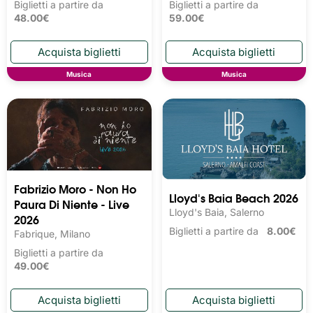
Biglietti a partire da
Biglietti a partire da
48.00€
59.00€
Musica
Musica
Fabrizio Moro - Non Ho
Lloyd's Baia Beach 2026
Paura Di Niente - Live
Lloyd's Baia, Salerno
2026
Biglietti a partire da
8.00€
Fabrique, Milano
Biglietti a partire da
49.00€