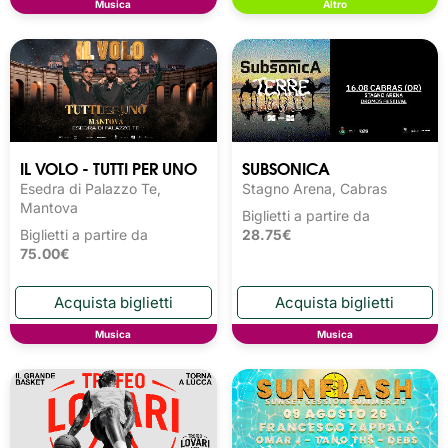
Musica
Altro
IL VOLO - TUTTI PER UNO
SUBSONICA
Esedra di Palazzo Te,
Stagno Arena, Cabras
Mantova
Biglietti a partire da
Biglietti a partire da
28.75€
75.00€
Musica
Musica