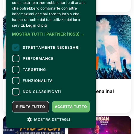
con i nostri partner pubblicitari e di analisi
LEGGI TUTTO
che potrebbero combinarle con altre
informazioni che hai fornito loro o che
hanno raccolto dal tuo utilizzo dei loro
servizi.
Leggi di più
MOSTRA TUTTI I PARTNER
(1658) →
STRETTAMENTE NECESSARI
PERFORMANCE
TARGETING
FUNZIONALITÀ
GIOVEDÌ 02 LUGLIO 2026
AGRISHOW 2026: tre giorni di pura adrenalina!
NON CLASSIFICATI
LEGGI TUTTO
RIFIUTA TUTTO
ACCETTA TUTTO
MOSTRA DETTAGLI