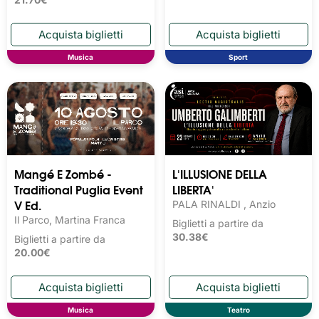
Musica
Sport
Mangé E Zombé -
L'ILLUSIONE DELLA
Traditional Puglia Event
LIBERTA'
V Ed.
PALA RINALDI , Anzio
Il Parco, Martina Franca
Biglietti a partire da
30.38€
Biglietti a partire da
20.00€
Musica
Teatro