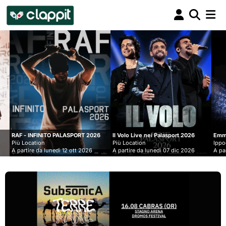
Clappit
biglietteria
ALASPORT 2026
Il Volo Live nei Palasport 2026
Emma
Più Location
Ippodromo Snai - San Siro
 12 ott 2026
A partire da lunedì 07 dic 2026
A partire da mercoledì 09 s