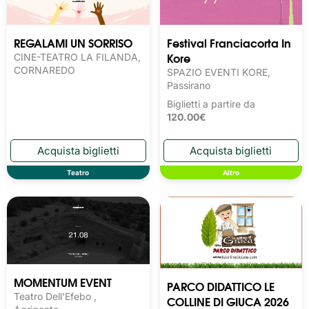
REGALAMI UN SORRISO
Festival Franciacorta In
Kore
CINE-TEATRO LA FILANDA,
CORNAREDO
SPAZIO EVENTI KORE,
Passirano
Biglietti a partire da
120.00€
Teatro
Altro
MOMENTUM EVENT
PARCO DIDATTICO LE
Teatro Dell'Efebo ,
COLLINE DI GIUCA 2026