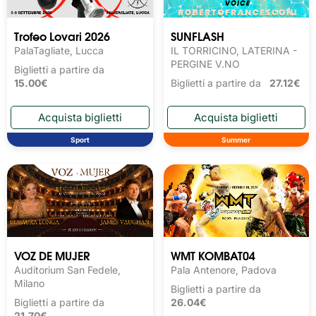
Trofeo Lovari 2026
SUNFLASH
PalaTagliate, Lucca
IL TORRICINO, LATERINA -
PERGINE V.NO
Biglietti a partire da
15.00€
Biglietti a partire da
27.12€
Sport
Summer
VOZ DE MUJER
WMT KOMBAT04
Auditorium San Fedele,
Pala Antenore, Padova
Milano
Biglietti a partire da
Biglietti a partire da
26.04€
21.70€