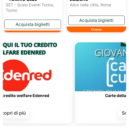
SET - Scalo Eventi Torino,
Alice nella città, Roma
Torino
Cinema
 welfare Edenred
Carte della Cultura e 
 più
Scopri di pi