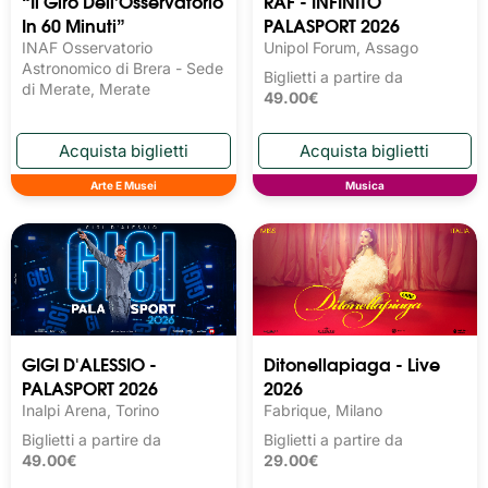
“Il Giro Dell’Osservatorio
RAF - INFINITO
In 60 Minuti”
PALASPORT 2026
INAF Osservatorio
Unipol Forum, Assago
Astronomico di Brera - Sede
Biglietti a partire da
di Merate, Merate
49.00€
Arte E Musei
Musica
GIGI D'ALESSIO -
Ditonellapiaga - Live
PALASPORT 2026
2026
Inalpi Arena, Torino
Fabrique, Milano
Biglietti a partire da
Biglietti a partire da
49.00€
29.00€