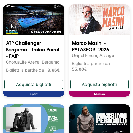
ATP Challenger
Marco Masini -
Bergamo - Trofeo Perrel
PALASPORT 2026
- FAIP
Unipol Forum, Assago
ChorusLife Arena, Bergamo
Biglietti a partire da
55.00€
Biglietti a partire da
9.66€
Sport
Musica