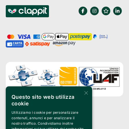
×
Questo sito web utilizza
cookie
Utilizziamo i cookie per personalizzare
Clappit è un marchio di proprietà di:
Bemils Srl 
contenuti, annunci e per analizzare il
a Socio Unico
nostro traffico. Condividiamo inoltre
Via Fosse Ardeatine, 4 -20092 Cinisello Balsamo (MI)
informazioni sul tuo utilizzo del nostro sito