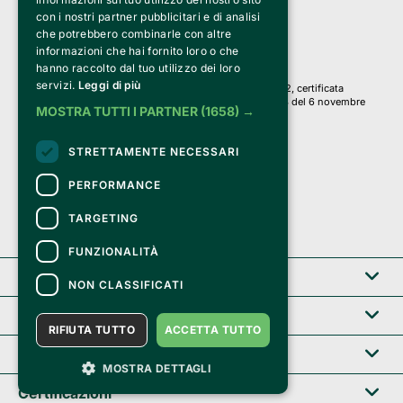
PI 05589050961
con i nostri partner pubblicitari e di analisi
Iscr. C.C.I.A.A. Milano R.E.A. 1833471
© 2010-2025 Bemils Srl - Tutti i diritti riservati
che potrebbero combinarle con altre
informazioni che hai fornito loro o che
Credits: 
hanno raccolto dal tuo utilizzo dei loro
servizi.
Leggi di più
Clappit è basato sulla piattaforma di biglietteria Belive 6.2, certificata
dall’Agenzia delle Entrate con protocollo n. 2025/445474 del 6 novembre
MOSTRA TUTTI I PARTNER
(1658) →
2025.
Su Clappit i tuoi acquisti ed i tuoi dati
STRETTAMENTE NECESSARI
sono sicuri e protetti da un certificato SSL
con crittografia a 128 bit.
PERFORMANCE
TARGETING
FUNZIONALITÀ
Clappit
NON CLASSIFICATI
Help center
RIFIUTA TUTTO
ACCETTA TUTTO
Servizi B2B
MOSTRA DETTAGLI
Certificazioni