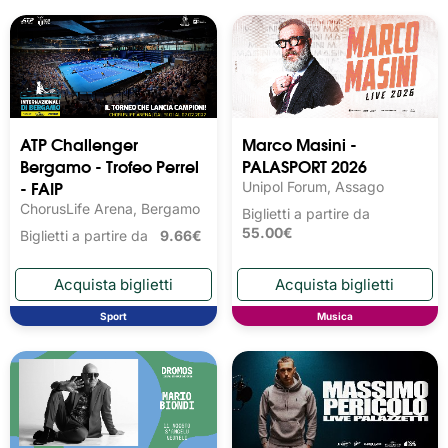
ATP Challenger
Marco Masini -
Bergamo - Trofeo Perrel
PALASPORT 2026
- FAIP
Unipol Forum, Assago
ChorusLife Arena, Bergamo
Biglietti a partire da
55.00€
Biglietti a partire da
9.66€
Sport
Musica