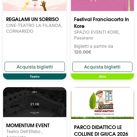
REGALAMI UN SORRISO
Festival Franciacorta In
Kore
CINE-TEATRO LA FILANDA,
CORNAREDO
SPAZIO EVENTI KORE,
Passirano
Biglietti a partire da
120.00€
Teatro
Altro
MOMENTUM EVENT
PARCO DIDATTICO LE
Teatro Dell'Efebo ,
COLLINE DI GIUCA 2026