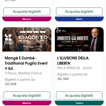
Musica
Sport
Mangé E Zombé -
L'ILLUSIONE DELLA
Traditional Puglia Event
LIBERTA'
V Ed.
PALA RINALDI , Anzio
Il Parco, Martina Franca
Biglietti a partire da
30.38€
Biglietti a partire da
20.00€
Musica
Teatro