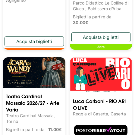
Agrigento
Parco Didattico Le Colline di
Giuca , Baldissero d’Alba
Biglietti a partire da
30.00€
Altro
Teatro Cardinal
Luca Carboni - RIO ARI
Massaia 2026/27 - Arte
O LIVE
Varia
Reggia di Caserta, Caserta
Teatro Cardinal Massaia,
Torino
Biglietti a partire da
11.00€