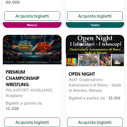
69.00€
Musica
Teatro
PREMIUM
OPEN NIGHT
CHAMPIONSHIP
INAF Osservatorio
WRESTLING
Astronomico di Brera - Sede
PALASPORT AVIGLIANO,
di Merate, Merate
Avigliano
Biglietti a partire da
13.15€
Biglietti a partire da
13.20€