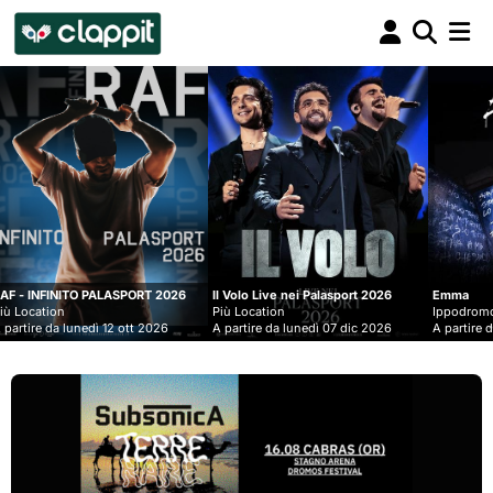
Clappit
biglietteria
SPORT 2026
Il Volo Live nei Palasport 2026
Emma
Più Location
Ippodromo Snai - San Siro
ott 2026
A partire da lunedì 07 dic 2026
A partire da mercoledì 09 set 2