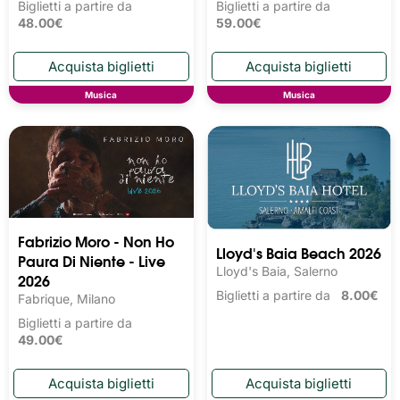
Biglietti a partire da
Biglietti a partire da
48.00€
59.00€
Musica
Musica
Fabrizio Moro - Non Ho
Lloyd's Baia Beach 2026
Paura Di Niente - Live
Lloyd's Baia, Salerno
2026
Biglietti a partire da
8.00€
Fabrique, Milano
Biglietti a partire da
49.00€