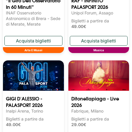
“Il Giro Dell’Osservatorio
RAF - INFINITO
In 60 Minuti”
PALASPORT 2026
INAF Osservatorio
Unipol Forum, Assago
Astronomico di Brera - Sede
Biglietti a partire da
di Merate, Merate
49.00€
Arte E Musei
Musica
GIGI D'ALESSIO -
Ditonellapiaga - Live
PALASPORT 2026
2026
Inalpi Arena, Torino
Fabrique, Milano
Biglietti a partire da
Biglietti a partire da
49.00€
29.00€