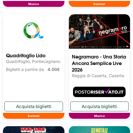
Musica
Summer
Quadrifoglio Lido
Negramaro - Una Storia
Quadrifoglio, Pontecagnano
Ancora Semplice Live
2026
Biglietti a partire da
4.00€
Reggia di Caserta, Caserta
Summer
Musica