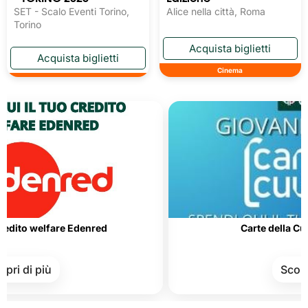
SET - Scalo Eventi Torino,
Alice nella città, Roma
Torino
Cinema
elfare Edenred
Carte della Cultura e d
più
Scopri di più