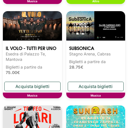
Musica
Altro
IL VOLO - TUTTI PER UNO
SUBSONICA
Esedra di Palazzo Te,
Stagno Arena, Cabras
Mantova
Biglietti a partire da
Biglietti a partire da
28.75€
75.00€
Musica
Musica