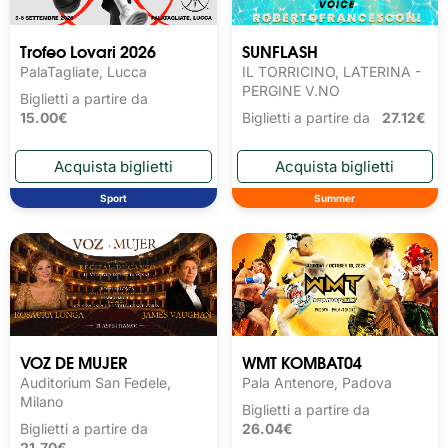
Trofeo Lovari 2026
SUNFLASH
PalaTagliate, Lucca
IL TORRICINO, LATERINA -
PERGINE V.NO
Biglietti a partire da
15.00€
Biglietti a partire da
27.12€
Sport
Summer
VOZ DE MUJER
WMT KOMBAT04
Auditorium San Fedele,
Pala Antenore, Padova
Milano
Biglietti a partire da
Biglietti a partire da
26.04€
21.70€