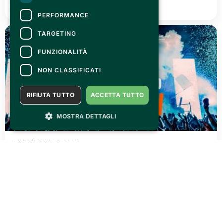
LEGGI TUTTO
PERFORMANCE
TARGETING
FUNZIONALITÀ
NON CLASSIFICATI
RIFIUTA TUTTO
ACCETTA TUTTO
MOSTRA DETTAGLI
GIOVEDÌ 02 LUGLIO 2026
AGRISHOW 2026: tre giorni di pura adrenalina!
LEGGI TUTTO