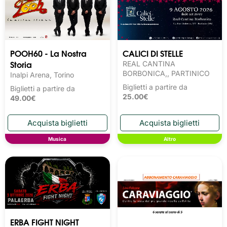
POOH60 - La Nostra
CALICI DI STELLE
Storia
REAL CANTINA
BORBONICA,, PARTINICO
Inalpi Arena, Torino
Biglietti a partire da
Biglietti a partire da
25.00€
49.00€
Musica
Altro
ERBA FIGHT NIGHT