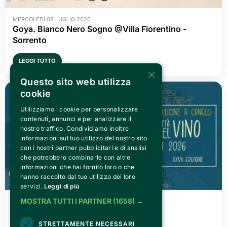
MERCOLEDÌ 08 LUGLIO 2026
Goya. Bianco Nero Sogno @Villa Fiorentino -
Sorrento
LEGGI TUTTO
×
Questo sito web utilizza
cookie
Utilizziamo i cookie per personalizzare
contenuti, annunci e per analizzare il
nostro traffico. Condividiamo inoltre
informazioni sul tuo utilizzo del nostro sito
con i nostri partner pubblicitari e di analisi
che potrebbero combinarle con altre
informazioni che hai fornito loro o che
hanno raccolto dal tuo utilizzo dei loro
servizi.
Leggi di più
MOSTRA TUTTI I PARTNER
(1658) →
VENERDÌ 03 LUGLIO 2026
Canelli città del Vino 2026
STRETTAMENTE NECESSARI