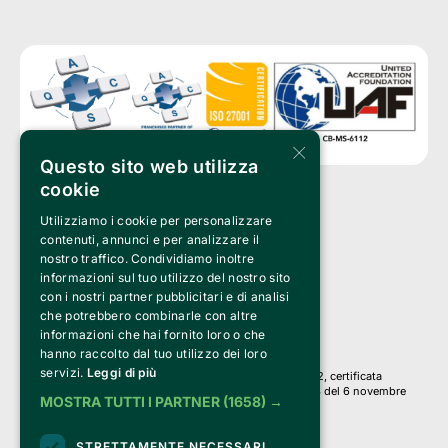
×
Questo sito web utilizza
cookie
Utilizziamo i cookie per personalizzare
Clappit è un marchio di proprietà di:
Bemils Srl 
contenuti, annunci e per analizzare il
a Socio Unico
nostro traffico. Condividiamo inoltre
Via Fosse Ardeatine, 4 -20092 Cinisello Balsamo (MI)
informazioni sul tuo utilizzo del nostro sito
PI 05589050961
con i nostri partner pubblicitari e di analisi
Iscr. C.C.I.A.A. Milano R.E.A. 1833471
© 2010-2025 Bemils Srl - Tutti i diritti riservati
che potrebbero combinarle con altre
informazioni che hai fornito loro o che
Credits: 
hanno raccolto dal tuo utilizzo dei loro
servizi.
Leggi di più
Clappit è basato sulla piattaforma di biglietteria Belive 6.2, certificata
dall’Agenzia delle Entrate con protocollo n. 2025/445474 del 6 novembre
MOSTRA TUTTI I PARTNER
(1658) →
2025.
Su Clappit i tuoi acquisti ed i tuoi dati
STRETTAMENTE NECESSARI
sono sicuri e protetti da un certificato SSL