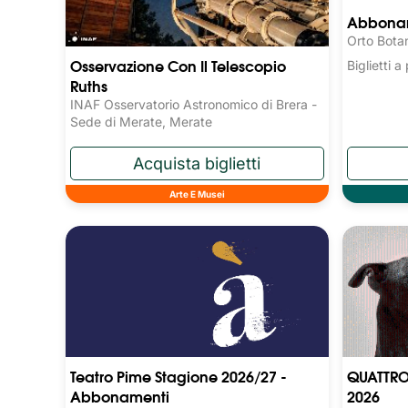
Abboname
Orto Bota
Osservazione Con Il Telescopio
Biglietti 
Ruths
INAF Osservatorio Astronomico di Brera -
Sede di Merate, Merate
Arte E Musei
Teatro Pime Stagione 2026/27 -
QUATTRO
Abbonamenti
2026