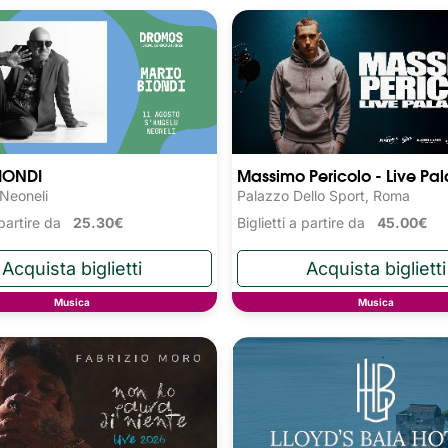
IONDI
Massimo Pericolo - Live Pala
 Neoneli
Palazzo Dello Sport, Roma
a partire da
25.30€
Biglietti a partire da
45.00€
Musica
Musica