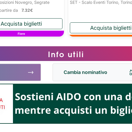
osizioni Novegro, Segrate
SET - Scalo Eventi Torino, Torin
a partire da
7.32€
Fiere
Info utili
Cambia nominativo