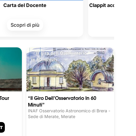
l Docente
Clappit accetta i Buoni Acquist
Welfare azienda
di più
Scopri di più
Tour
“Il Giro Dell’Osservatorio In 60
Minuti”
INAF Osservatorio Astronomico di Brera -
Sede di Merate, Merate