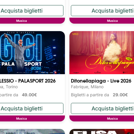
Musica
Musica
LESSIO - PALASPORT 2026
Ditonellapiaga - Live 2026
na, Torino
Fabrique, Milano
a partire da
49.00€
Biglietti a partire da
29.00€
Musica
Musica