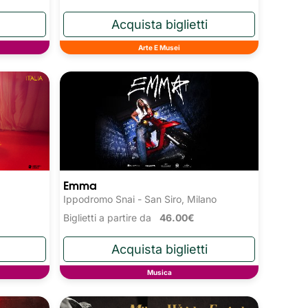
Arte E Musei
Emma
Ippodromo Snai - San Siro, Milano
Biglietti a partire da
46.00€
Musica