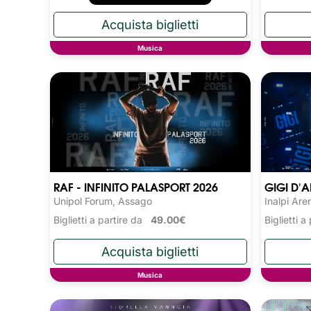
Musica
RAF - INFINITO PALASPORT 2026
GIGI D'A
Unipol Forum, Assago
Inalpi Are
Biglietti a partire da
49.00€
Biglietti 
Musica