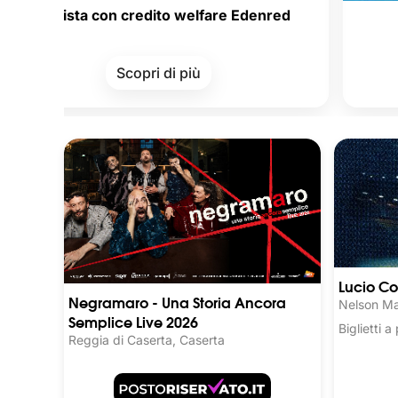
ta con credito welfare Edenred
Carte dell
Scopri di più
Lucio Co
Negramaro - Una Storia Ancora
Nelson Ma
Semplice Live 2026
Biglietti 
Reggia di Caserta, Caserta