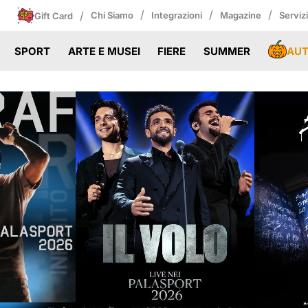
/
/
/
/
Chi Siamo
Integrazioni
Magazine
Serviz
Gift Card
AU
SPORT
ARTE E MUSEI
FIERE
SUMMER