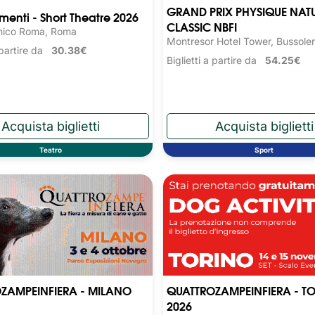
GRAND PRIX PHYSIQUE NAT
nti - Short Theatre 2026
CLASSIC NBFI
nico Roma, Roma
Montresor Hotel Tower, Bussole
a partire da
30.38€
Biglietti a partire da
54.25€
Teatro
Sport
ZAMPEINFIERA - MILANO
QUATTROZAMPEINFIERA - T
2026