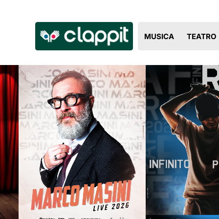
Clappit
MUSICA
TEATRO
biglietteria