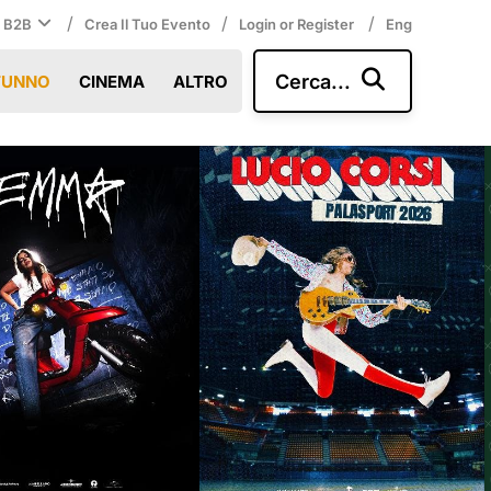
/
/
/
i B2B
Crea Il Tuo Evento
Login or Register
Eng
Cerca...
TUNNO
CINEMA
ALTRO