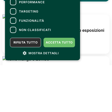
PERFORMANCE
MAGAZINE
TARGETING
FUNZIONALITÀ
NON CLASSIFICATI
RIFIUTA TUTTO
ACCETTA TUTTO
MOSTRA DETTAGLI
FRIDAY 31 JULY 2026
OLTRECON is waiting for you @ Centro esposizioni
Oltrexpo on 26/27 september!
READ ALL