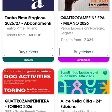
Teatro Pime Stagione
QUATTROZAMPEINFIERA
2026/27 - Abbonamenti
- MILANO 2026
Teatro Pime, Milano
Parco Esposizioni Novegro,
Segrate
Tickets from
48.60€
Tickets from
7.32€
Theater
Exhibitions
QUATTROZAMPEINFIERA
Alice Nella Citta - 24°
- TORINO 2026
Edizione
SET - Scalo Eventi Torino,
Alice nella città, Roma