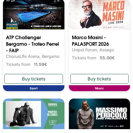
ATP Challenger
Marco Masini -
Bergamo - Trofeo Perrel
PALASPORT 2026
- FAIP
Unipol Forum, Assago
ChorusLife Arena, Bergamo
Tickets from
55.00€
Tickets from
11.59€
Sport
Music