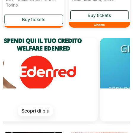
Torino
Cinema
Cards 
Scopri di più