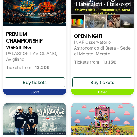
PREMIUM
OPEN NIGHT
CHAMPIONSHIP
INAF Osservatorio
WRESTLING
Astronomico di Brera - Sede
PALASPORT AVIGLIANO,
di Merate, Merate
Avigliano
Tickets from
13.15€
Tickets from
13.20€
Sport
Other