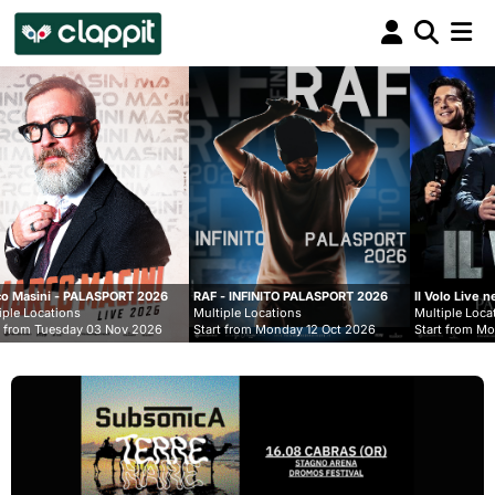
Clappit
biglietteria
ORT 2026
RAF - INFINITO PALASPORT 2026
Il Volo Live nei Palasport 2026
Multiple Locations
Multiple Locations
Nov 2026
Start from Monday 12 Oct 2026
Start from Monday 07 Dec 2026