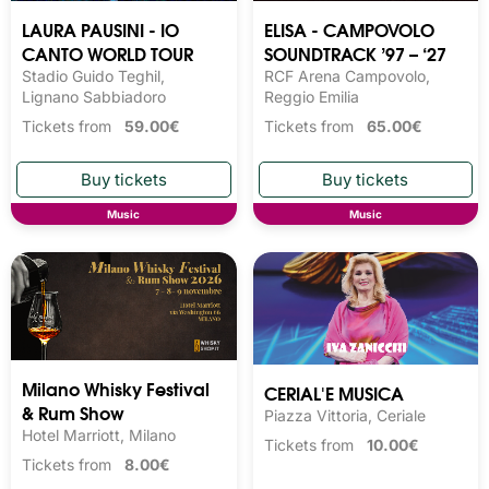
LAURA PAUSINI - IO
ELISA - CAMPOVOLO
CANTO WORLD TOUR
SOUNDTRACK ’97 – ‘27
Stadio Guido Teghil,
RCF Arena Campovolo,
Lignano Sabbiadoro
Reggio Emilia
Tickets from
59.00€
Tickets from
65.00€
Music
Music
Milano Whisky Festival 
CERIAL'E MUSICA
& Rum Show
Piazza Vittoria, Ceriale
Hotel Marriott, Milano
Tickets from
10.00€
Tickets from
8.00€