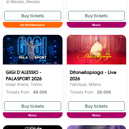
di Merate, Merate
Art And Museums
Music
GIGI D'ALESSIO -
Ditonellapiaga - Live
PALASPORT 2026
2026
Inalpi Arena, Torino
Fabrique, Milano
Tickets from
49.00€
Tickets from
29.00€
Music
Music