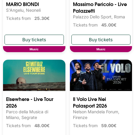
MARIO BIONDI
Massimo Pericolo - Live
Palazzetti
S'Angelu, Neoneli
Palazzo Dello Sport, Roma
Tickets from
25.30€
Tickets from
45.00€
Music
Music
Elsewhere - Live Tour
Il Volo Live Nei
2026
Palasport 2026
Parco della Musica di
Nelson Mandela Forum,
Milano, Segrate
Firenze
Tickets from
48.00€
Tickets from
59.00€