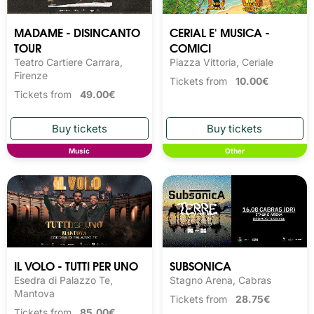
MADAME - DISINCANTO
CERIAL E' MUSICA -
TOUR
COMICI
Teatro Cartiere Carrara,
Piazza Vittoria, Ceriale
Firenze
Tickets from
10.00€
Tickets from
49.00€
Music
Other
IL VOLO - TUTTI PER UNO
SUBSONICA
Esedra di Palazzo Te,
Stagno Arena, Cabras
Mantova
Tickets from
28.75€
Tickets from
85.00€