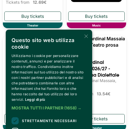
Tickets from
12.69€
Theater
Music
×
Questo sito web utilizza
cookie
Utilizziamo i cookie per personalizzare
contenuti, annunci e per analizzare il
nostro traffico. Condividiamo inoltre
Teatro Cardinal
Teatro Cardinal
informazioni sul tuo utilizzo del nostro sito
Massaia 2026/27 -
Massaia 2026/27 -
con i nostri partner pubblicitari e di analisi
che potrebbero combinarle con altre
Teatro Prosa
Teatro Prosa Dialettale
informazioni che hai fornito loro o che
Teatro Cardinal Massaia,
Teatro Cardinal Massaia,
hanno raccolto dal tuo utilizzo dei loro
Torino
Torino
servizi.
Leggi di più
Tickets from
11.00€
Tickets from
13.54€
MOSTRA TUTTI I PARTNER
(1658) →
STRETTAMENTE NECESSARI
Theater
Theater