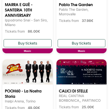
MARRA E GUÈ -
Pablo The Garden
SANTERIA 10TH
Pablo The Garden,
ANNIVERSARY
Morrovalle
Ippodromo Snai - San Siro,
Tickets from
37.98€
Milano
Tickets from
86.00€
Music
Music
POOH60 - La Nostra
CALICI DI STELLE
Storia
REAL CANTINA
BORBONICA,, PARTINICO
Inalpi Arena, Torino
Tickets from
25.00€
Tickets from
49.00€