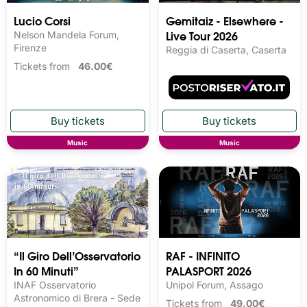
Lucio Corsi
Gemitaiz - Elsewhere -
Live Tour 2026
Nelson Mandela Forum,
Firenze
Reggia di Caserta, Caserta
Tickets from
46.00€
Music
Music
“Il Giro Dell’Osservatorio
RAF - INFINITO
In 60 Minuti”
PALASPORT 2026
INAF Osservatorio
Unipol Forum, Assago
Astronomico di Brera - Sede
Tickets from
49.00€