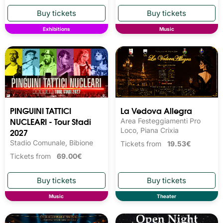
Exhibitions
Music
PINGUINI TATTICI
La Vedova Allegra
NUCLEARI - Tour Stadi
Area Festeggiamenti Pro
2027
Loco, Piana Crixia
Stadio Comunale, Bibione
Tickets from
19.53€
Tickets from
69.00€
Music
Theater