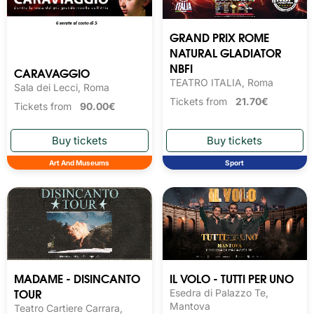
GRAND PRIX ROME
NATURAL GLADIATOR
NBFI
CARAVAGGIO
TEATRO ITALIA, Roma
Sala dei Lecci, Roma
Tickets from
21.70€
Tickets from
90.00€
Art And Museums
Sport
MADAME - DISINCANTO
IL VOLO - TUTTI PER UNO
TOUR
Esedra di Palazzo Te,
Mantova
Teatro Cartiere Carrara,