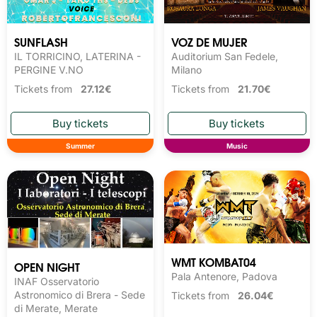
SUNFLASH
VOZ DE MUJER
IL TORRICINO, LATERINA -
Auditorium San Fedele,
PERGINE V.NO
Milano
Tickets from
27.12€
Tickets from
21.70€
Summer
Music
WMT KOMBAT04
OPEN NIGHT
Pala Antenore, Padova
INAF Osservatorio
Astronomico di Brera - Sede
Tickets from
26.04€
di Merate, Merate