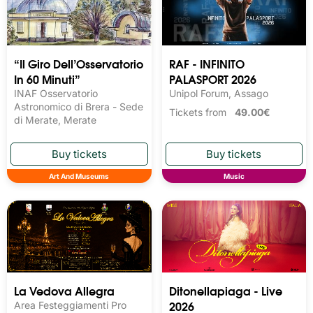
“Il Giro Dell’Osservatorio
RAF - INFINITO
In 60 Minuti”
PALASPORT 2026
INAF Osservatorio
Unipol Forum, Assago
Astronomico di Brera - Sede
Tickets from
49.00€
di Merate, Merate
Art And Museums
Music
La Vedova Allegra
Ditonellapiaga - Live
2026
Area Festeggiamenti Pro