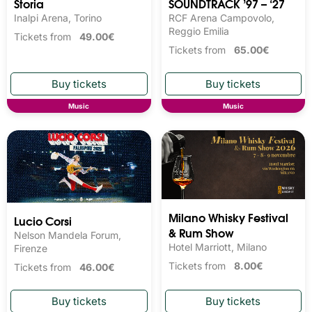
Storia
SOUNDTRACK ’97 – ‘27
Inalpi Arena, Torino
RCF Arena Campovolo,
Reggio Emilia
Tickets from
49.00€
Tickets from
65.00€
Music
Music
Milano Whisky Festival 
Lucio Corsi
& Rum Show
Nelson Mandela Forum,
Hotel Marriott, Milano
Firenze
Tickets from
8.00€
Tickets from
46.00€