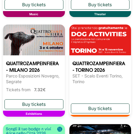
Music
Theater
QUATTROZAMPEINFIERA
QUATTROZAMPEINFIERA
- MILANO 2026
- TORINO 2026
Parco Esposizioni Novegro,
SET - Scalo Eventi Torino,
Segrate
Torino
Tickets from
7.32€
Exhibitions