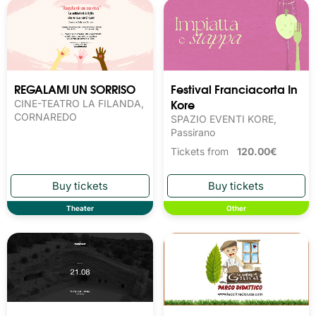
REGALAMI UN SORRISO
Festival Franciacorta In
Kore
CINE-TEATRO LA FILANDA,
CORNAREDO
SPAZIO EVENTI KORE,
Passirano
Tickets from
120.00€
Theater
Other