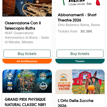
Abbonamenti - Short
Theatre 2026
Osservazione Con Il
Orto Botanico Roma, Roma
Telescopio Ruths
Tickets from
30.38€
INAF Osservatorio
Astronomico di Brera - Sede
di Merate, Merate
Art And Museums
Theater
GRAND PRIX PHYSIQUE
L'Orto Delle Zucche
NATURAL CLASSIC NBFI
2026