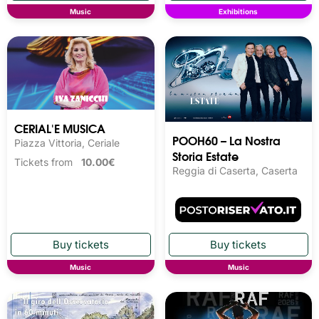
Music
Exhibitions
CERIAL'E MUSICA
POOH60 – La Nostra
Piazza Vittoria, Ceriale
Storia Estate
Tickets from
10.00€
Reggia di Caserta, Caserta
Music
Music