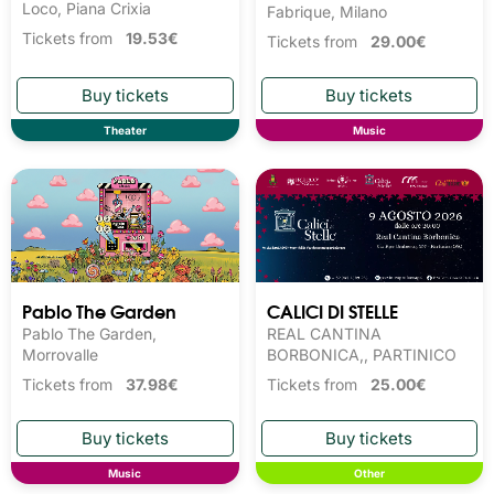
Loco, Piana Crixia
Fabrique, Milano
Tickets from
19.53€
Tickets from
29.00€
Theater
Music
Pablo The Garden
CALICI DI STELLE
Pablo The Garden,
REAL CANTINA
Morrovalle
BORBONICA,, PARTINICO
Tickets from
37.98€
Tickets from
25.00€
Music
Other