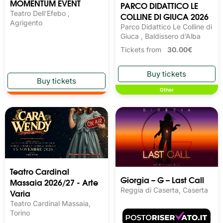
MOMENTUM EVENT
PARCO DIDATTICO LE
Teatro Dell'Efebo ,
COLLINE DI GIUCA 2026
Agrigento
Parco Didattico Le Colline di
Giuca , Baldissero d’Alba
Tickets from
30.00€
Other
Teatro Cardinal
Giorgia – G – Last Call
Massaia 2026/27 - Arte
Reggia di Caserta, Caserta
Varia
Teatro Cardinal Massaia,
Torino