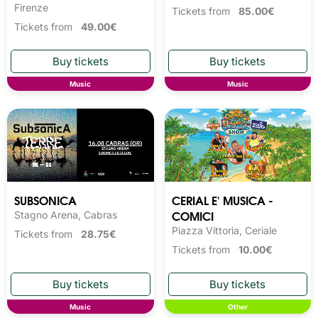
Firenze
Tickets from
85.00€
Tickets from
49.00€
Music
Music
SUBSONICA
CERIAL E' MUSICA -
COMICI
Stagno Arena, Cabras
Piazza Vittoria, Ceriale
Tickets from
28.75€
Tickets from
10.00€
Music
Other