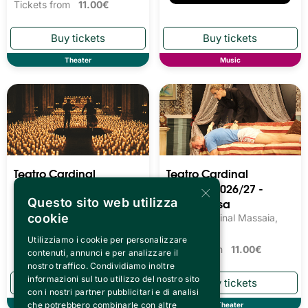
Tickets from
11.00€
Theater
Music
Teatro Cardinal
Teatro Cardinal
Massaia 2026/27 -
Massaia 2026/27 -
×
Concerti
Teatro Prosa
Questo sito web utilizza
cookie
Teatro Cardinal Massaia,
Teatro Cardinal Massaia,
Torino
Torino
Utilizziamo i cookie per personalizzare
Tickets from
12.69€
Tickets from
11.00€
contenuti, annunci e per analizzare il
nostro traffico. Condividiamo inoltre
informazioni sul tuo utilizzo del nostro sito
con i nostri partner pubblicitari e di analisi
che potrebbero combinarle con altre
Theater
Theater