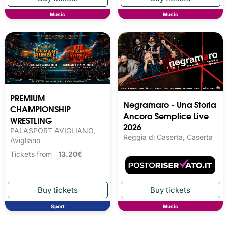
Music
Music
PREMIUM
Negramaro - Una Storia
CHAMPIONSHIP
Ancora Semplice Live
WRESTLING
2026
PALASPORT AVIGLIANO,
Reggia di Caserta, Caserta
Avigliano
Tickets from
13.20€
Sport
Music