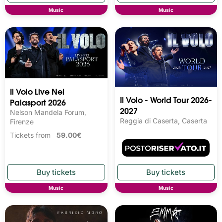
Music
Music
Il Volo Live Nei
Il Volo - World Tour 2026-
Palasport 2026
2027
Nelson Mandela Forum,
Reggia di Caserta, Caserta
Firenze
Tickets from
59.00€
Music
Music