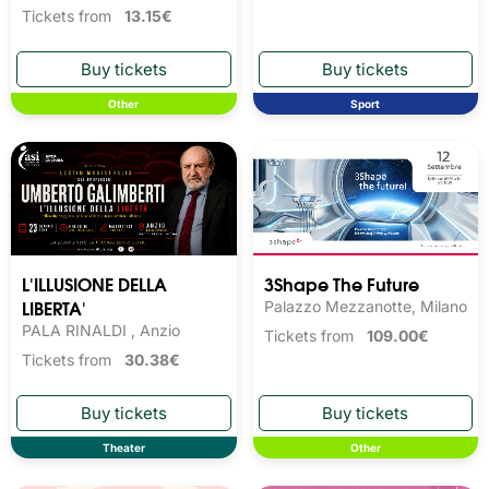
Tickets from
13.15€
Other
Sport
L'ILLUSIONE DELLA
3Shape The Future
LIBERTA'
Palazzo Mezzanotte, Milano
PALA RINALDI , Anzio
Tickets from
109.00€
Tickets from
30.38€
Theater
Other