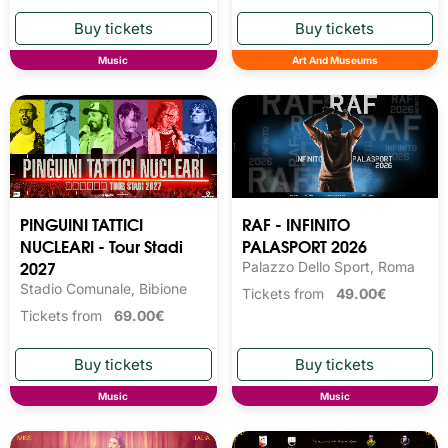
Music
Art And Museums
PINGUINI TATTICI
RAF - INFINITO
NUCLEARI - Tour Stadi
PALASPORT 2026
2027
Palazzo Dello Sport, Roma
Stadio Comunale, Bibione
Tickets from
49.00€
Tickets from
69.00€
Music
Music