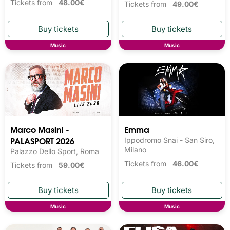
Tickets from
48.00€
Tickets from
49.00€
Music
Music
Marco Masini -
Emma
PALASPORT 2026
Ippodromo Snai - San Siro,
Milano
Palazzo Dello Sport, Roma
Tickets from
46.00€
Tickets from
59.00€
Music
Music