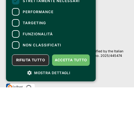
STRETTAMENTE NECESSARI
Clappit is a trademark of:
Bemils Srl 
PERFORMANCE
a Socio Unico
Via Fosse Ardeatine, 4 -20092 Cinisello Balsamo (MI)
TARGETING
PI 05589050961
Iscr. C.C.I.A.A. Milano R.E.A. 1833471
© 2010-2025 Bemils Srl - All rights reserved
FUNZIONALITÀ
Credits: 
NON CLASSIFICATI
Clappit is based on the Belive 6.2 ticketing platform, certified by the Italian
Revenue Agency (Agenzia delle Entrate) under protocol no. 2025/445474
RIFIUTA TUTTO
ACCETTA TUTTO
dated November 6, 2025.
On Clappit your purchases and your data
they are secure and protected by an SSL certificate 
MOSTRA DETTAGLI
with 128-bit encryption.
Clappit
Help center