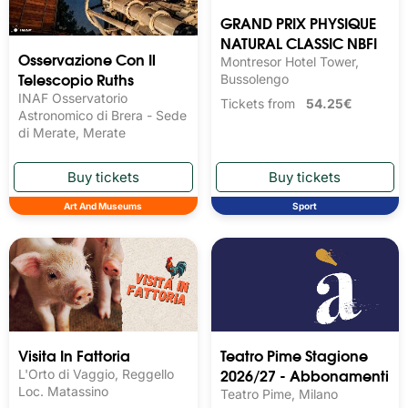
GRAND PRIX PHYSIQUE
NATURAL CLASSIC NBFI
Osservazione Con Il
Montresor Hotel Tower,
Telescopio Ruths
Bussolengo
INAF Osservatorio
Tickets from
54.25€
Astronomico di Brera - Sede
di Merate, Merate
Art And Museums
Sport
Visita In Fattoria
Teatro Pime Stagione
2026/27 - Abbonamenti
L'Orto di Vaggio, Reggello
Loc. Matassino
Teatro Pime, Milano