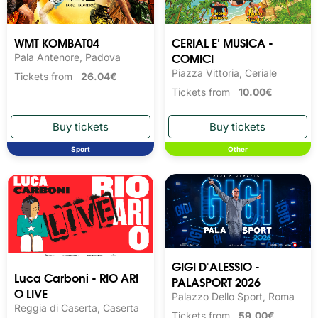
WMT KOMBAT04
CERIAL E' MUSICA -
COMICI
Pala Antenore, Padova
Piazza Vittoria, Ceriale
Tickets from
26.04€
Tickets from
10.00€
Sport
Other
GIGI D'ALESSIO -
Luca Carboni - RIO ARI
PALASPORT 2026
O LIVE
Palazzo Dello Sport, Roma
Reggia di Caserta, Caserta
Tickets from
59.00€