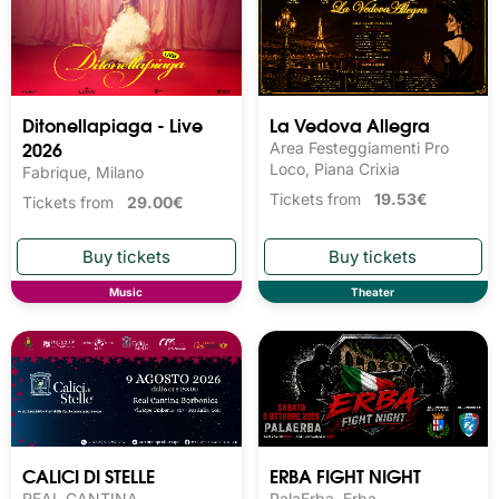
Ditonellapiaga - Live
La Vedova Allegra
2026
Area Festeggiamenti Pro
Loco, Piana Crixia
Fabrique, Milano
Tickets from
19.53€
Tickets from
29.00€
Music
Theater
CALICI DI STELLE
ERBA FIGHT NIGHT
REAL CANTINA
PalaErba, Erba