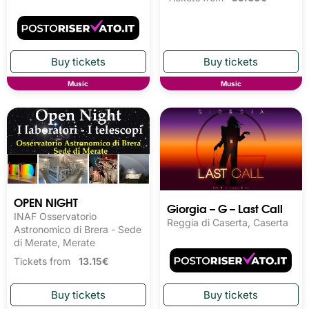
Music
Music
OPEN NIGHT
Giorgia – G – Last Call
INAF Osservatorio
Reggia di Caserta, Caserta
Astronomico di Brera - Sede
di Merate, Merate
Tickets from
13.15€