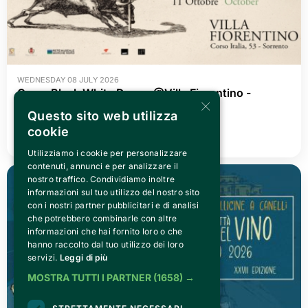
WEDNESDAY 08 JULY 2026
Goya. Black White Dream @Villa Fiorentino -
×
Sorrento
Questo sito web utilizza
cookie
READ ALL
Utilizziamo i cookie per personalizzare
contenuti, annunci e per analizzare il
nostro traffico. Condividiamo inoltre
informazioni sul tuo utilizzo del nostro sito
con i nostri partner pubblicitari e di analisi
che potrebbero combinarle con altre
informazioni che hai fornito loro o che
hanno raccolto dal tuo utilizzo dei loro
servizi.
Leggi di più
MOSTRA TUTTI I PARTNER
(1658) →