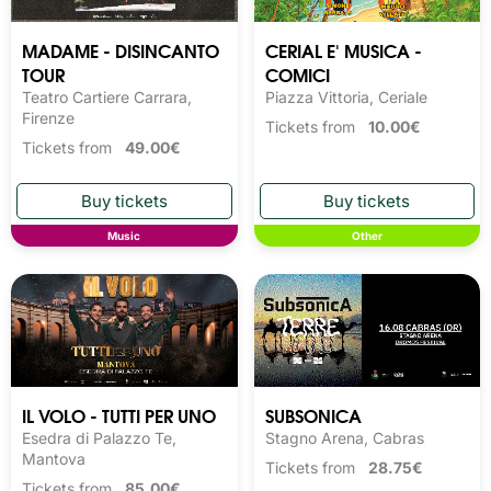
MADAME - DISINCANTO
CERIAL E' MUSICA -
TOUR
COMICI
Teatro Cartiere Carrara,
Piazza Vittoria, Ceriale
Firenze
Tickets from
10.00€
Tickets from
49.00€
Music
Other
IL VOLO - TUTTI PER UNO
SUBSONICA
Esedra di Palazzo Te,
Stagno Arena, Cabras
Mantova
Tickets from
28.75€
Tickets from
85.00€