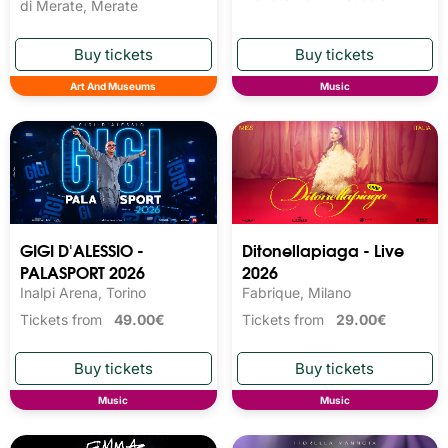
di Merate, Merate
Art And Museums
Music
GIGI D'ALESSIO -
Ditonellapiaga - Live
PALASPORT 2026
2026
Inalpi Arena, Torino
Fabrique, Milano
Tickets from
49.00€
Tickets from
29.00€
Music
Music