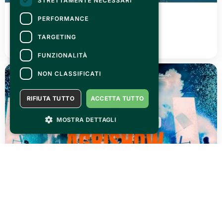
STRETTAMENTE NECESSARI
FRIDAY 03 JULY 2026
PERFORMANCE
Canelli città del Vino 2026
TARGETING
READ ALL
FUNZIONALITÀ
NON CLASSIFICATI
RIFIUTA TUTTO
ACCETTA TUTTO
MOSTRA DETTAGLI
THURSDAY 02 JULY 2026
AGRISHOW 2026: three days of pure adrenaline!
READ ALL