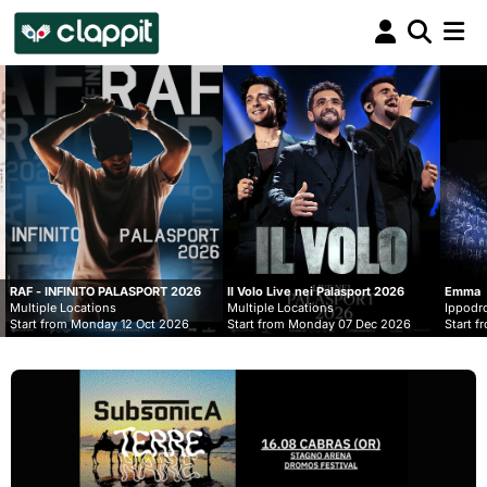
Clappit
biglietteria
LASPORT 2026
Il Volo Live nei Palasport 2026
Emma
Multiple Locations
Ippodromo Snai - San Siro
2 Oct 2026
Start from Monday 07 Dec 2026
Start from Wednesday 09 Se