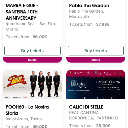
MARRA E GUÈ -
Pablo The Garden
SANTERIA 10TH
Pablo The Garden,
ANNIVERSARY
Morrovalle
Ippodromo Snai - San Siro,
Tickets from
37.98€
Milano
Tickets from
86.00€
Music
Music
POOH60 - La Nostra
CALICI DI STELLE
Storia
REAL CANTINA
BORBONICA,, PARTINICO
Inalpi Arena, Torino
Tickets from
25.00€
Tickets from
49.00€