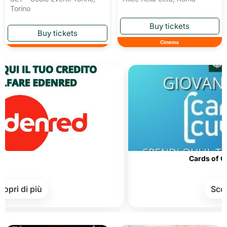
Torino
Cinema
Cards of Culture an
 più
Scopri di pi