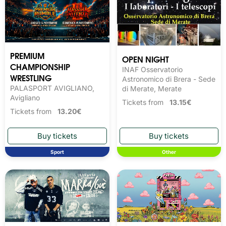
PREMIUM
OPEN NIGHT
CHAMPIONSHIP
INAF Osservatorio
WRESTLING
Astronomico di Brera - Sede
PALASPORT AVIGLIANO,
di Merate, Merate
Avigliano
Tickets from
13.15€
Tickets from
13.20€
Sport
Other