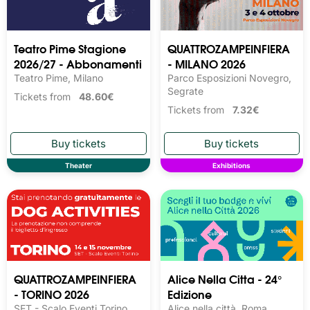
Teatro Pime Stagione
QUATTROZAMPEINFIERA
2026/27 - Abbonamenti
- MILANO 2026
Teatro Pime, Milano
Parco Esposizioni Novegro,
Segrate
Tickets from
48.60€
Tickets from
7.32€
Theater
Exhibitions
QUATTROZAMPEINFIERA
Alice Nella Citta - 24°
- TORINO 2026
Edizione
SET - Scalo Eventi Torino,
Alice nella città, Roma