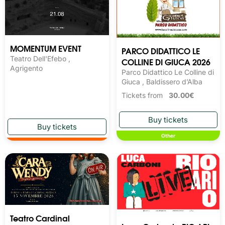
MOMENTUM EVENT
PARCO DIDATTICO LE
Teatro Dell'Efebo ,
COLLINE DI GIUCA 2026
Agrigento
Parco Didattico Le Colline di
Giuca , Baldissero d’Alba
Tickets from
30.00€
Other
Teatro Cardinal