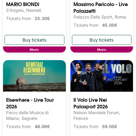
MARIO BIONDI
Massimo Pericolo - Live
Palazzetti
S'Angelu, Neoneli
Palazzo Dello Sport, Roma
Tickets from
25.30€
Tickets from
45.00€
Music
Music
Elsewhere - Live Tour
Il Volo Live Nei
2026
Palasport 2026
Parco della Musica di
Nelson Mandela Forum,
Milano, Segrate
Firenze
Tickets from
48.00€
Tickets from
59.00€