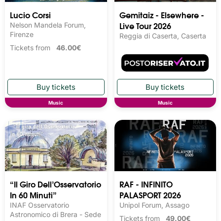
Lucio Corsi
Gemitaiz - Elsewhere -
Live Tour 2026
Nelson Mandela Forum,
Firenze
Reggia di Caserta, Caserta
Tickets from
46.00€
Music
Music
“Il Giro Dell’Osservatorio
RAF - INFINITO
In 60 Minuti”
PALASPORT 2026
INAF Osservatorio
Unipol Forum, Assago
Astronomico di Brera - Sede
Tickets from
49.00€