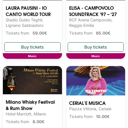
LAURA PAUSINI - IO
ELISA - CAMPOVOLO
CANTO WORLD TOUR
SOUNDTRACK ’97 – ‘27
Stadio Guido Teghil,
RCF Arena Campovolo,
Lignano Sabbiadoro
Reggio Emilia
Tickets from
59.00€
Tickets from
65.00€
Music
Music
Milano Whisky Festival 
CERIAL'E MUSICA
& Rum Show
Piazza Vittoria, Ceriale
Hotel Marriott, Milano
Tickets from
10.00€
Tickets from
8.00€