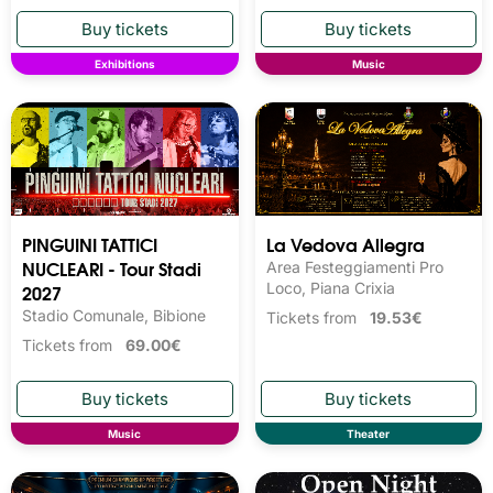
Exhibitions
Music
PINGUINI TATTICI
La Vedova Allegra
NUCLEARI - Tour Stadi
Area Festeggiamenti Pro
2027
Loco, Piana Crixia
Stadio Comunale, Bibione
Tickets from
19.53€
Tickets from
69.00€
Music
Theater