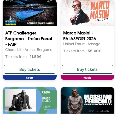
ATP Challenger
Marco Masini -
Bergamo - Trofeo Perrel
PALASPORT 2026
- FAIP
Unipol Forum, Assago
ChorusLife Arena, Bergamo
Tickets from
55.00€
Tickets from
11.59€
Sport
Music