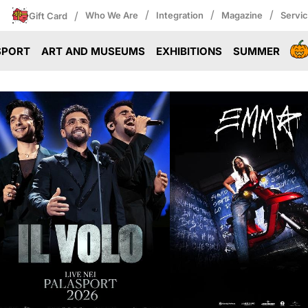
/
/
/
/
Who We Are
Integration
Magazine
Servi
Gift Card
SPORT
ART AND MUSEUMS
EXHIBITIONS
SUMMER