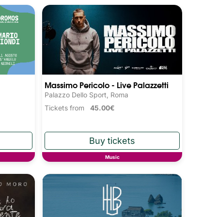
Massimo Pericolo - Live Palazzetti
Palazzo Dello Sport, Roma
Tickets from
45.00€
Music