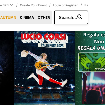
/
/
/
ce B2B
Create Your Event
Login or Register
Ita
Search...
AUTUMN
CINEMA
OTHER