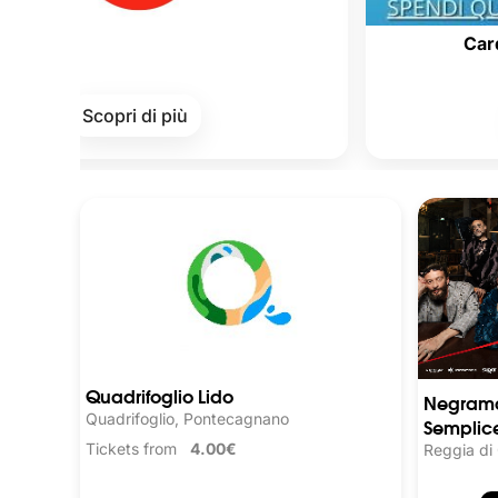
Cards of Cultu
copri di più
Scopri 
Quadrifoglio Lido
Negrama
Quadrifoglio, Pontecagnano
Semplice
Tickets from
4.00€
Reggia di