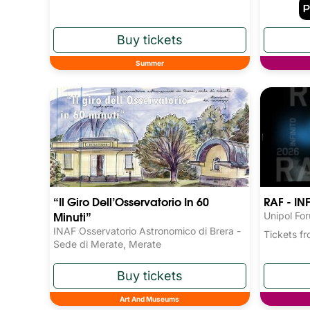
Summer
“Il Giro Dell’Osservatorio In 60
RAF - IN
Minuti”
Unipol Fo
INAF Osservatorio Astronomico di Brera -
Tickets 
Sede di Merate, Merate
Art And Museums