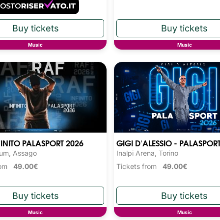
Music
Music
FINITO PALASPORT 2026
GIGI D'ALESSIO - PALASPOR
rum, Assago
Inalpi Arena, Torino
from
49.00€
Tickets from
49.00€
Music
Music