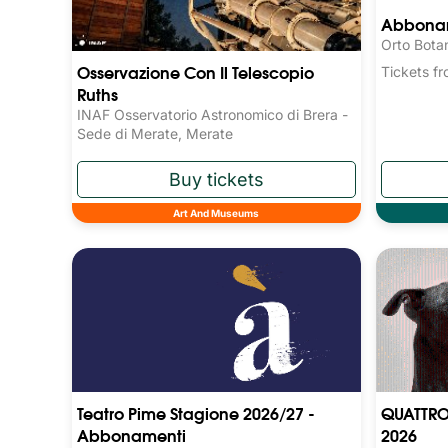
Abboname
Orto Bota
Osservazione Con Il Telescopio
Tickets 
Ruths
INAF Osservatorio Astronomico di Brera -
Sede di Merate, Merate
Art And Museums
Teatro Pime Stagione 2026/27 -
QUATTRO
Abbonamenti
2026