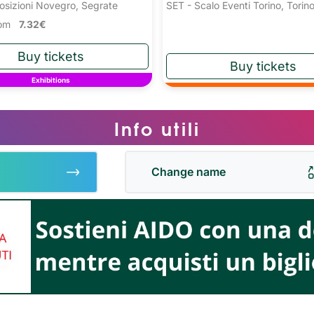
osizioni Novegro, Segrate
SET - Scalo Eventi Torino, Torin
from
7.32€
Exhibitions
Info utili
Change name