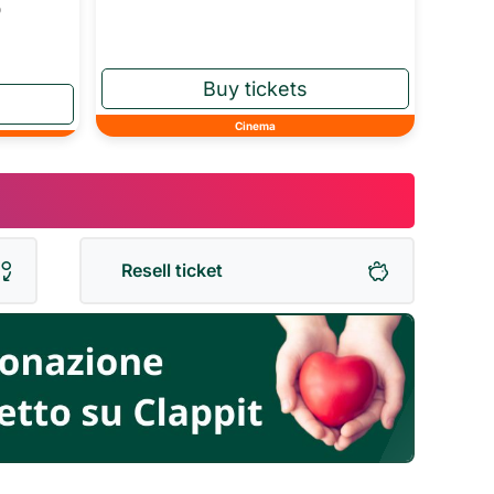
o
Cinema
Resell ticket