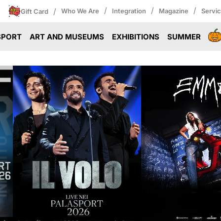
/
/
/
/
Who We Are
Integration
Magazine
Servi
Gift Card
SPORT
ART AND MUSEUMS
EXHIBITIONS
SUMMER