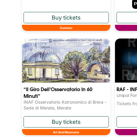
Summer
“Il Giro Dell’Osservatorio In 60
RAF - IN
Minuti”
Unipol Fo
INAF Osservatorio Astronomico di Brera -
Tickets 
Sede di Merate, Merate
Art And Museums