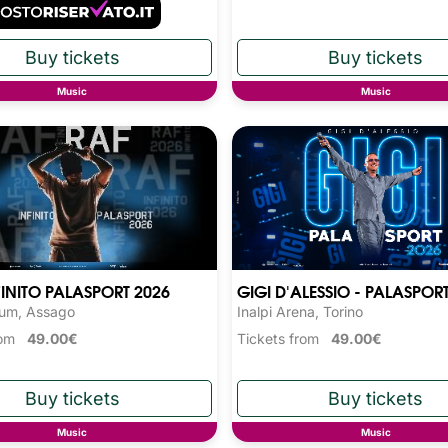
Music
Music
FINITO PALASPORT 2026
GIGI D'ALESSIO - PALASPOR
rum, Assago
Inalpi Arena, Torino
from
49.00€
Tickets from
49.00€
Music
Music