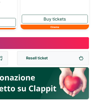
o
Cinema
Resell ticket