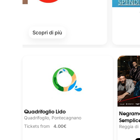
Cards of Cul
Scopri di più
Scopr
Quadrifoglio Lido
Negrama
Quadrifoglio, Pontecagnano
Semplice
Tickets from
4.00€
Reggia di