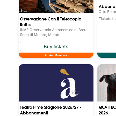
Abboname
Orto Bota
Osservazione Con Il Telescopio
Tickets 
Ruths
INAF Osservatorio Astronomico di Brera -
Sede di Merate, Merate
Art And Museums
Teatro Pime Stagione 2026/27 -
QUATTRO
Abbonamenti
2026