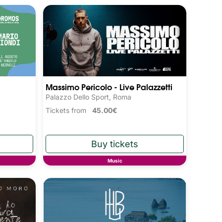
Massimo Pericolo - Live Palazzetti
Palazzo Dello Sport, Roma
Tickets from
45.00€
Music