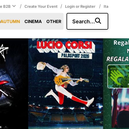
/
/
/
ce B2B
Create Your Event
Login or Register
Ita
Search...
AUTUMN
CINEMA
OTHER