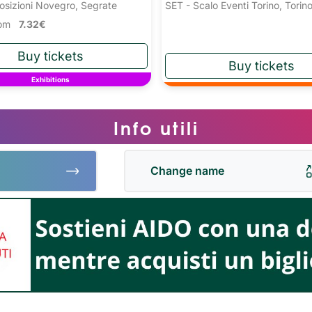
osizioni Novegro, Segrate
SET - Scalo Eventi Torino, Torin
from
7.32€
Exhibitions
Info utili
Change name