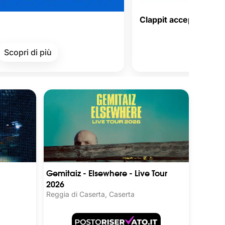
Clappit accepts Satispay Voucher
Corporate Welfare!
ù
Scopri di più
Gemitaiz - Elsewhere - Live Tour
2026
Reggia di Caserta, Caserta