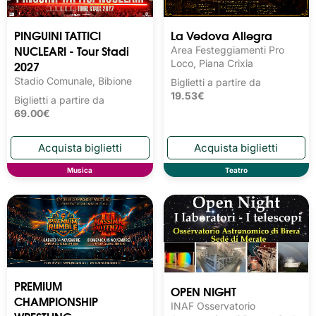
PINGUINI TATTICI
La Vedova Allegra
NUCLEARI - Tour Stadi
Area Festeggiamenti Pro
2027
Loco, Piana Crixia
Stadio Comunale, Bibione
Biglietti a partire da
19.53€
Biglietti a partire da
69.00€
Musica
Teatro
PREMIUM
OPEN NIGHT
CHAMPIONSHIP
INAF Osservatorio