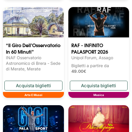
“Il Giro Dell’Osservatorio
RAF - INFINITO
In 60 Minuti”
PALASPORT 2026
INAF Osservatorio
Unipol Forum, Assago
Astronomico di Brera - Sede
Biglietti a partire da
di Merate, Merate
49.00€
Arte E Musei
Musica