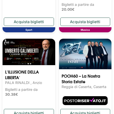
Biglietti a partire da
20.00€
Sport
Musica
L'ILLUSIONE DELLA
POOH60 – La Nostra
LIBERTA'
Storia Estate
PALA RINALDI , Anzio
Reggia di Caserta, Caserta
Biglietti a partire da
30.38€