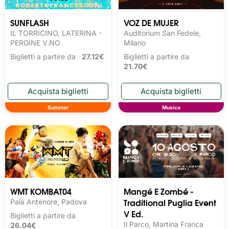
SUNFLASH
VOZ DE MUJER
IL TORRICINO, LATERINA -
Auditorium San Fedele,
PERGINE V.NO
Milano
Biglietti a partire da
27.12€
Biglietti a partire da
21.70€
Summer
Musica
WMT KOMBAT04
Mangé E Zombé -
Traditional Puglia Event
Pala Antenore, Padova
V Ed.
Biglietti a partire da
Il Parco, Martina Franca
26.04€