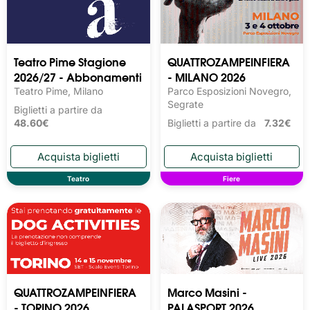
Teatro Pime Stagione
QUATTROZAMPEINFIERA
2026/27 - Abbonamenti
- MILANO 2026
Teatro Pime, Milano
Parco Esposizioni Novegro,
Segrate
Biglietti a partire da
48.60€
Biglietti a partire da
7.32€
Teatro
Fiere
QUATTROZAMPEINFIERA
Marco Masini -
- TORINO 2026
PALASPORT 2026