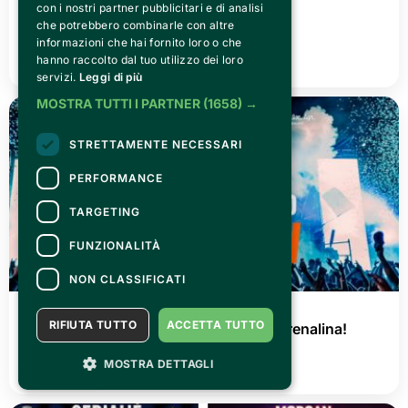
VENERDÌ 03 LUGLIO 2026
con i nostri partner pubblicitari e di analisi
Canelli città del Vino 2026
che potrebbero combinarle con altre
informazioni che hai fornito loro o che
LEGGI TUTTO
hanno raccolto dal tuo utilizzo dei loro
servizi.
Leggi di più
MOSTRA TUTTI I PARTNER
(1658) →
STRETTAMENTE NECESSARI
PERFORMANCE
TARGETING
FUNZIONALITÀ
NON CLASSIFICATI
GIOVEDÌ 02 LUGLIO 2026
RIFIUTA TUTTO
ACCETTA TUTTO
AGRISHOW 2026: tre giorni di pura adrenalina!
MOSTRA DETTAGLI
LEGGI TUTTO