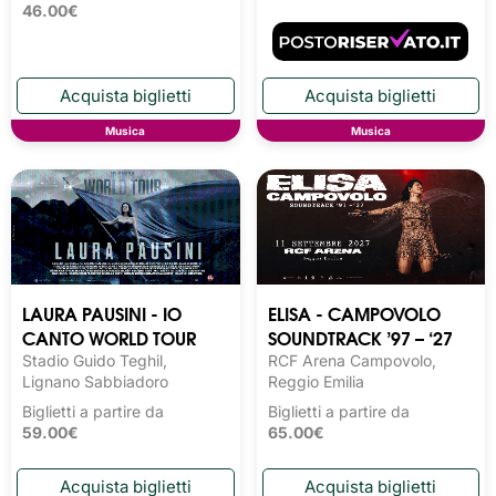
46.00€
Musica
Musica
LAURA PAUSINI - IO
ELISA - CAMPOVOLO
CANTO WORLD TOUR
SOUNDTRACK ’97 – ‘27
Stadio Guido Teghil,
RCF Arena Campovolo,
Lignano Sabbiadoro
Reggio Emilia
Biglietti a partire da
Biglietti a partire da
59.00€
65.00€