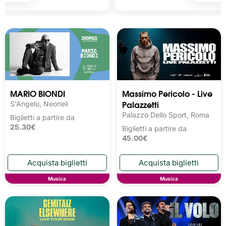
MARIO BIONDI
Massimo Pericolo - Live
Palazzetti
S'Angelu, Neoneli
Palazzo Dello Sport, Roma
Biglietti a partire da
25.30€
Biglietti a partire da
45.00€
Musica
Musica