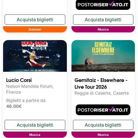
Summer
Musica
Lucio Corsi
Gemitaiz - Elsewhere -
Live Tour 2026
Nelson Mandela Forum,
Firenze
Reggia di Caserta, Caserta
Biglietti a partire da
46.00€
Musica
Musica