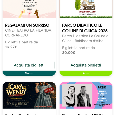
REGALAMI UN SORRISO
PARCO DIDATTICO LE
COLLINE DI GIUCA 2026
CINE-TEATRO LA FILANDA,
CORNAREDO
Parco Didattico Le Colline di
Giuca , Baldissero d’Alba
Biglietti a partire da
16.27€
Biglietti a partire da
30.00€
Teatro
Altro