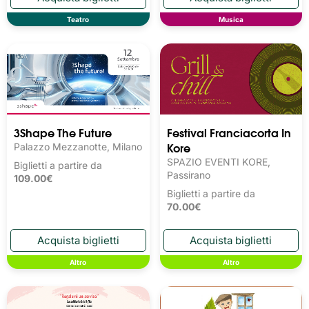
Teatro
Musica
3Shape The Future
Festival Franciacorta In
Kore
Palazzo Mezzanotte, Milano
SPAZIO EVENTI KORE,
Biglietti a partire da
Passirano
109.00€
Biglietti a partire da
70.00€
Altro
Altro