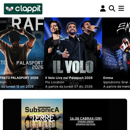
Clappit
biglietteria
26
Il Volo Live nei Palasport 2026
Emma
Lu
Più Location
Ippodromo Snai - San Siro
Pi
A partire da lunedì 07 dic 2026
A partire da mercoledì 09 set 2026
A 