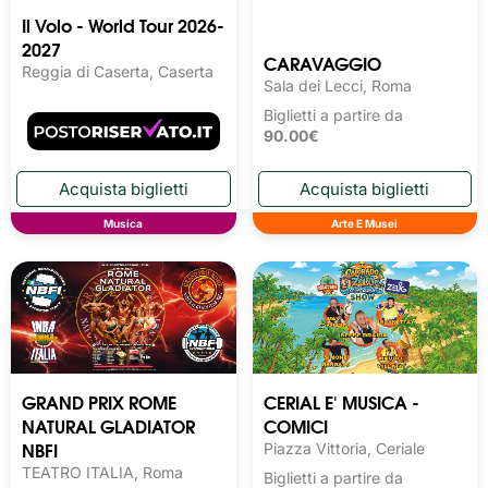
Il Volo - World Tour 2026-
2027
CARAVAGGIO
Reggia di Caserta, Caserta
Sala dei Lecci, Roma
Biglietti a partire da
90.00€
Musica
Arte E Musei
GRAND PRIX ROME
CERIAL E' MUSICA -
NATURAL GLADIATOR
COMICI
NBFI
Piazza Vittoria, Ceriale
TEATRO ITALIA, Roma
Biglietti a partire da