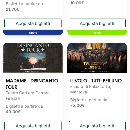
10.00€
Biglietti a partire da
21.70€
Sport
Altro
MADAME - DISINCANTO
IL VOLO - TUTTI PER UNO
TOUR
Esedra di Palazzo Te,
Mantova
Teatro Cartiere Carrara,
Firenze
Biglietti a partire da
75.00€
Biglietti a partire da
49.00€