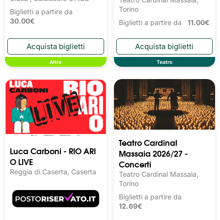
Torino
Biglietti a partire da
30.00€
Biglietti a partire da
11.00€
Altro
Teatro
Teatro Cardinal
Luca Carboni - RIO ARI
Massaia 2026/27 -
O LIVE
Concerti
Reggia di Caserta, Caserta
Teatro Cardinal Massaia,
Torino
Biglietti a partire da
12.69€