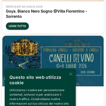
MERCOLEDÌ 08 LUGLIO 2026
Goya. Bianco Nero Sogno @Villa Fiorentino -
Sorrento
LEGGI TUTTO
×
Questo sito web utilizza
cookie
Utilizziamo i cookie per personalizzare
VENERDÌ 03 LUGLIO 2026
contenuti, annunci e per analizzare il
Canelli città del Vino 2026
nostro traffico. Condividiamo inoltre
informazioni sul tuo utilizzo del nostro sito
LEGGI TUTTO