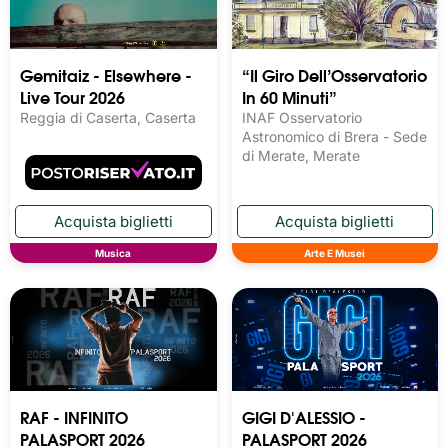
Gemitaiz - Elsewhere -
“Il Giro Dell’Osservatorio
Live Tour 2026
In 60 Minuti”
Reggia di Caserta, Caserta
INAF Osservatorio
Astronomico di Brera - Sede
di Merate, Merate
Musica
Arte E Musei
RAF - INFINITO
GIGI D'ALESSIO -
PALASPORT 2026
PALASPORT 2026