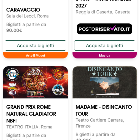
2027
CARAVAGGIO
Reggia di Caserta, Caserta
Sala dei Lecci, Roma
Biglietti a partire da
90.00€
Arte E Musei
Musica
GRAND PRIX ROME
MADAME - DISINCANTO
NATURAL GLADIATOR
TOUR
NBFI
Teatro Cartiere Carrara,
Firenze
TEATRO ITALIA, Roma
Biglietti a partire da
Biglietti a partire da