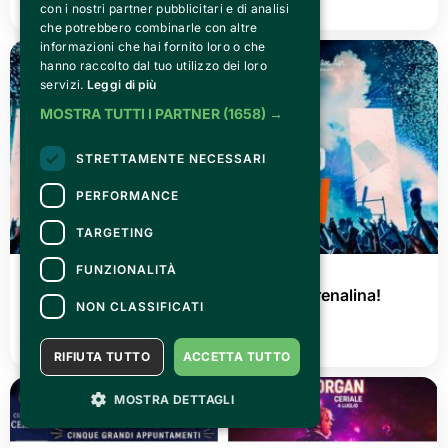
con i nostri partner pubblicitari e di analisi
che potrebbero combinarle con altre
informazioni che hai fornito loro o che
hanno raccolto dal tuo utilizzo dei loro
servizi.
Leggi di più
MOSTRA TUTTI I PARTNER
(1658) →
STRETTAMENTE NECESSARI
PERFORMANCE
TARGETING
FUNZIONALITÀ
GIOVEDÌ 02 LUGLIO 2026
AGRISHOW 2026: tre giorni di pura adrenalina!
NON CLASSIFICATI
LEGGI TUTTO
RIFIUTA TUTTO
ACCETTA TUTTO
MOSTRA DETTAGLI