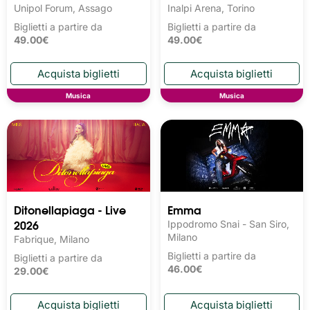
Unipol Forum, Assago
Inalpi Arena, Torino
Biglietti a partire da
Biglietti a partire da
49.00€
49.00€
Musica
Musica
Ditonellapiaga - Live
Emma
2026
Ippodromo Snai - San Siro,
Milano
Fabrique, Milano
Biglietti a partire da
Biglietti a partire da
46.00€
29.00€