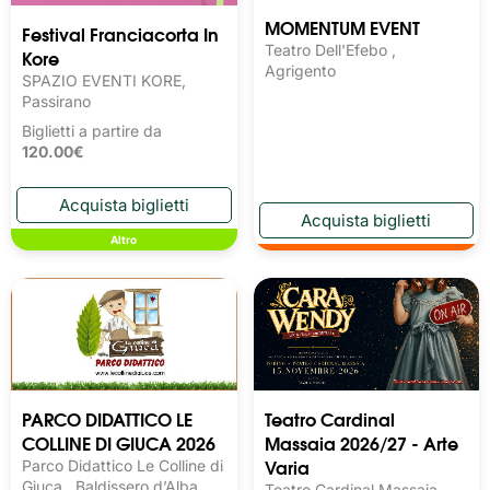
MOMENTUM EVENT
Festival Franciacorta In
Teatro Dell'Efebo ,
Kore
Agrigento
SPAZIO EVENTI KORE,
Passirano
Biglietti a partire da
120.00€
Altro
PARCO DIDATTICO LE
Teatro Cardinal
COLLINE DI GIUCA 2026
Massaia 2026/27 - Arte
Varia
Parco Didattico Le Colline di
Giuca , Baldissero d’Alba
Teatro Cardinal Massaia,