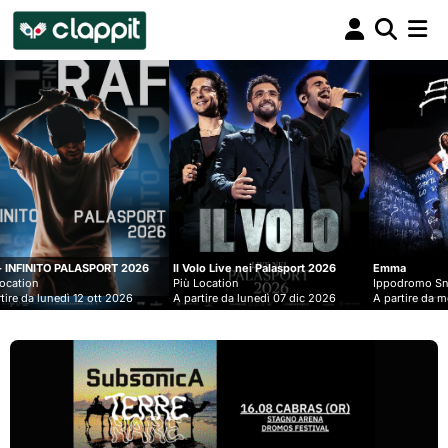
Clappit
biglietteria
26
Il Volo Live nei Palasport 2026
Emma
Lu
Più Location
Ippodromo Snai - San Siro
Pi
A partire da lunedì 07 dic 2026
A partire da mercoledì 09 set 2026
A 