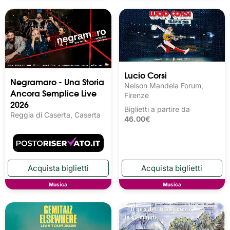
Lucio Corsi
Negramaro - Una Storia
Nelson Mandela Forum,
Ancora Semplice Live
Firenze
2026
Biglietti a partire da
Reggia di Caserta, Caserta
46.00€
Musica
Musica