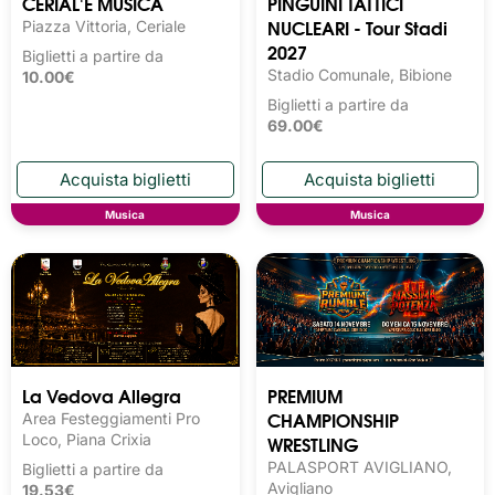
CERIAL'E MUSICA
PINGUINI TATTICI
NUCLEARI - Tour Stadi
Piazza Vittoria, Ceriale
2027
Biglietti a partire da
Stadio Comunale, Bibione
10.00€
Biglietti a partire da
69.00€
Musica
Musica
La Vedova Allegra
PREMIUM
CHAMPIONSHIP
Area Festeggiamenti Pro
Loco, Piana Crixia
WRESTLING
PALASPORT AVIGLIANO,
Biglietti a partire da
Avigliano
19.53€