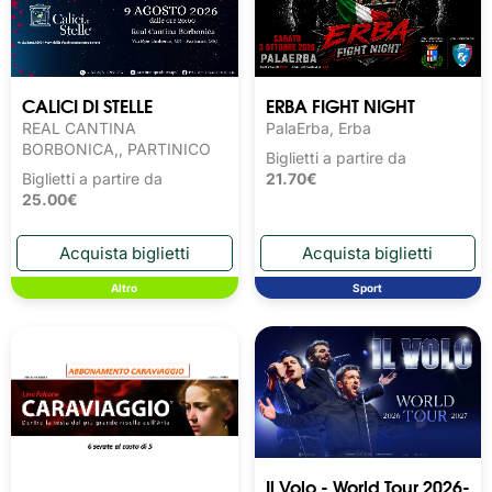
CALICI DI STELLE
ERBA FIGHT NIGHT
REAL CANTINA
PalaErba, Erba
BORBONICA,, PARTINICO
Biglietti a partire da
Biglietti a partire da
21.70€
25.00€
Altro
Sport
Il Volo - World Tour 2026-