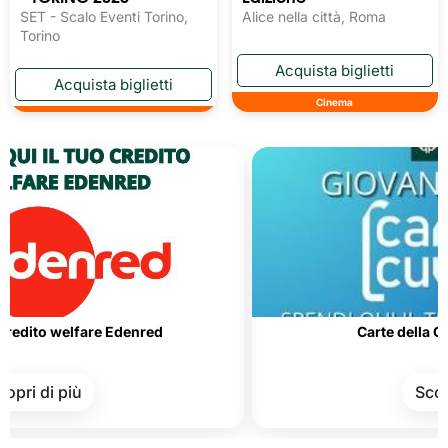
SET - Scalo Eventi Torino,
Alice nella città, Roma
Torino
Cinema
lfare Edenred
Carte della Cultura e de
iù
Scopri di più