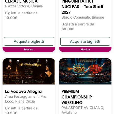
CERIAL'E MUSICA
PINGUINI TATTICI
NUCLEARI - Tour Stadi
Piazza Vittoria, Ceriale
2027
Biglietti a partire da
Stadio Comunale, Bibione
10.00€
Biglietti a partire da
69.00€
Musica
Musica
La Vedova Allegra
PREMIUM
CHAMPIONSHIP
Area Festeggiamenti Pro
Loco, Piana Crixia
WRESTLING
PALASPORT AVIGLIANO,
Biglietti a partire da
Avigliano
19.53€