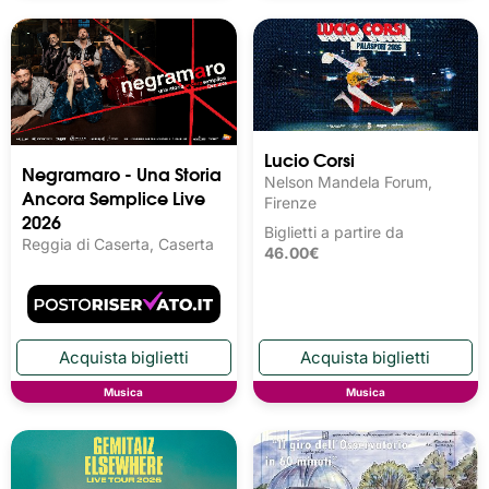
Lucio Corsi
Negramaro - Una Storia
Nelson Mandela Forum,
Ancora Semplice Live
Firenze
2026
Biglietti a partire da
Reggia di Caserta, Caserta
46.00€
Musica
Musica