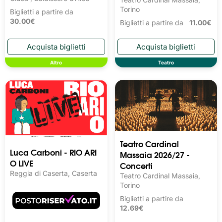
Torino
Biglietti a partire da
30.00€
Biglietti a partire da
11.00€
Altro
Teatro
Teatro Cardinal
Luca Carboni - RIO ARI
Massaia 2026/27 -
O LIVE
Concerti
Reggia di Caserta, Caserta
Teatro Cardinal Massaia,
Torino
Biglietti a partire da
12.69€