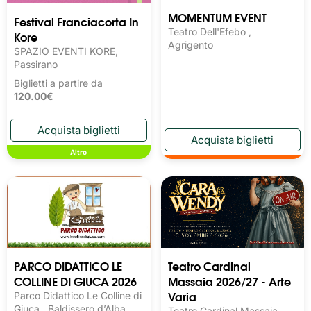
MOMENTUM EVENT
Festival Franciacorta In
Teatro Dell'Efebo ,
Kore
Agrigento
SPAZIO EVENTI KORE,
Passirano
Biglietti a partire da
120.00€
Altro
PARCO DIDATTICO LE
Teatro Cardinal
COLLINE DI GIUCA 2026
Massaia 2026/27 - Arte
Varia
Parco Didattico Le Colline di
Giuca , Baldissero d’Alba
Teatro Cardinal Massaia,