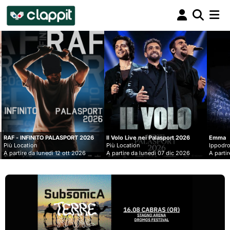
Clappit
biglietteria
RT 2026
Il Volo Live nei Palasport 2026
Emma
Più Location
Ippodromo Snai - San Siro
t 2026
A partire da lunedì 07 dic 2026
A partire da mercoledì 09 set 202