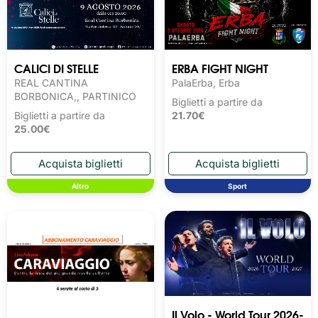
CALICI DI STELLE
ERBA FIGHT NIGHT
REAL CANTINA
PalaErba, Erba
BORBONICA,, PARTINICO
Biglietti a partire da
Biglietti a partire da
21.70€
25.00€
Altro
Sport
Il Volo - World Tour 2026-