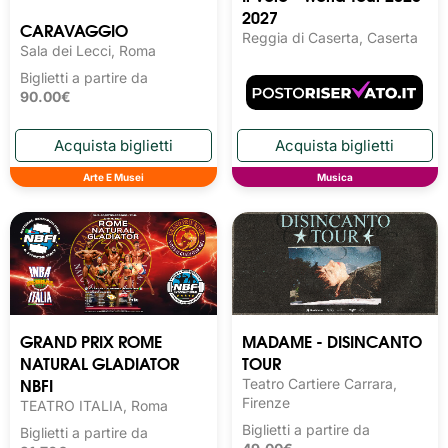
2027
CARAVAGGIO
Reggia di Caserta, Caserta
Sala dei Lecci, Roma
Biglietti a partire da
90.00€
Arte E Musei
Musica
GRAND PRIX ROME
MADAME - DISINCANTO
NATURAL GLADIATOR
TOUR
NBFI
Teatro Cartiere Carrara,
Firenze
TEATRO ITALIA, Roma
Biglietti a partire da
Biglietti a partire da