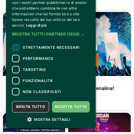
con i nostri partner pubblicitari e di analisi
che potrebbero combinarle con altre
informazioni che hai fornito loro o che
hanno raccolto dal tuo utilizzo dei loro
servizi.
Leggi di più
MOSTRA TUTTI I PARTNER
(1658) →
STRETTAMENTE NECESSARI
PERFORMANCE
TARGETING
FUNZIONALITÀ
GIOVEDÌ 02 LUGLIO 2026
AGRISHOW 2026: tre giorni di pura adrenalina!
NON CLASSIFICATI
LEGGI TUTTO
RIFIUTA TUTTO
ACCETTA TUTTO
MOSTRA DETTAGLI