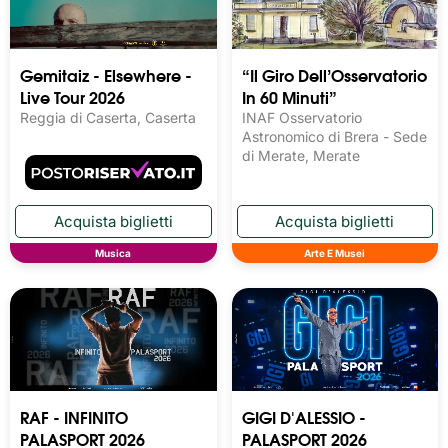
Gemitaiz - Elsewhere -
“Il Giro Dell’Osservatorio
Live Tour 2026
In 60 Minuti”
Reggia di Caserta, Caserta
INAF Osservatorio
Astronomico di Brera - Sede
di Merate, Merate
Musica
Arte E Musei
RAF - INFINITO
GIGI D'ALESSIO -
PALASPORT 2026
PALASPORT 2026