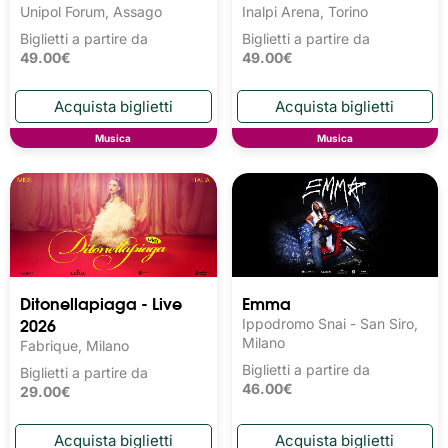
Unipol Forum, Assago
Inalpi Arena, Torino
Biglietti a partire da
Biglietti a partire da
49.00€
49.00€
Musica
Musica
Ditonellapiaga - Live
Emma
2026
Ippodromo Snai - San Siro,
Milano
Fabrique, Milano
Biglietti a partire da
Biglietti a partire da
46.00€
29.00€