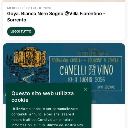
MERCOLEDÌ 08 LUGLIO 2026
Goya. Bianco Nero Sogno @Villa Fiorentino -
Sorrento
LEGGI TUTTO
×
Questo sito web utilizza
cookie
Utilizziamo i cookie per personalizzare
VENERDÌ 03 LUGLIO 2026
contenuti, annunci e per analizzare il
Canelli città del Vino 2026
nostro traffico. Condividiamo inoltre
informazioni sul tuo utilizzo del nostro sito
LEGGI TUTTO