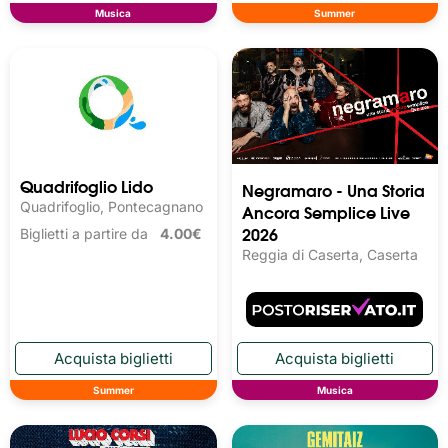
Musica
Summer
Quadrifoglio Lido
Negramaro - Una Storia
Quadrifoglio, Pontecagnano
Ancora Semplice Live
2026
Biglietti a partire da
4.00€
Reggia di Caserta, Caserta
Summer
Musica