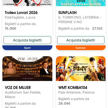
Trofeo Lovari 2026
SUNFLASH
PalaTagliate, Lucca
IL TORRICINO, LATERINA -
PERGINE V.NO
Biglietti a partire da
15.00€
Biglietti a partire da
27.12€
Sport
Summer
VOZ DE MUJER
WMT KOMBAT04
Auditorium San Fedele,
Pala Antenore, Padova
Milano
Biglietti a partire da
Biglietti a partire da
26.04€
21.70€