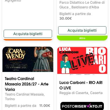
Agrigento
Parco Didattico Le Colline di
Giuca , Baldissero d’Alba
Biglietti a partire da
30.00€
Altro
Teatro Cardinal
Luca Carboni - RIO ARI
Massaia 2026/27 - Arte
O LIVE
Varia
Reggia di Caserta, Caserta
Teatro Cardinal Massaia,
Torino
Biglietti a partire da
11.00€