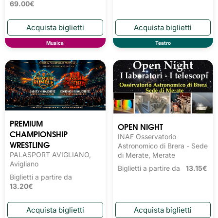
69.00€
Musica
Teatro
PREMIUM
OPEN NIGHT
CHAMPIONSHIP
INAF Osservatorio
WRESTLING
Astronomico di Brera - Sede
PALASPORT AVIGLIANO,
di Merate, Merate
Avigliano
Biglietti a partire da
13.15€
Biglietti a partire da
13.20€