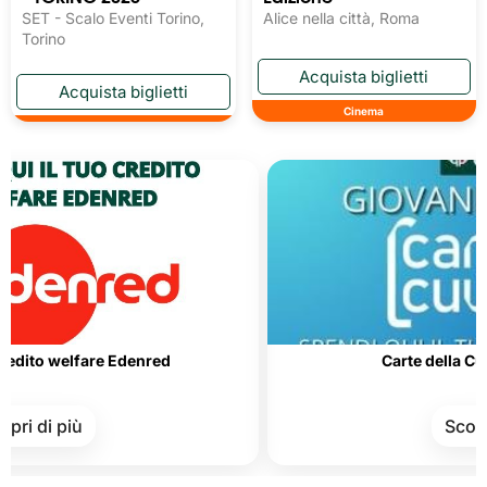
SET - Scalo Eventi Torino,
Alice nella città, Roma
Torino
Cinema
elfare Edenred
Carte della Cultura e d
più
Scopri di più