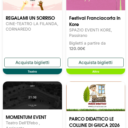
REGALAMI UN SORRISO
Festival Franciacorta In
Kore
CINE-TEATRO LA FILANDA,
CORNAREDO
SPAZIO EVENTI KORE,
Passirano
Biglietti a partire da
120.00€
Teatro
Altro
MOMENTUM EVENT
PARCO DIDATTICO LE
Teatro Dell'Efebo ,
COLLINE DI GIUCA 2026