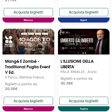
Musica
Sport
Mangé E Zombé -
L'ILLUSIONE DELLA
Traditional Puglia Event
LIBERTA'
V Ed.
PALA RINALDI , Anzio
Il Parco, Martina Franca
Biglietti a partire da
30.38€
Biglietti a partire da
20.00€
Musica
Teatro