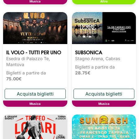
Musica
Altro
IL VOLO - TUTTI PER UNO
SUBSONICA
Esedra di Palazzo Te,
Stagno Arena, Cabras
Mantova
Biglietti a partire da
Biglietti a partire da
28.75€
75.00€
Musica
Musica