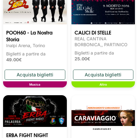
POOH60 - La Nostra
CALICI DI STELLE
Storia
REAL CANTINA
BORBONICA,, PARTINICO
Inalpi Arena, Torino
Biglietti a partire da
Biglietti a partire da
25.00€
49.00€
Musica
Altro
ERBA FIGHT NIGHT