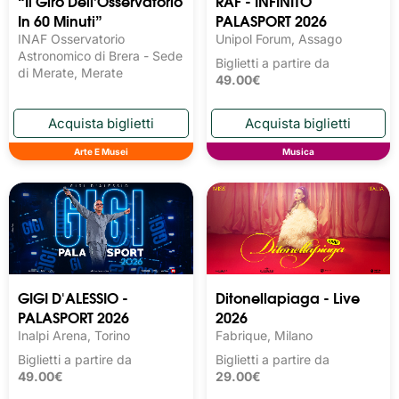
“Il Giro Dell’Osservatorio
RAF - INFINITO
In 60 Minuti”
PALASPORT 2026
INAF Osservatorio
Unipol Forum, Assago
Astronomico di Brera - Sede
Biglietti a partire da
di Merate, Merate
49.00€
Arte E Musei
Musica
GIGI D'ALESSIO -
Ditonellapiaga - Live
PALASPORT 2026
2026
Inalpi Arena, Torino
Fabrique, Milano
Biglietti a partire da
Biglietti a partire da
49.00€
29.00€