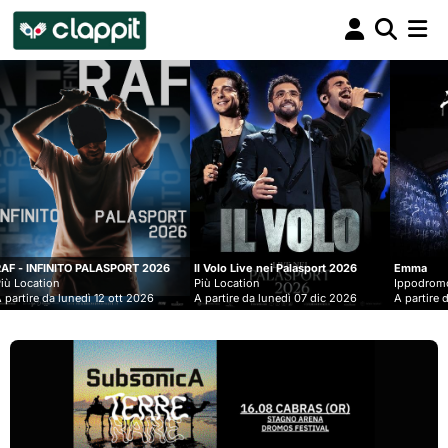
Clappit
biglietteria
PORT 2026
Il Volo Live nei Palasport 2026
Emma
Più Location
Ippodromo Snai - San Siro
ott 2026
A partire da lunedì 07 dic 2026
A partire da mercoledì 09 set 2