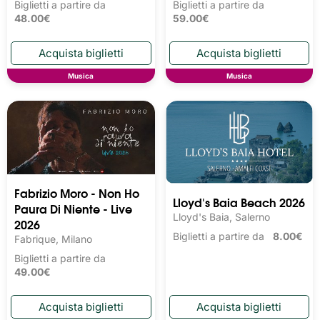
Biglietti a partire da
Biglietti a partire da
48.00€
59.00€
Musica
Musica
Fabrizio Moro - Non Ho
Lloyd's Baia Beach 2026
Paura Di Niente - Live
Lloyd's Baia, Salerno
2026
Biglietti a partire da
8.00€
Fabrique, Milano
Biglietti a partire da
49.00€