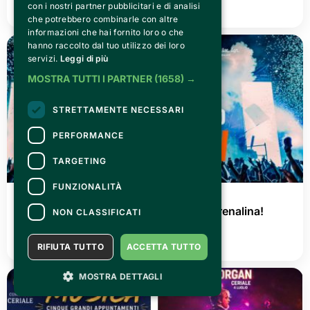
con i nostri partner pubblicitari e di analisi
LEGGI TUTTO
che potrebbero combinarle con altre
informazioni che hai fornito loro o che
hanno raccolto dal tuo utilizzo dei loro
servizi.
Leggi di più
MOSTRA TUTTI I PARTNER
(1658) →
STRETTAMENTE NECESSARI
PERFORMANCE
TARGETING
FUNZIONALITÀ
GIOVEDÌ 02 LUGLIO 2026
AGRISHOW 2026: tre giorni di pura adrenalina!
NON CLASSIFICATI
LEGGI TUTTO
RIFIUTA TUTTO
ACCETTA TUTTO
MOSTRA DETTAGLI