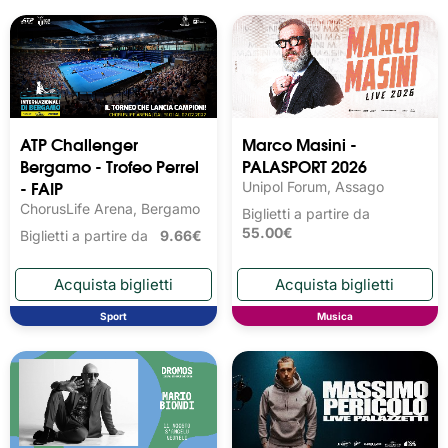
ATP Challenger
Marco Masini -
Bergamo - Trofeo Perrel
PALASPORT 2026
- FAIP
Unipol Forum, Assago
ChorusLife Arena, Bergamo
Biglietti a partire da
55.00€
Biglietti a partire da
9.66€
Sport
Musica