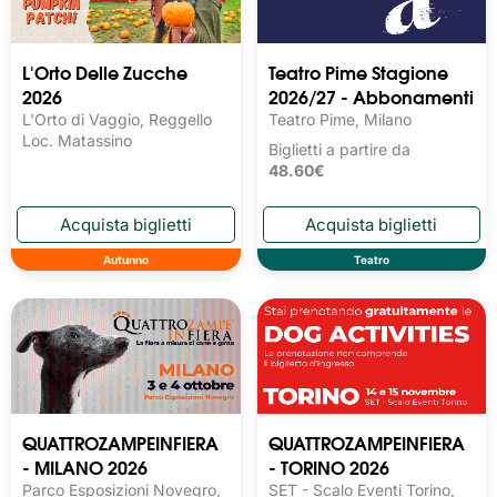
L'Orto Delle Zucche
Teatro Pime Stagione
2026
2026/27 - Abbonamenti
L'Orto di Vaggio, Reggello
Teatro Pime, Milano
Loc. Matassino
Biglietti a partire da
48.60€
Autunno
Teatro
QUATTROZAMPEINFIERA
QUATTROZAMPEINFIERA
- MILANO 2026
- TORINO 2026
Parco Esposizioni Novegro,
SET - Scalo Eventi Torino,