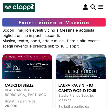
Eventi vicino a Messina
Scopri i migliori eventi vicino a Messina e acquista i
biglietti online in pochi secondi.
Musica, teatro, sport, arte e musei, fiere e altri eventi:
scegli l’evento e prenota subito su Clappit.
CALICI DI STELLE
LAURA PAUSINI - IO
CANTO WORLD TOUR
REAL CANTINA
BORBONICA,, PARTINICO
Stadio Franco Scoglio,
Messina
Biglietti a partire da
25.00€
Biglietti a partire da