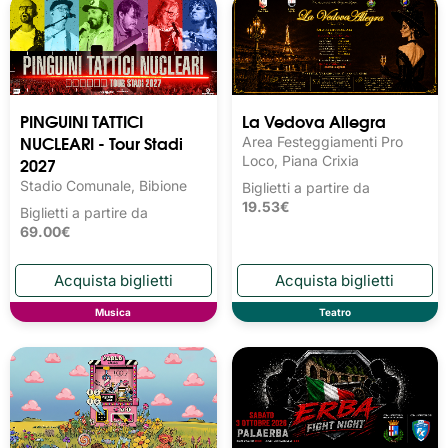
PINGUINI TATTICI
La Vedova Allegra
NUCLEARI - Tour Stadi
Area Festeggiamenti Pro
2027
Loco, Piana Crixia
Stadio Comunale, Bibione
Biglietti a partire da
19.53€
Biglietti a partire da
69.00€
Musica
Teatro