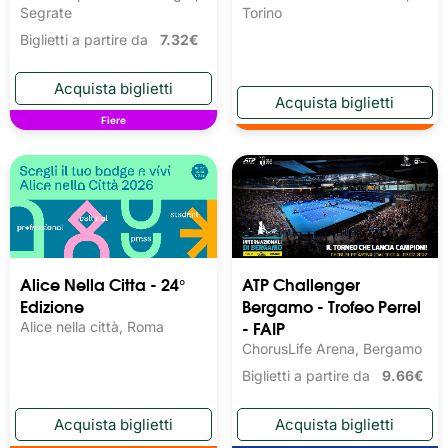
Segrate
Torino
Biglietti a partire da
7.32€
Fiere
Alice Nella Citta - 24°
ATP Challenger
Edizione
Bergamo - Trofeo Perrel
- FAIP
Alice nella città, Roma
ChorusLife Arena, Bergamo
Biglietti a partire da
9.66€