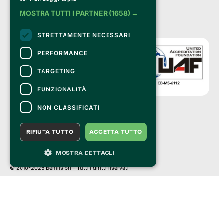
MOSTRA TUTTI I PARTNER
(1658) →
STRETTAMENTE NECESSARI
PERFORMANCE
TARGETING
FUNZIONALITÀ
NON CLASSIFICATI
Clappit è un marchio di proprietà di:
Bemils Srl 
RIFIUTA TUTTO
ACCETTA TUTTO
a Socio Unico
Via Fosse Ardeatine, 4 -20092 Cinisello Balsamo (MI)
MOSTRA DETTAGLI
PI 05589050961
Iscr. C.C.I.A.A. Milano R.E.A. 1833471
© 2010-2025 Bemils Srl - Tutti i diritti riservati
Credits: 
Clappit è basato sulla piattaforma di biglietteria Belive 6.2, certificata
dall’Agenzia delle Entrate con protocollo n. 2025/445474 del 6 novembre
2025.