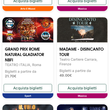
Arte E Musei
Musica
GRAND PRIX ROME
MADAME - DISINCANTO
NATURAL GLADIATOR
TOUR
NBFI
Teatro Cartiere Carrara,
Firenze
TEATRO ITALIA, Roma
Biglietti a partire da
Biglietti a partire da
49.00€
21.70€
Sport
Musica