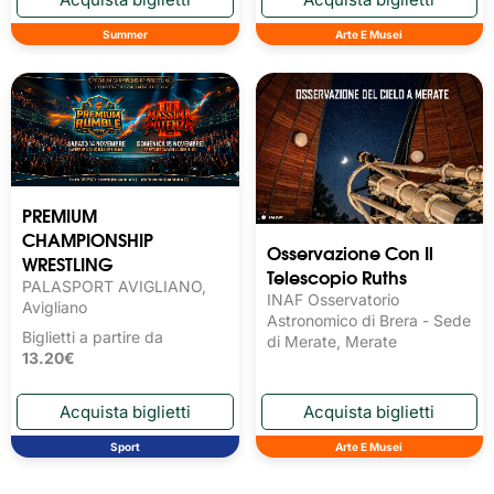
Summer
Arte E Musei
PREMIUM
CHAMPIONSHIP
Osservazione Con Il
WRESTLING
Telescopio Ruths
PALASPORT AVIGLIANO,
INAF Osservatorio
Avigliano
Astronomico di Brera - Sede
Biglietti a partire da
di Merate, Merate
13.20€
Sport
Arte E Musei