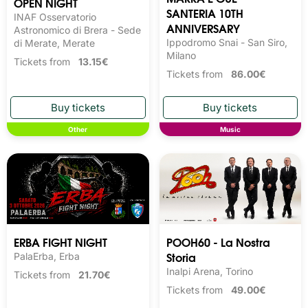
OPEN NIGHT
SANTERIA 10TH
INAF Osservatorio
ANNIVERSARY
Astronomico di Brera - Sede
Ippodromo Snai - San Siro,
di Merate, Merate
Milano
Tickets from
13.15€
Tickets from
86.00€
Other
Music
ERBA FIGHT NIGHT
POOH60 - La Nostra
Storia
PalaErba, Erba
Inalpi Arena, Torino
Tickets from
21.70€
Tickets from
49.00€