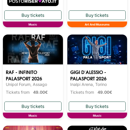
Music
Art And Museums
RAF - INFINITO
GIGI D'ALESSIO -
PALASPORT 2026
PALASPORT 2026
Unipol Forum, Assago
Inalpi Arena, Torino
Tickets from
49.00€
Tickets from
49.00€
Music
Music