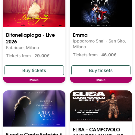
Ditonellapiaga - Live
Emma
2026
Ippodromo Snai - San Siro,
Milano
Fabrique, Milano
Tickets from
46.00€
Tickets from
29.00€
Music
Music
ELISA - CAMPOVOLO
Fiorella Canta Fabrizio E