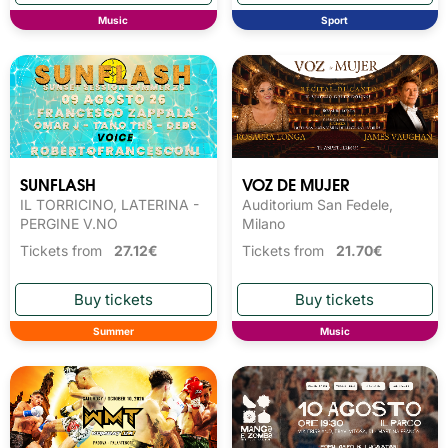
Music
Sport
SUNFLASH
VOZ DE MUJER
IL TORRICINO, LATERINA -
Auditorium San Fedele,
PERGINE V.NO
Milano
Tickets from
27.12€
Tickets from
21.70€
Summer
Music