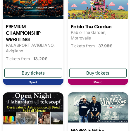
PREMIUM
Pablo The Garden
CHAMPIONSHIP
Pablo The Garden,
WRESTLING
Morrovalle
PALASPORT AVIGLIANO,
Tickets from
37.98€
Avigliano
Tickets from
13.20€
Sport
Music
MARRA E GUÈ -