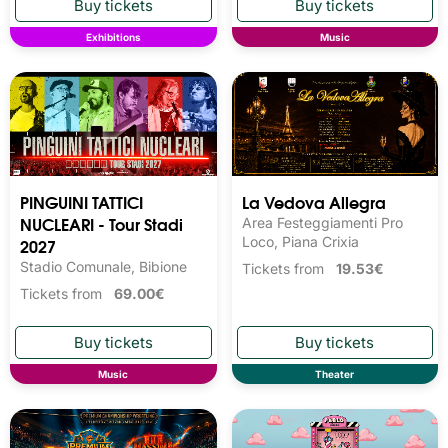
Exhibitions
Music
PINGUINI TATTICI
La Vedova Allegra
NUCLEARI - Tour Stadi
Area Festeggiamenti Pro
2027
Loco, Piana Crixia
Stadio Comunale, Bibione
Tickets from
19.53€
Tickets from
69.00€
Music
Theater