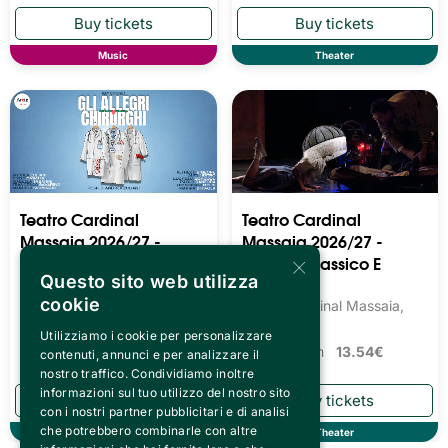
Music
Theater
Teatro Cardinal
Teatro Cardinal
Massaia 2026/27 -
Massaia 2026/27 -
×
Teatro Prosa Dialettale
Balletto Classico E
Questo sito web utilizza
Moderno
Teatro Cardinal Massaia,
cookie
Torino
Teatro Cardinal Massaia,
Torino
Tickets from
13.54€
Utilizziamo i cookie per personalizzare
Tickets from
13.54€
contenuti, annunci e per analizzare il
nostro traffico. Condividiamo inoltre
informazioni sul tuo utilizzo del nostro sito
con i nostri partner pubblicitari e di analisi
che potrebbero combinarle con altre
Theater
Theater