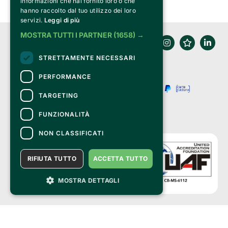
informazioni che hai fornito loro o che
hanno raccolto dal tuo utilizzo dei loro
servizi.
Leggi di più
MOSTRA TUTTI I PARTNER
(1658) →
STRETTAMENTE NECESSARI
PERFORMANCE
TARGETING
FUNZIONALITÀ
NON CLASSIFICATI
RIFIUTA TUTTO
ACCETTA TUTTO
MOSTRA DETTAGLI
Clappit is a trademark of: