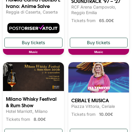
SOUNDTRACK ’97 – ‘27
Ivano: Anime Salve
RCF Arena Campovolo,
Reggia di Caserta, Caserta
Reggio Emilia
Tickets from
65.00€
Music
Music
Milano Whisky Festival 
CERIAL'E MUSICA
& Rum Show
Piazza Vittoria, Ceriale
Hotel Marriott, Milano
Tickets from
10.00€
Tickets from
8.00€