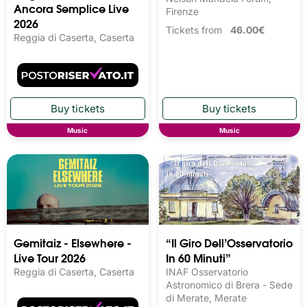
Ancora Semplice Live
Firenze
2026
Tickets from
46.00€
Reggia di Caserta, Caserta
Music
Music
Gemitaiz - Elsewhere -
“Il Giro Dell’Osservatorio
Live Tour 2026
In 60 Minuti”
Reggia di Caserta, Caserta
INAF Osservatorio
Astronomico di Brera - Sede
di Merate, Merate