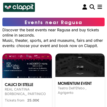
Events near Ragusa
Discover the best events near Ragusa and buy tickets
online in seconds.
Music, theater, sports, art and museums, fairs and other
events: choose your event and book now on Clappit.
MOMENTUM EVENT
CALICI DI STELLE
Teatro Dell'Efebo ,
REAL CANTINA
Agrigento
BORBONICA,, PARTINICO
Tickets from
25.00€