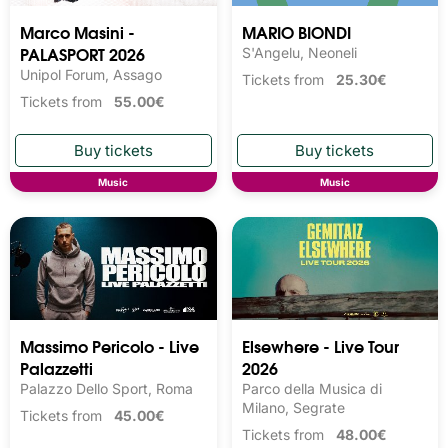
Marco Masini -
MARIO BIONDI
PALASPORT 2026
S'Angelu, Neoneli
Unipol Forum, Assago
Tickets from
25.30€
Tickets from
55.00€
Music
Music
Massimo Pericolo - Live
Elsewhere - Live Tour
Palazzetti
2026
Palazzo Dello Sport, Roma
Parco della Musica di
Milano, Segrate
Tickets from
45.00€
Tickets from
48.00€