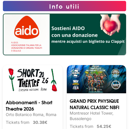
Info utili
GRAND PRIX PHYSIQUE
Abbonamenti - Short
NATURAL CLASSIC NBFI
Theatre 2026
Montresor Hotel Tower,
Orto Botanico Roma, Roma
Bussolengo
Tickets from
30.38€
Tickets from
54.25€