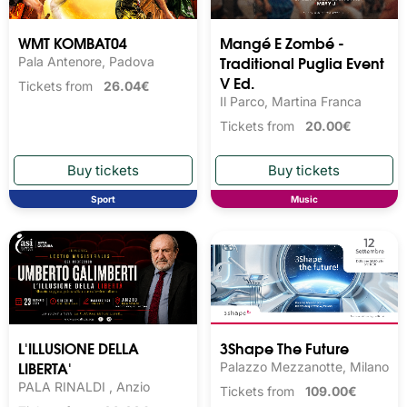
WMT KOMBAT04
Mangé E Zombé -
Traditional Puglia Event
Pala Antenore, Padova
V Ed.
Tickets from
26.04€
Il Parco, Martina Franca
Tickets from
20.00€
Sport
Music
L'ILLUSIONE DELLA
3Shape The Future
LIBERTA'
Palazzo Mezzanotte, Milano
PALA RINALDI , Anzio
Tickets from
109.00€