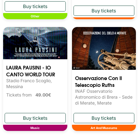
Other
LAURA PAUSINI - IO
CANTO WORLD TOUR
Osservazione Con Il
Stadio Franco Scoglio,
Telescopio Ruths
Messina
INAF Osservatorio
Tickets from
49.00€
Astronomico di Brera - Sede
di Merate, Merate
Music
Art And Museums