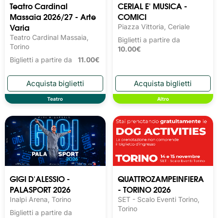
Teatro Cardinal
CERIAL E' MUSICA -
Massaia 2026/27 - Arte
COMICI
Varia
Piazza Vittoria, Ceriale
Teatro Cardinal Massaia,
Biglietti a partire da
Torino
10.00€
Biglietti a partire da
11.00€
Teatro
Altro
GIGI D'ALESSIO -
QUATTROZAMPEINFIERA
PALASPORT 2026
- TORINO 2026
Inalpi Arena, Torino
SET - Scalo Eventi Torino,
Torino
Biglietti a partire da