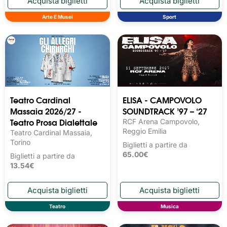
Arte E Musei
Sport
Teatro Cardinal
ELISA - CAMPOVOLO
Massaia 2026/27 -
SOUNDTRACK ’97 – ‘27
Teatro Prosa Dialettale
RCF Arena Campovolo,
Reggio Emilia
Teatro Cardinal Massaia,
Torino
Biglietti a partire da
65.00€
Biglietti a partire da
13.54€
Teatro
Musica