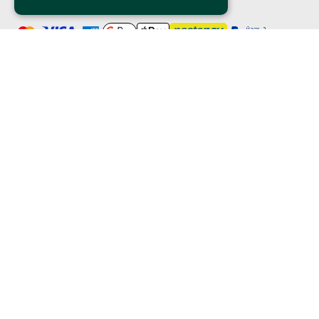
Clappit è un marchio di proprietà di:
Bemils Srl 
a Socio Unico
Via Fosse Ardeatine, 4 -20092 Cinisello Balsamo (MI)
PI 05589050961
Iscr. C.C.I.A.A. Milano R.E.A. 1833471
© 2010-2025 Bemils Srl - Tutti i diritti riservati
Credits: 