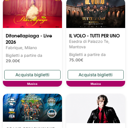
Ditonellapiaga - Live
IL VOLO - TUTTI PER UNO
2026
Esedra di Palazzo Te,
Mantova
Fabrique, Milano
Biglietti a partire da
Biglietti a partire da
75.00€
29.00€
Musica
Musica