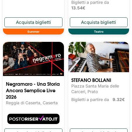
Biglietti a partire da
13.54€
Summer
Teatro
STEFANO BOLLANI
Negramaro - Una Storia
Piazza Santa Maria delle
Ancora Semplice Live
Carceri, Prato
2026
Biglietti a partire da
9.32€
Reggia di Caserta, Caserta