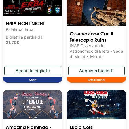
ERBA FIGHT NIGHT
PalaErba, Erba
Osservazione Con Il
Biglietti a partire da
Telescopio Ruths
21.70€
INAF Osservatorio
Astronomico di Brera - Sede
di Merate, Merate
Sport
Arte E Musei
Amazing Flamingo -
Lucio Corsi