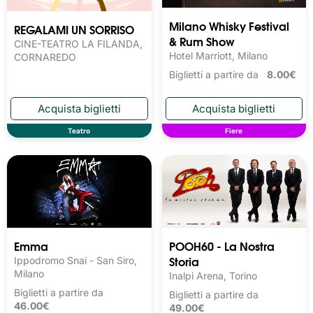
Milano Whisky Festival 
REGALAMI UN SORRISO
& Rum Show
CINE-TEATRO LA FILANDA,
Hotel Marriott, Milano
CORNAREDO
Biglietti a partire da
8.00€
Teatro
Fiere
Emma
POOH60 - La Nostra
Storia
Ippodromo Snai - San Siro,
Milano
Inalpi Arena, Torino
Biglietti a partire da
Biglietti a partire da
46.00€
49.00€