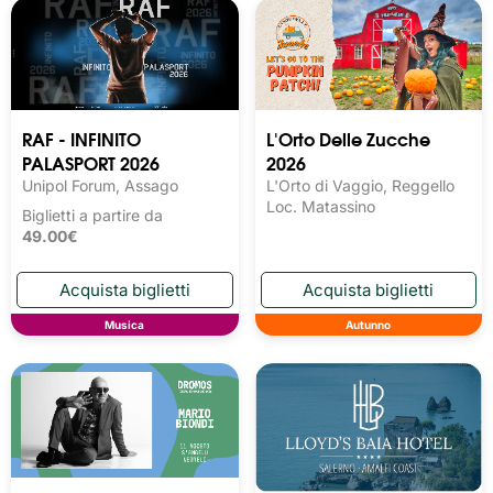
RAF - INFINITO
L'Orto Delle Zucche
PALASPORT 2026
2026
Unipol Forum, Assago
L'Orto di Vaggio, Reggello
Loc. Matassino
Biglietti a partire da
49.00€
Musica
Autunno