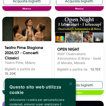
Musica
Musica
Teatro Pime Stagione
OPEN NIGHT
2026/27 - Concerti
INAF Osservatorio
Classici
Astronomico di Brera - Sede
Teatro Pime, Milano
di Merate, Merate
Biglietti a partire da
Biglietti a partire da
13.15€
15.20€
×
Questo sito web utilizza
cookie
Teatro
Altro
Utilizziamo i cookie per personalizzare
contenuti, annunci e per analizzare il