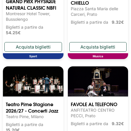
GRAND PRIX PHYSIQUE
CHIELLO
NATURAL CLASSIC NBFI
Piazza Santa Maria delle
Montresor Hotel Tower,
Carceri, Prato
Bussolengo
Biglietti a partire da
9.32€
Biglietti a partire da
54.25€
Sport
Musica
Teatro Pime Stagione
FAVOLE AL TELEFONO
2026/27 - Concerti Jazz
ANFITEATRO CENTRO
PECCI, Prato
Teatro Pime, Milano
Biglietti a partire da
9.32€
Biglietti a partire da
15.20€