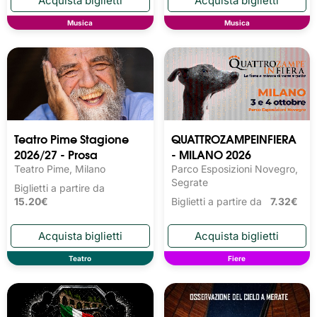
Musica
Musica
Teatro Pime Stagione
QUATTROZAMPEINFIERA
2026/27 - Prosa
- MILANO 2026
Teatro Pime, Milano
Parco Esposizioni Novegro,
Segrate
Biglietti a partire da
15.20€
Biglietti a partire da
7.32€
Teatro
Fiere