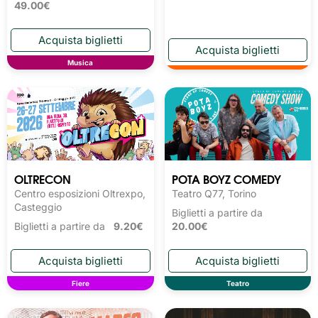
49.00€
Musica
OLTRECON
POTA BOYZ COMEDY
Centro esposizioni Oltrexpo,
Teatro Q77, Torino
Casteggio
Biglietti a partire da
Biglietti a partire da
9.20€
20.00€
Fiere
Teatro