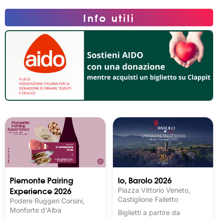
Info utili
Piemonte Pairing
Io, Barolo 2026
Experience 2026
Piazza Vittorio Veneto,
Castiglione Falletto
Podere Ruggeri Corsini,
Monforte d'Alba
Biglietti a partire da