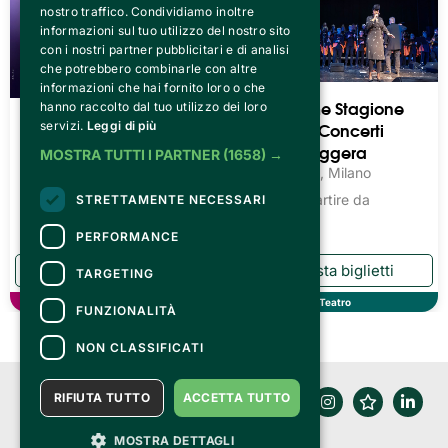
nostro traffico. Condividiamo inoltre
informazioni sul tuo utilizzo del nostro sito
con i nostri partner pubblicitari e di analisi
che potrebbero combinarle con altre
informazioni che hai fornito loro o che
Teatro Pime Stagione
hanno raccolto dal tuo utilizzo dei loro
Fiorella Canta Fabrizio E
2026/27 - Concerti
servizi.
Leggi di più
Ivano: Anime Salve
Musica Leggera
MOSTRA TUTTI I PARTNER
(1658) →
Reggia di Caserta, Caserta
Teatro Pime, Milano
Biglietti a partire da
STRETTAMENTE NECESSARI
15.20€
PERFORMANCE
TARGETING
Musica
Teatro
FUNZIONALITÀ
NON CLASSIFICATI
RIFIUTA TUTTO
ACCETTA TUTTO
MOSTRA DETTAGLI