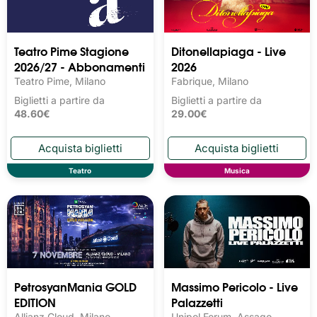
Teatro Pime Stagione
Ditonellapiaga - Live
2026/27 - Abbonamenti
2026
Teatro Pime, Milano
Fabrique, Milano
Biglietti a partire da
Biglietti a partire da
48.60€
29.00€
Teatro
Musica
PetrosyanMania GOLD
Massimo Pericolo - Live
EDITION
Palazzetti
Allianz Cloud, Milano
Unipol Forum, Assago