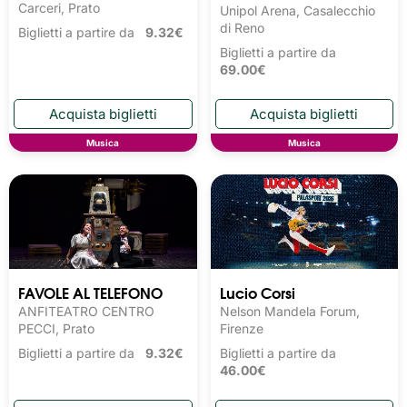
Carceri, Prato
Unipol Arena, Casalecchio
di Reno
Biglietti a partire da
9.32€
Biglietti a partire da
69.00€
Musica
Musica
FAVOLE AL TELEFONO
Lucio Corsi
ANFITEATRO CENTRO
Nelson Mandela Forum,
PECCI, Prato
Firenze
Biglietti a partire da
9.32€
Biglietti a partire da
46.00€