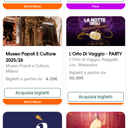
Arte E Musei
Fiere
Museo Popoli E Culture
L'Orto Di Vaggio - PARTY
2025/26
L'Orto di Vaggio, Reggello
Loc. Matassino
Museo Popoli e Culture,
Milano
Biglietti a partire da
30.00€
Biglietti a partire da
4.20€
Arte E Musei