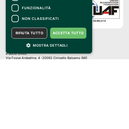
FUNZIONALITÀ
NON CLASSIFICATI
RIFIUTA TUTTO
ACCETTA TUTTO
Clappit è un marchio di proprietà di:
MOSTRA DETTAGLI
Bemils Srl 
a Socio Unico
Via Fosse Ardeatine, 4 -20092 Cinisello Balsamo (MI)
PI 05589050961
Iscr. C.C.I.A.A. Milano R.E.A. 1833471
© 2010-2025 Bemils Srl - Tutti i diritti riservati
Credits: 
Clappit è basato sulla piattaforma di biglietteria Belive 6.2, certificata
dall’Agenzia delle Entrate con protocollo n. 2025/445474 del 6 novembre
2025.
Su Clappit i tuoi acquisti ed i tuoi dati
sono sicuri e protetti da un certificato SSL
con crittografia a 128 bit.