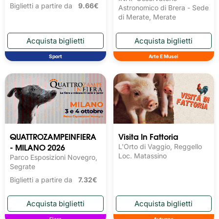
Biglietti a partire da
9.66€
Astronomico di Brera - Sede
di Merate, Merate
Sport
Arte E Musei
QUATTROZAMPEINFIERA
Visita In Fattoria
- MILANO 2026
L'Orto di Vaggio, Reggello
Loc. Matassino
Parco Esposizioni Novegro,
Segrate
Biglietti a partire da
7.32€