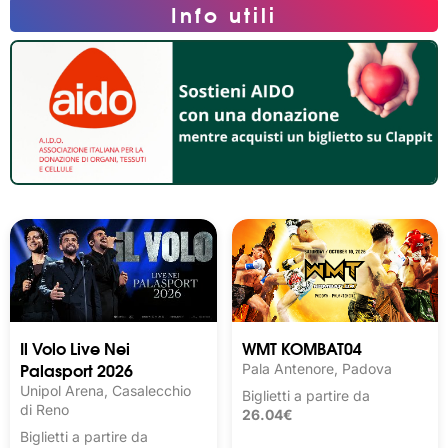
Info utili
Il Volo Live Nei
WMT KOMBAT04
Palasport 2026
Pala Antenore, Padova
Unipol Arena, Casalecchio
Biglietti a partire da
di Reno
26.04€
Biglietti a partire da