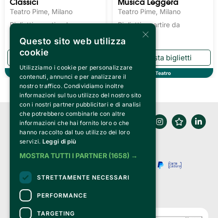
Classici
Musica Leggera
Teatro Pime, Milano
Teatro Pime, Milano
Biglietti a partire da
Biglietti a partire da
×
15.20€
15.20€
Questo sito web utilizza
cookie
Utilizziamo i cookie per personalizzare
Teatro
Teatro
contenuti, annunci e per analizzare il
nostro traffico. Condividiamo inoltre
informazioni sul tuo utilizzo del nostro sito
con i nostri partner pubblicitari e di analisi
che potrebbero combinarle con altre
informazioni che hai fornito loro o che
hanno raccolto dal tuo utilizzo dei loro
servizi.
Leggi di più
MOSTRA TUTTI I PARTNER
(1658) →
STRETTAMENTE NECESSARI
PERFORMANCE
TARGETING