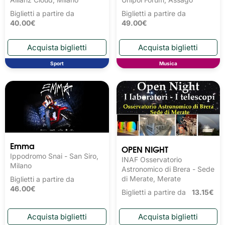
Biglietti a partire da
Biglietti a partire da
40.00€
49.00€
Sport
Musica
Emma
OPEN NIGHT
Ippodromo Snai - San Siro,
INAF Osservatorio
Milano
Astronomico di Brera - Sede
di Merate, Merate
Biglietti a partire da
46.00€
Biglietti a partire da
13.15€