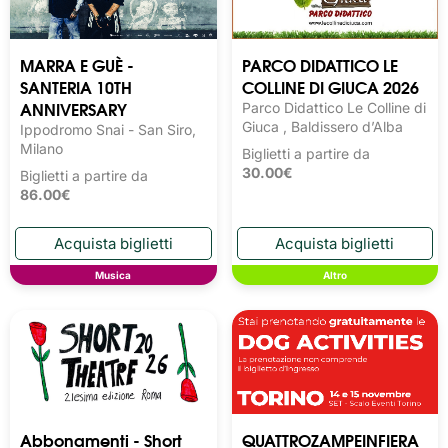
MARRA E GUÈ -
PARCO DIDATTICO LE
SANTERIA 10TH
COLLINE DI GIUCA 2026
ANNIVERSARY
Parco Didattico Le Colline di
Giuca , Baldissero d’Alba
Ippodromo Snai - San Siro,
Milano
Biglietti a partire da
30.00€
Biglietti a partire da
86.00€
Musica
Altro
Abbonamenti - Short
QUATTROZAMPEINFIERA