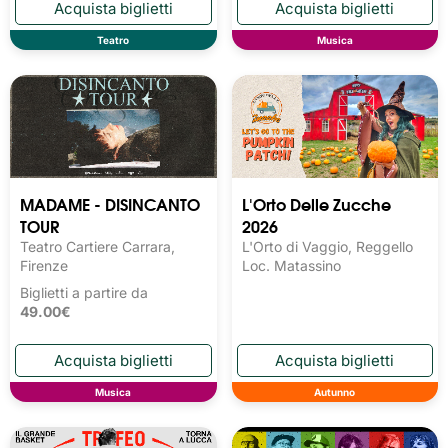
Teatro
Musica
MADAME - DISINCANTO
L'Orto Delle Zucche
TOUR
2026
Teatro Cartiere Carrara,
L'Orto di Vaggio, Reggello
Firenze
Loc. Matassino
Biglietti a partire da
49.00€
Musica
Autunno