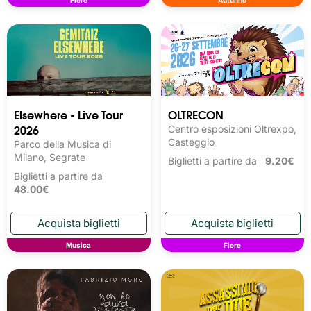
Fiere
Autunno
Elsewhere - Live Tour
OLTRECON
2026
Centro esposizioni Oltrexpo,
Casteggio
Parco della Musica di
Milano, Segrate
Biglietti a partire da
9.20€
Biglietti a partire da
48.00€
Musica
Fiere