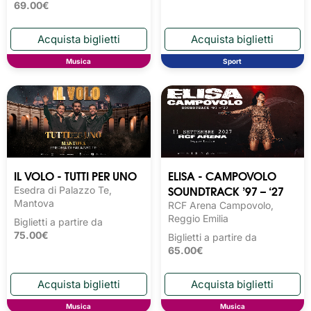
69.00€
Musica
Sport
IL VOLO - TUTTI PER UNO
ELISA - CAMPOVOLO
SOUNDTRACK ’97 – ‘27
Esedra di Palazzo Te,
Mantova
RCF Arena Campovolo,
Reggio Emilia
Biglietti a partire da
75.00€
Biglietti a partire da
65.00€
Musica
Musica