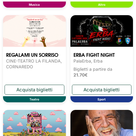
Musica
Altro
REGALAMI UN SORRISO
ERBA FIGHT NIGHT
CINE-TEATRO LA FILANDA,
PalaErba, Erba
CORNAREDO
Biglietti a partire da
21.70€
Teatro
Sport