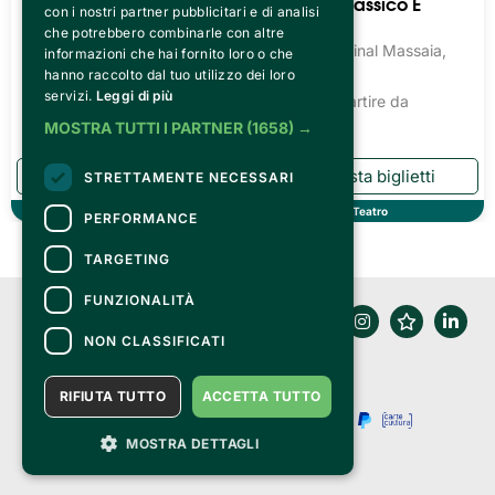
Teatro Prosa Dialettale
Balletto Classico E
con i nostri partner pubblicitari e di analisi
Moderno
Teatro Cardinal Massaia,
che potrebbero combinarle con altre
Torino
Teatro Cardinal Massaia,
informazioni che hai fornito loro o che
Torino
hanno raccolto dal tuo utilizzo dei loro
Biglietti a partire da
servizi.
Leggi di più
13.54€
Biglietti a partire da
13.54€
MOSTRA TUTTI I PARTNER
(1658) →
STRETTAMENTE NECESSARI
Teatro
Teatro
PERFORMANCE
TARGETING
FUNZIONALITÀ
NON CLASSIFICATI
RIFIUTA TUTTO
ACCETTA TUTTO
MOSTRA DETTAGLI