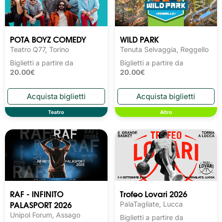
POTA BOYZ COMEDY
WILD PARK
Teatro Q77, Torino
Tenuta Selvaggia, Reggello
Biglietti a partire da
Biglietti a partire da
20.00€
20.00€
Teatro
Altro
RAF - INFINITO
Trofeo Lovari 2026
PALASPORT 2026
PalaTagliate, Lucca
Unipol Forum, Assago
Biglietti a partire da