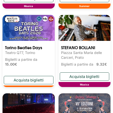
Musica
Summer
Torino Beatles Days
STEFANO BOLLANI
Teatro Q77, Torino
Piazza Santa Maria delle
Carceri, Prato
Biglietti a partire da
15.00€
Biglietti a partire da
9.32€
Musica