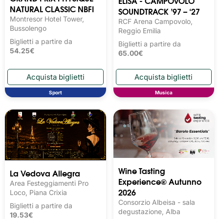
ELISA - CAMPOVOLO
NATURAL CLASSIC NBFI
SOUNDTRACK ’97 – ‘27
Montresor Hotel Tower,
RCF Arena Campovolo,
Bussolengo
Reggio Emilia
Biglietti a partire da
Biglietti a partire da
54.25€
65.00€
Sport
Musica
Wine Tasting 
La Vedova Allegra
Experience® Autunno
Area Festeggiamenti Pro
2026
Loco, Piana Crixia
Consorzio Albeisa - sala
Biglietti a partire da
degustazione, Alba
19.53€