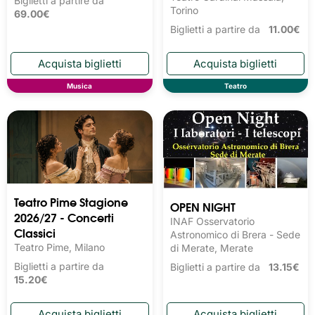
Biglietti a partire da
Torino
69.00€
Biglietti a partire da
11.00€
Musica
Teatro
Teatro Pime Stagione
OPEN NIGHT
2026/27 - Concerti
INAF Osservatorio
Classici
Astronomico di Brera - Sede
Teatro Pime, Milano
di Merate, Merate
Biglietti a partire da
Biglietti a partire da
13.15€
15.20€