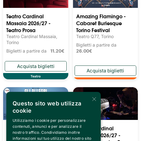
Teatro Cardinal
Amazing Flamingo -
Massaia 2026/27 -
Cabaret Burlesque
Teatro Prosa
Torino Festival
Teatro Cardinal Massaia,
Teatro Q77, Torino
Torino
Biglietti a partire da
Biglietti a partire da
11.20€
26.00€
Teatro
×
Questo sito web utilizza
cookie
Utilizziamo i cookie per personalizzare
Teatro Cardinal
Teatro Cardinal
contenuti, annunci e per analizzare il
nostro traffico. Condividiamo inoltre
Massaia 2026/27 -
Massaia 2026/27 -
informazioni sul tuo utilizzo del nostro sito