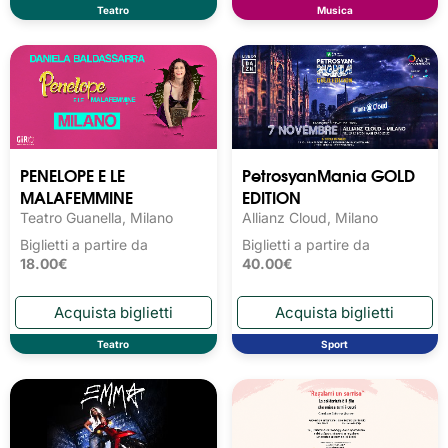
Teatro
Musica
PENELOPE E LE
PetrosyanMania GOLD
MALAFEMMINE
EDITION
Teatro Guanella, Milano
Allianz Cloud, Milano
Biglietti a partire da
Biglietti a partire da
18.00€
40.00€
Teatro
Sport