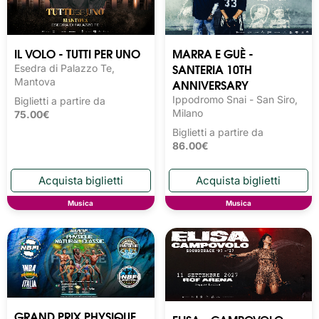
IL VOLO - TUTTI PER UNO
MARRA E GUÈ -
SANTERIA 10TH
Esedra di Palazzo Te,
Mantova
ANNIVERSARY
Ippodromo Snai - San Siro,
Biglietti a partire da
Milano
75.00€
Biglietti a partire da
86.00€
Musica
Musica
GRAND PRIX PHYSIQUE