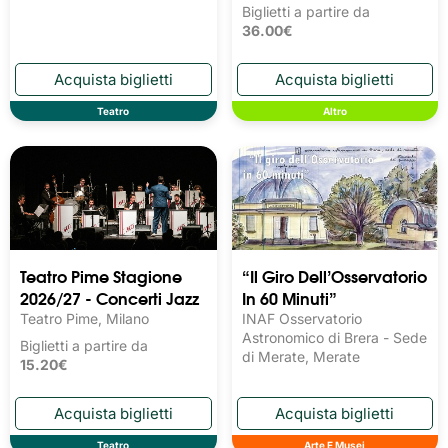
Biglietti a partire da
36.00€
Teatro
Altro
Teatro Pime Stagione
“Il Giro Dell’Osservatorio
2026/27 - Concerti Jazz
In 60 Minuti”
Teatro Pime, Milano
INAF Osservatorio
Astronomico di Brera - Sede
Biglietti a partire da
di Merate, Merate
15.20€
Teatro
Arte E Musei