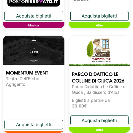
Musica
Altro
MOMENTUM EVENT
PARCO DIDATTICO LE
Teatro Dell'Efebo ,
COLLINE DI GIUCA 2026
Agrigento
Parco Didattico Le Colline di
Giuca , Baldissero d’Alba
Biglietti a partire da
30.00€
Altro