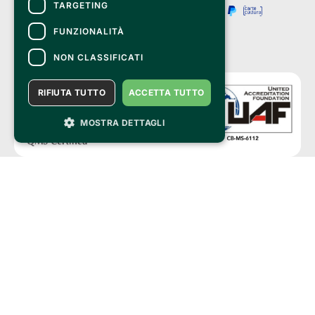
TARGETING
FUNZIONALITÀ
NON CLASSIFICATI
RIFIUTA TUTTO
ACCETTA TUTTO
MOSTRA DETTAGLI
Clappit è un marchio di proprietà di:
Bemils Srl 
a Socio Unico
Via Fosse Ardeatine, 4 -20092 Cinisello Balsamo (MI)
PI 05589050961
Iscr. C.C.I.A.A. Milano R.E.A. 1833471
© 2010-2025 Bemils Srl - Tutti i diritti riservati
Credits: 
Clappit è basato sulla piattaforma di biglietteria Belive 6.2, certificata