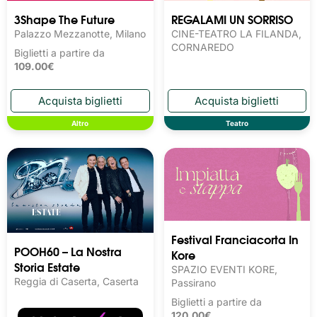
3Shape The Future
REGALAMI UN SORRISO
Palazzo Mezzanotte, Milano
CINE-TEATRO LA FILANDA,
CORNAREDO
Biglietti a partire da
109.00€
Altro
Teatro
Festival Franciacorta In
POOH60 – La Nostra
Kore
Storia Estate
SPAZIO EVENTI KORE,
Reggia di Caserta, Caserta
Passirano
Biglietti a partire da
120.00€