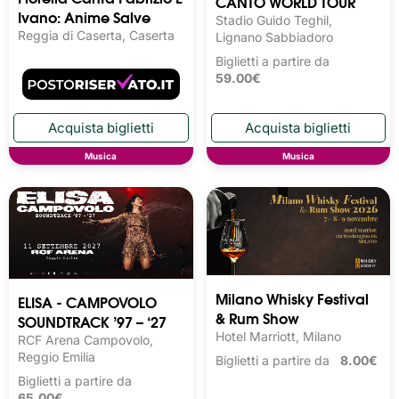
CANTO WORLD TOUR
Ivano: Anime Salve
Stadio Guido Teghil,
Reggia di Caserta, Caserta
Lignano Sabbiadoro
Biglietti a partire da
59.00€
Musica
Musica
Milano Whisky Festival 
ELISA - CAMPOVOLO
& Rum Show
SOUNDTRACK ’97 – ‘27
Hotel Marriott, Milano
RCF Arena Campovolo,
Reggio Emilia
Biglietti a partire da
8.00€
Biglietti a partire da
65.00€