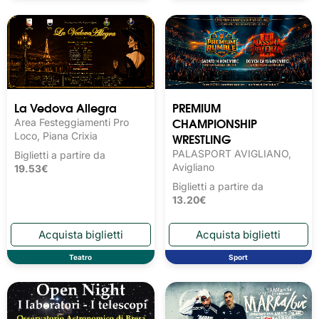
La Vedova Allegra
PREMIUM
CHAMPIONSHIP
Area Festeggiamenti Pro
Loco, Piana Crixia
WRESTLING
PALASPORT AVIGLIANO,
Biglietti a partire da
Avigliano
19.53€
Biglietti a partire da
13.20€
Teatro
Sport