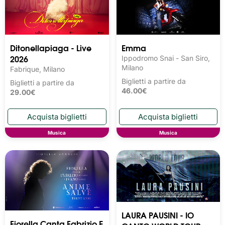
Ditonellapiaga - Live
Emma
2026
Ippodromo Snai - San Siro,
Milano
Fabrique, Milano
Biglietti a partire da
Biglietti a partire da
46.00€
29.00€
Musica
Musica
LAURA PAUSINI - IO
Fiorella Canta Fabrizio E