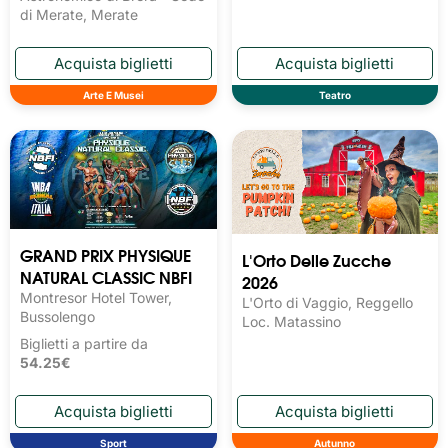
di Merate, Merate
Arte E Musei
Teatro
GRAND PRIX PHYSIQUE
L'Orto Delle Zucche
NATURAL CLASSIC NBFI
2026
Montresor Hotel Tower,
L'Orto di Vaggio, Reggello
Bussolengo
Loc. Matassino
Biglietti a partire da
54.25€
Sport
Autunno