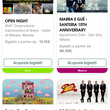
MARRA E GUÈ -
OPEN NIGHT
SANTERIA 10TH
INAF Osservatorio
ANNIVERSARY
Astronomico di Brera - Sede
Ippodromo Snai - San Siro,
di Merate, Merate
Milano
Biglietti a partire da
13.15€
Biglietti a partire da
86.00€
Altro
Musica