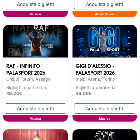
Musica
Arte E Musei
RAF - INFINITO
GIGI D'ALESSIO -
PALASPORT 2026
PALASPORT 2026
Unipol Forum, Assago
Inalpi Arena, Torino
Biglietti a partire da
Biglietti a partire da
49.00€
49.00€
Musica
Musica