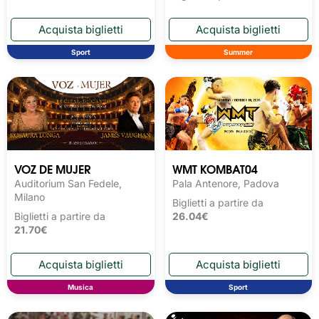
Sport
Summer
VOZ DE MUJER
WMT KOMBAT04
Auditorium San Fedele,
Pala Antenore, Padova
Milano
Biglietti a partire da
Biglietti a partire da
26.04€
21.70€
Musica
Sport