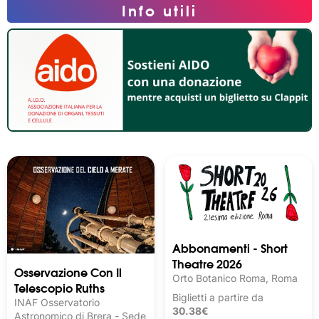
Info utili
Abbonamenti - Short
Theatre 2026
Osservazione Con Il
Orto Botanico Roma, Roma
Telescopio Ruths
Biglietti a partire da
INAF Osservatorio
30.38€
Astronomico di Brera - Sede