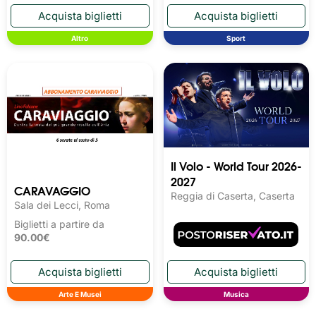
Altro
Sport
Il Volo - World Tour 2026-
2027
CARAVAGGIO
Reggia di Caserta, Caserta
Sala dei Lecci, Roma
Biglietti a partire da
90.00€
Arte E Musei
Musica