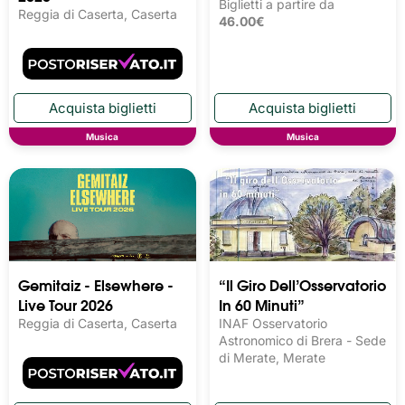
Biglietti a partire da
Reggia di Caserta, Caserta
46.00€
Musica
Musica
Gemitaiz - Elsewhere -
“Il Giro Dell’Osservatorio
Live Tour 2026
In 60 Minuti”
Reggia di Caserta, Caserta
INAF Osservatorio
Astronomico di Brera - Sede
di Merate, Merate