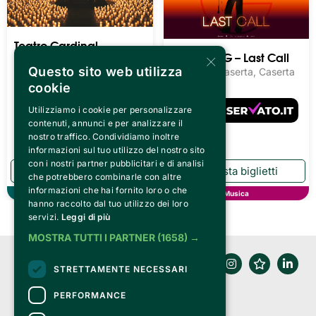
Teatro Cardinal
Giorgia – G – Last Call
×
Massaia 2026/27 -
Questo sito web utilizza
Reggia di Caserta, Caserta
Concerti
cookie
Teatro Cardinal Massaia,
Torino
Utilizziamo i cookie per personalizzare
Biglietti a partire da
contenuti, annunci e per analizzare il
12.69€
nostro traffico. Condividiamo inoltre
informazioni sul tuo utilizzo del nostro sito
con i nostri partner pubblicitari e di analisi
che potrebbero combinarle con altre
informazioni che hai fornito loro o che
Teatro
Musica
hanno raccolto dal tuo utilizzo dei loro
servizi.
Leggi di più
MOSTRA TUTTI I PARTNER
(1658) →
STRETTAMENTE NECESSARI
PERFORMANCE