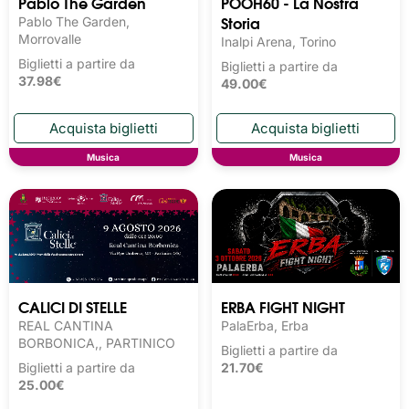
Pablo The Garden
POOH60 - La Nostra
Storia
Pablo The Garden,
Morrovalle
Inalpi Arena, Torino
Biglietti a partire da
Biglietti a partire da
37.98€
49.00€
Musica
Musica
CALICI DI STELLE
ERBA FIGHT NIGHT
REAL CANTINA
PalaErba, Erba
BORBONICA,, PARTINICO
Biglietti a partire da
Biglietti a partire da
21.70€
25.00€