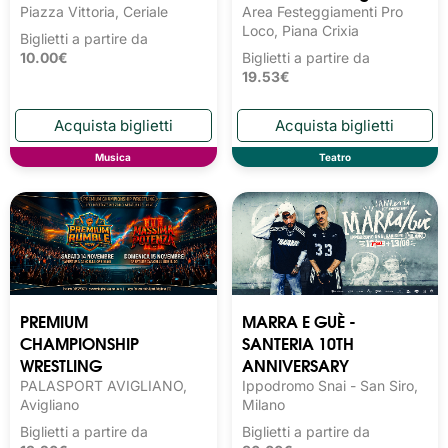
Piazza Vittoria, Ceriale
Area Festeggiamenti Pro
Loco, Piana Crixia
Biglietti a partire da
10.00€
Biglietti a partire da
19.53€
Musica
Teatro
PREMIUM
MARRA E GUÈ -
CHAMPIONSHIP
SANTERIA 10TH
WRESTLING
ANNIVERSARY
PALASPORT AVIGLIANO,
Ippodromo Snai - San Siro,
Avigliano
Milano
Biglietti a partire da
Biglietti a partire da