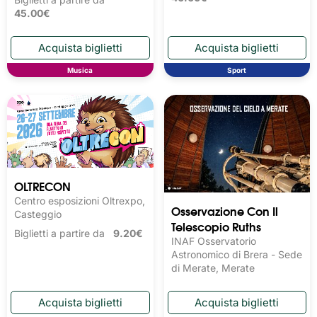
45.00€
Musica
Sport
OLTRECON
Centro esposizioni Oltrexpo,
Osservazione Con Il
Casteggio
Telescopio Ruths
Biglietti a partire da
9.20€
INAF Osservatorio
Astronomico di Brera - Sede
di Merate, Merate