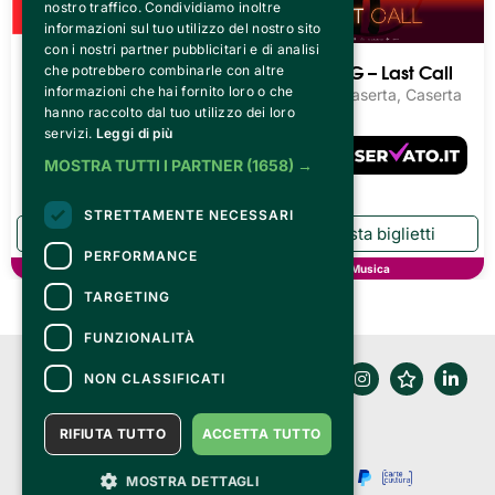
nostro traffico. Condividiamo inoltre
informazioni sul tuo utilizzo del nostro sito
con i nostri partner pubblicitari e di analisi
Luca Carboni - RIO ARI
Giorgia – G – Last Call
che potrebbero combinarle con altre
O LIVE
informazioni che hai fornito loro o che
Reggia di Caserta, Caserta
hanno raccolto dal tuo utilizzo dei loro
Reggia di Caserta, Caserta
servizi.
Leggi di più
MOSTRA TUTTI I PARTNER
(1658) →
STRETTAMENTE NECESSARI
PERFORMANCE
Musica
Musica
TARGETING
FUNZIONALITÀ
NON CLASSIFICATI
RIFIUTA TUTTO
ACCETTA TUTTO
MOSTRA DETTAGLI