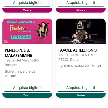
Musica
Musica
PENELOPE E LE
FAVOLE AL TELEFONO
MALAFEMMINE
ANFITEATRO CENTRO
PECCI, Prato
Teatro del Meloncello,
Bologna
Biglietti a partire da
9.32€
Biglietti a partire da
18.00€
Teatro
Teatro