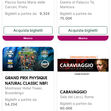
Piazza Santa Maria delle
Esedra di Palazzo Te,
Carceri, Prato
Mantova
Biglietti a partire da
9.32€
Biglietti a partire da
75.00€
Musica
Musica
GRAND PRIX PHYSIQUE
NATURAL CLASSIC NBFI
Montresor Hotel Tower,
CARAVAGGIO
Bussolengo
Sala dei Lecci, Roma
Biglietti a partire da
Biglietti a partire da
54.25€
90.00€