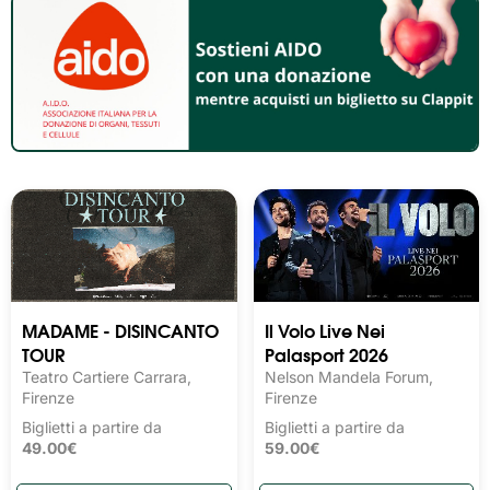
MADAME - DISINCANTO
Il Volo Live Nei
TOUR
Palasport 2026
Teatro Cartiere Carrara,
Nelson Mandela Forum,
Firenze
Firenze
Biglietti a partire da
Biglietti a partire da
49.00€
59.00€