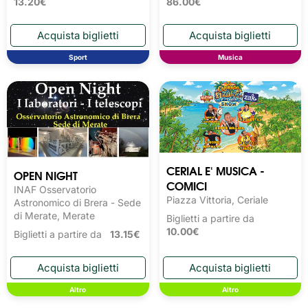
13.20€
86.00€
Sport
Musica
CERIAL E' MUSICA -
OPEN NIGHT
COMICI
INAF Osservatorio
Piazza Vittoria, Ceriale
Astronomico di Brera - Sede
di Merate, Merate
Biglietti a partire da
10.00€
Biglietti a partire da
13.15€
Altro
Altro