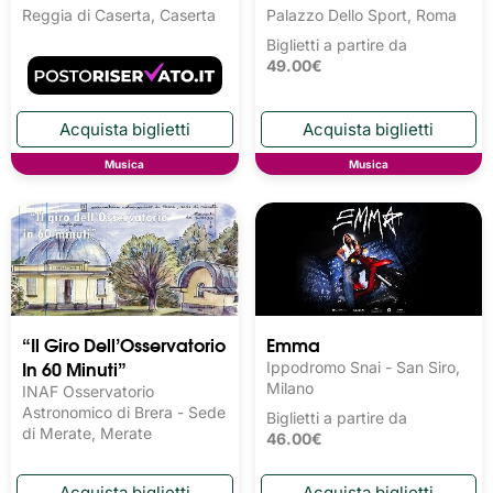
Reggia di Caserta, Caserta
Palazzo Dello Sport, Roma
Biglietti a partire da
49.00€
Musica
Musica
“Il Giro Dell’Osservatorio
Emma
In 60 Minuti”
Ippodromo Snai - San Siro,
Milano
INAF Osservatorio
Astronomico di Brera - Sede
Biglietti a partire da
di Merate, Merate
46.00€