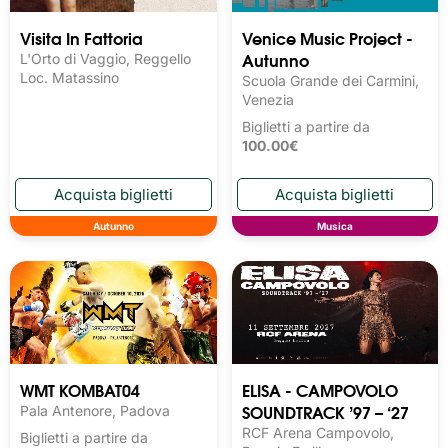
Visita In Fattoria
Venice Music Project -
Autunno
L'Orto di Vaggio, Reggello
Loc. Matassino
Scuola Grande dei Carmini,
Venezia
Biglietti a partire da
100.00€
Autunno
Musica
WMT KOMBAT04
ELISA - CAMPOVOLO
SOUNDTRACK ’97 – ‘27
Pala Antenore, Padova
RCF Arena Campovolo,
Biglietti a partire da