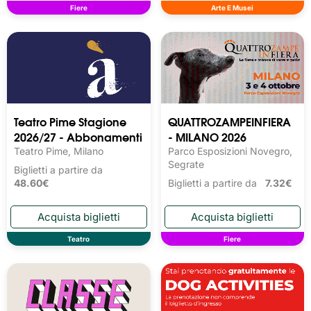
Fiere
Arte E Musei
Teatro Pime Stagione
QUATTROZAMPEINFIERA
2026/27 - Abbonamenti
- MILANO 2026
Teatro Pime, Milano
Parco Esposizioni Novegro,
Segrate
Biglietti a partire da
48.60€
Biglietti a partire da
7.32€
Teatro
Fiere