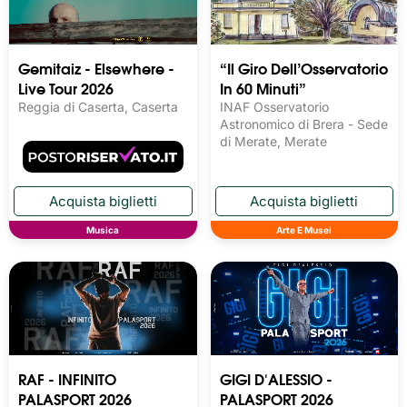
Gemitaiz - Elsewhere -
“Il Giro Dell’Osservatorio
Live Tour 2026
In 60 Minuti”
Reggia di Caserta, Caserta
INAF Osservatorio
Astronomico di Brera - Sede
di Merate, Merate
Musica
Arte E Musei
RAF - INFINITO
GIGI D'ALESSIO -
PALASPORT 2026
PALASPORT 2026