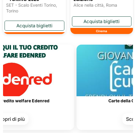
SET - Scalo Eventi Torino,
Alice nella città, Roma
Torino
Cinema
welfare Edenred
Carte della Cultura e d
più
Scopri di pi