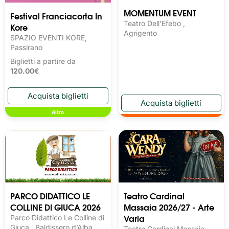
MOMENTUM EVENT
Festival Franciacorta In
Teatro Dell'Efebo ,
Kore
Agrigento
SPAZIO EVENTI KORE,
Passirano
Biglietti a partire da
120.00€
Altro
PARCO DIDATTICO LE
Teatro Cardinal
COLLINE DI GIUCA 2026
Massaia 2026/27 - Arte
Varia
Parco Didattico Le Colline di
Giuca , Baldissero d’Alba
Teatro Cardinal Massaia,