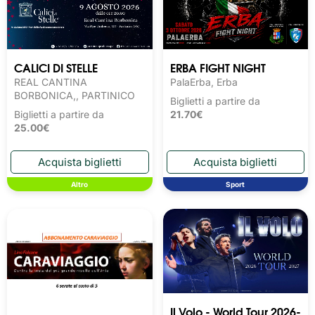
CALICI DI STELLE
ERBA FIGHT NIGHT
REAL CANTINA
PalaErba, Erba
BORBONICA,, PARTINICO
Biglietti a partire da
Biglietti a partire da
21.70€
25.00€
Altro
Sport
Il Volo - World Tour 2026-