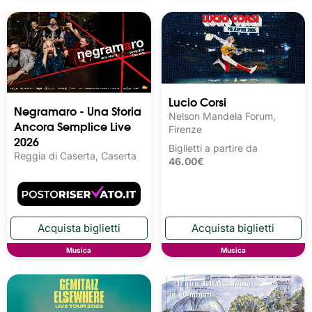
Lucio Corsi
Negramaro - Una Storia
Nelson Mandela Forum,
Ancora Semplice Live
Firenze
2026
Biglietti a partire da
Reggia di Caserta, Caserta
46.00€
Musica
Musica