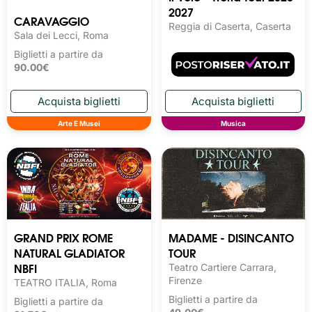
2027
CARAVAGGIO
Reggia di Caserta, Caserta
Sala dei Lecci, Roma
Biglietti a partire da
90.00€
Arte E Musei
Musica
GRAND PRIX ROME
MADAME - DISINCANTO
NATURAL GLADIATOR
TOUR
NBFI
Teatro Cartiere Carrara,
Firenze
TEATRO ITALIA, Roma
Biglietti a partire da
Biglietti a partire da