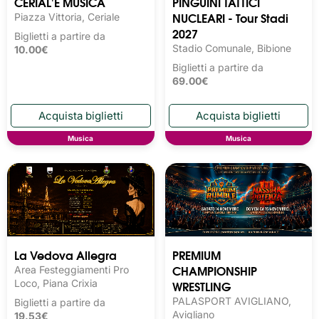
CERIAL'E MUSICA
PINGUINI TATTICI
NUCLEARI - Tour Stadi
Piazza Vittoria, Ceriale
2027
Biglietti a partire da
Stadio Comunale, Bibione
10.00€
Biglietti a partire da
69.00€
Musica
Musica
La Vedova Allegra
PREMIUM
CHAMPIONSHIP
Area Festeggiamenti Pro
Loco, Piana Crixia
WRESTLING
PALASPORT AVIGLIANO,
Biglietti a partire da
Avigliano
19.53€