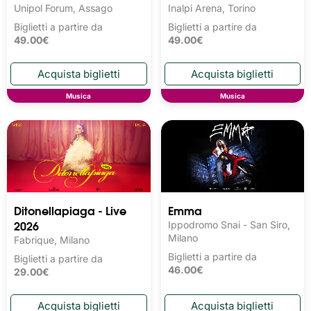
Unipol Forum, Assago
Inalpi Arena, Torino
Biglietti a partire da
Biglietti a partire da
49.00€
49.00€
Musica
Musica
Ditonellapiaga - Live
Emma
2026
Ippodromo Snai - San Siro,
Milano
Fabrique, Milano
Biglietti a partire da
Biglietti a partire da
46.00€
29.00€