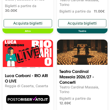
Torino
Biglietti a partire da
30.00€
Biglietti a partire da
11.00€
Altro
Teatro
Teatro Cardinal
Luca Carboni - RIO ARI
Massaia 2026/27 -
O LIVE
Concerti
Reggia di Caserta, Caserta
Teatro Cardinal Massaia,
Torino
Biglietti a partire da
12.69€