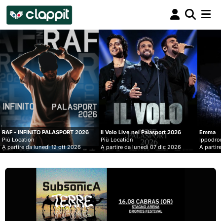
Clappit
biglietteria
ASPORT 2026
Il Volo Live nei Palasport 2026
Emma
Più Location
Ippodromo Snai - San Siro
 ott 2026
A partire da lunedì 07 dic 2026
A partire da mercoledì 09 set 