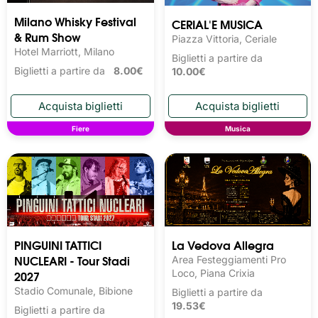
Milano Whisky Festival 
CERIAL'E MUSICA
& Rum Show
Piazza Vittoria, Ceriale
Hotel Marriott, Milano
Biglietti a partire da
Biglietti a partire da
8.00€
10.00€
Fiere
Musica
PINGUINI TATTICI
La Vedova Allegra
NUCLEARI - Tour Stadi
Area Festeggiamenti Pro
2027
Loco, Piana Crixia
Stadio Comunale, Bibione
Biglietti a partire da
19.53€
Biglietti a partire da