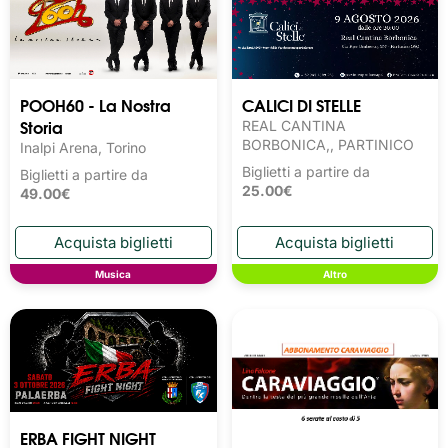
POOH60 - La Nostra
CALICI DI STELLE
Storia
REAL CANTINA
BORBONICA,, PARTINICO
Inalpi Arena, Torino
Biglietti a partire da
Biglietti a partire da
25.00€
49.00€
Musica
Altro
ERBA FIGHT NIGHT