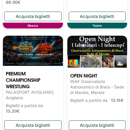
69.00€
Musica
Teatro
PREMIUM
OPEN NIGHT
CHAMPIONSHIP
INAF Osservatorio
WRESTLING
Astronomico di Brera - Sede
PALASPORT AVIGLIANO,
di Merate, Merate
Avigliano
Biglietti a partire da
13.15€
Biglietti a partire da
13.20€