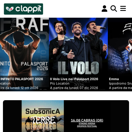
Clappit
biglietteria
 2026
Il Volo Live nei Palasport 2026
Emma
Più Location
Ippodromo Snai - San Siro
026
A partire da lunedì 07 dic 2026
A partire da mercoledì 09 set 2026