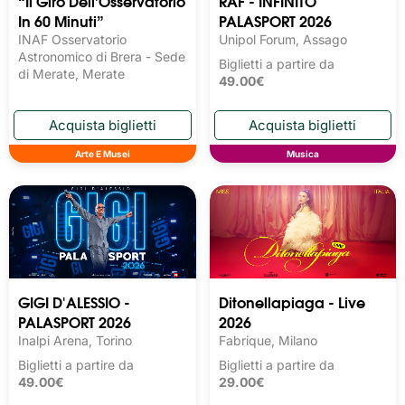
“Il Giro Dell’Osservatorio
RAF - INFINITO
In 60 Minuti”
PALASPORT 2026
INAF Osservatorio
Unipol Forum, Assago
Astronomico di Brera - Sede
Biglietti a partire da
di Merate, Merate
49.00€
Arte E Musei
Musica
GIGI D'ALESSIO -
Ditonellapiaga - Live
PALASPORT 2026
2026
Inalpi Arena, Torino
Fabrique, Milano
Biglietti a partire da
Biglietti a partire da
49.00€
29.00€