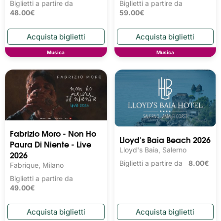
Biglietti a partire da
Biglietti a partire da
48.00€
59.00€
Musica
Musica
Fabrizio Moro - Non Ho
Lloyd's Baia Beach 2026
Paura Di Niente - Live
Lloyd's Baia, Salerno
2026
Biglietti a partire da
8.00€
Fabrique, Milano
Biglietti a partire da
49.00€