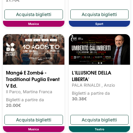
Musica
Sport
Mangé E Zombé -
L'ILLUSIONE DELLA
Traditional Puglia Event
LIBERTA'
V Ed.
PALA RINALDI , Anzio
Il Parco, Martina Franca
Biglietti a partire da
30.38€
Biglietti a partire da
20.00€
Musica
Teatro