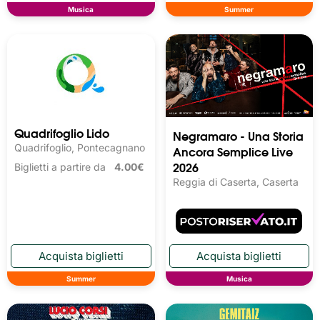
Musica
Summer
Quadrifoglio Lido
Negramaro - Una Storia
Quadrifoglio, Pontecagnano
Ancora Semplice Live
2026
Biglietti a partire da
4.00€
Reggia di Caserta, Caserta
Summer
Musica