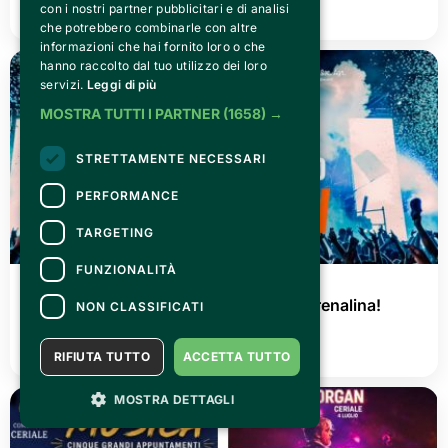
con i nostri partner pubblicitari e di analisi
LEGGI TUTTO
che potrebbero combinarle con altre
informazioni che hai fornito loro o che
hanno raccolto dal tuo utilizzo dei loro
servizi.
Leggi di più
MOSTRA TUTTI I PARTNER
(1658) →
STRETTAMENTE NECESSARI
PERFORMANCE
TARGETING
FUNZIONALITÀ
GIOVEDÌ 02 LUGLIO 2026
AGRISHOW 2026: tre giorni di pura adrenalina!
NON CLASSIFICATI
LEGGI TUTTO
RIFIUTA TUTTO
ACCETTA TUTTO
MOSTRA DETTAGLI