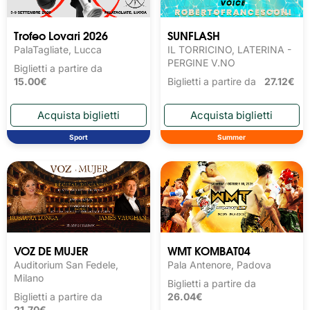
Trofeo Lovari 2026
SUNFLASH
PalaTagliate, Lucca
IL TORRICINO, LATERINA -
PERGINE V.NO
Biglietti a partire da
15.00€
Biglietti a partire da
27.12€
Sport
Summer
VOZ DE MUJER
WMT KOMBAT04
Auditorium San Fedele,
Pala Antenore, Padova
Milano
Biglietti a partire da
Biglietti a partire da
26.04€
21.70€