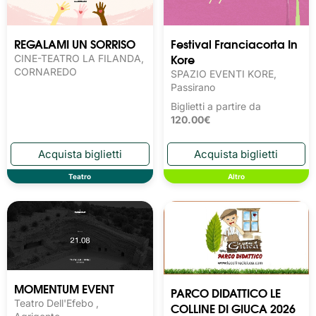
REGALAMI UN SORRISO
Festival Franciacorta In
Kore
CINE-TEATRO LA FILANDA,
CORNAREDO
SPAZIO EVENTI KORE,
Passirano
Biglietti a partire da
120.00€
Teatro
Altro
MOMENTUM EVENT
PARCO DIDATTICO LE
Teatro Dell'Efebo ,
COLLINE DI GIUCA 2026