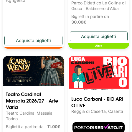
Agrigento
Parco Didattico Le Colline di
Giuca , Baldissero d’Alba
Biglietti a partire da
30.00€
Altro
Teatro Cardinal
Luca Carboni - RIO ARI
Massaia 2026/27 - Arte
O LIVE
Varia
Reggia di Caserta, Caserta
Teatro Cardinal Massaia,
Torino
Biglietti a partire da
11.00€