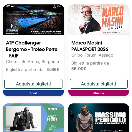
ATP Challenger
Marco Masini -
Bergamo - Trofeo Perrel
PALASPORT 2026
- FAIP
Unipol Forum, Assago
ChorusLife Arena, Bergamo
Biglietti a partire da
55.00€
Biglietti a partire da
9.66€
Sport
Musica