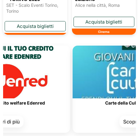
SET - Scalo Eventi Torino,
Alice nella città, Roma
Torino
Cinema
fare Edenred
Carte della Cultura e del
ù
Scopri di più