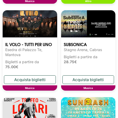
Musica
Altro
IL VOLO - TUTTI PER UNO
SUBSONICA
Esedra di Palazzo Te,
Stagno Arena, Cabras
Mantova
Biglietti a partire da
Biglietti a partire da
28.75€
75.00€
Musica
Musica