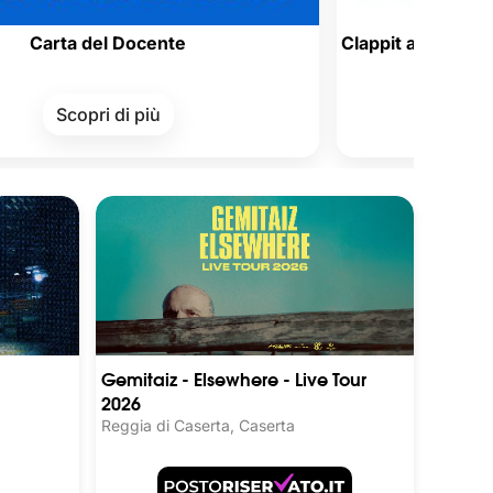
el Docente
Clappit accetta i Buoni Acqui
Welfare aziend
i di più
Scopri di pi
Gemitaiz - Elsewhere - Live Tour
2026
Reggia di Caserta, Caserta