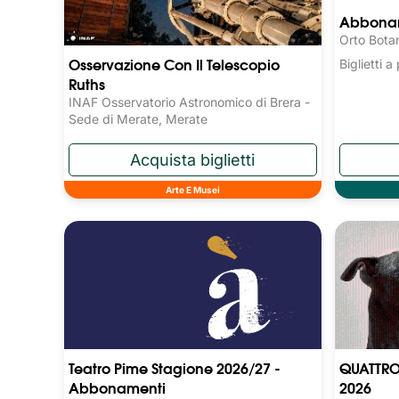
Abboname
Orto Bota
Osservazione Con Il Telescopio
Biglietti 
Ruths
INAF Osservatorio Astronomico di Brera -
Sede di Merate, Merate
Arte E Musei
Teatro Pime Stagione 2026/27 -
QUATTRO
Abbonamenti
2026