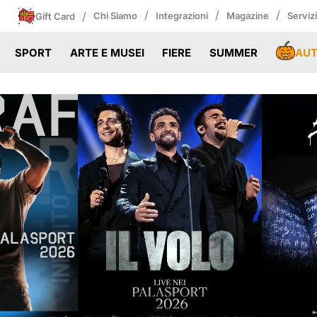
/
/
/
/
Chi Siamo
Integrazioni
Magazine
Serviz
Gift Card
AU
SPORT
ARTE E MUSEI
FIERE
SUMMER