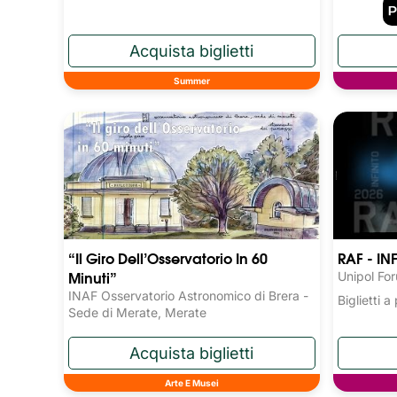
Summer
“Il Giro Dell’Osservatorio In 60
RAF - IN
Minuti”
Unipol Fo
INAF Osservatorio Astronomico di Brera -
Biglietti 
Sede di Merate, Merate
Arte E Musei