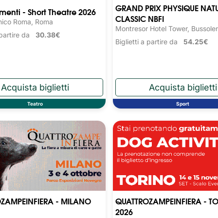
GRAND PRIX PHYSIQUE NAT
nti - Short Theatre 2026
CLASSIC NBFI
nico Roma, Roma
Montresor Hotel Tower, Bussole
a partire da
30.38€
Biglietti a partire da
54.25€
Teatro
Sport
ZAMPEINFIERA - MILANO
QUATTROZAMPEINFIERA - T
2026