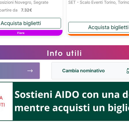
osizioni Novegro, Segrate
SET - Scalo Eventi Torino, Torin
a partire da
7.32€
Fiere
Info utili
Cambia nominativo