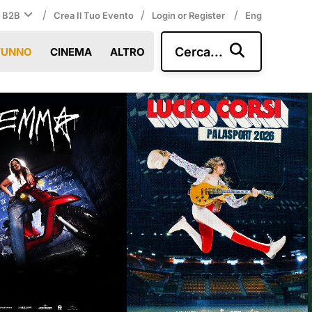
/
/
/
i B2B
Crea Il Tuo Evento
Login or Register
Eng
Cerca...
TUNNO
CINEMA
ALTRO