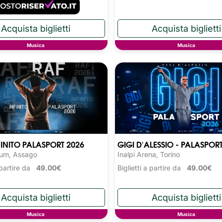
Musica
Musica
FINITO PALASPORT 2026
GIGI D'ALESSIO - PALASPOR
rum, Assago
Inalpi Arena, Torino
a partire da
49.00€
Biglietti a partire da
49.00€
Musica
Musica