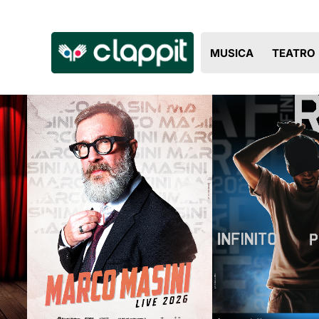
Clappit
MUSICA
TEATRO
biglietteria