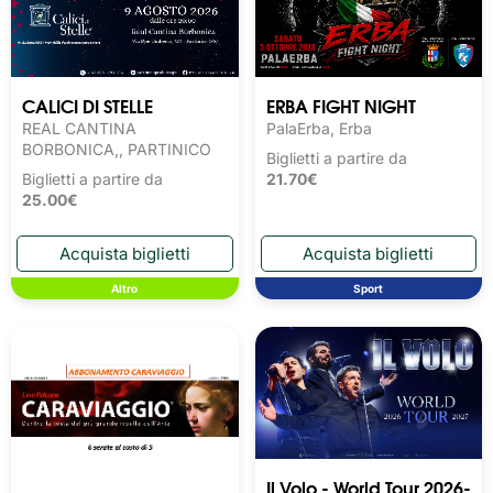
CALICI DI STELLE
ERBA FIGHT NIGHT
REAL CANTINA
PalaErba, Erba
BORBONICA,, PARTINICO
Biglietti a partire da
Biglietti a partire da
21.70€
25.00€
Altro
Sport
Il Volo - World Tour 2026-