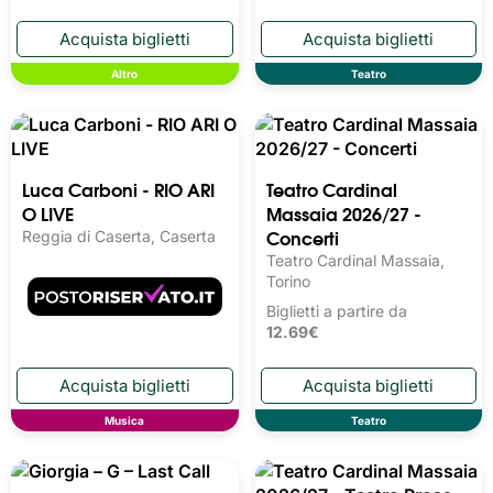
Torino
Biglietti a partire da
30.00€
Biglietti a partire da
11.00€
Altro
Teatro
Teatro Cardinal
Luca Carboni - RIO ARI
Massaia 2026/27 -
O LIVE
Concerti
Reggia di Caserta, Caserta
Teatro Cardinal Massaia,
Torino
Biglietti a partire da
12.69€