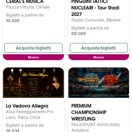
CERIAL'E MUSICA
PINGUINI TATTICI
NUCLEARI - Tour Stadi
Piazza Vittoria, Ceriale
2027
Biglietti a partire da
Stadio Comunale, Bibione
10.00€
Biglietti a partire da
69.00€
Musica
Musica
La Vedova Allegra
PREMIUM
CHAMPIONSHIP
Area Festeggiamenti Pro
Loco, Piana Crixia
WRESTLING
PALASPORT AVIGLIANO,
Biglietti a partire da
Avigliano
19.53€