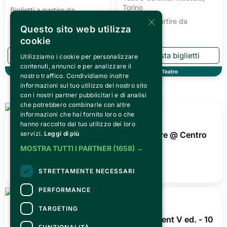
×
Questo sito web utilizza
cookie
Utilizziamo i cookie per personalizzare
Teatro Cardinal
Teatro Cardinal
contenuti, annunci e per analizzare il
Massaia 2026/27 -
Massaia 2026/27 -
nostro traffico. Condividiamo inoltre
Teatro Prosa Dialettale
Balletto Classico E
informazioni sul tuo utilizzo del nostro sito
Moderno
Teatro Cardinal Massaia,
con i nostri partner pubblicitari e di analisi
Torino
che potrebbero combinarle con altre
Teatro Cardinal Massaia,
informazioni che hai fornito loro o che
Torino
Biglietti a partire da
hanno raccolto dal tuo utilizzo dei loro
13.54€
Biglietti a partire da
servizi.
Leggi di più
13.54€
MOSTRA TUTTI I PARTNER
(1658) →
STRETTAMENTE NECESSARI
Teatro
Teatro
PERFORMANCE
MAGAZINE
TARGETING