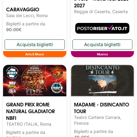
2027
CARAVAGGIO
Reggia di Caserta, Caserta
Sala dei Lecci, Roma
Biglietti a partire da
90.00€
Arte E Musei
Musica
GRAND PRIX ROME
MADAME - DISINCANTO
NATURAL GLADIATOR
TOUR
NBFI
Teatro Cartiere Carrara,
Firenze
TEATRO ITALIA, Roma
Biglietti a partire da
Biglietti a partire da