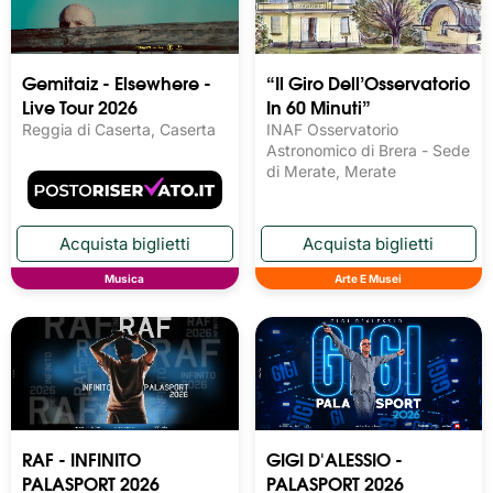
Gemitaiz - Elsewhere -
“Il Giro Dell’Osservatorio
Live Tour 2026
In 60 Minuti”
Reggia di Caserta, Caserta
INAF Osservatorio
Astronomico di Brera - Sede
di Merate, Merate
Musica
Arte E Musei
RAF - INFINITO
GIGI D'ALESSIO -
PALASPORT 2026
PALASPORT 2026