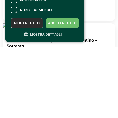
FUNZIONALITÀ
NON CLASSIFICATI
RIFIUTA TUTTO
ACCETTA TUTTO
MOSTRA DETTAGLI
VENERDÌ 31 LUGLIO 2026
OLTRECON ti aspetta il 26/27 settembre @ Centro
esposizioni Oltrexpo
LEGGI TUTTO