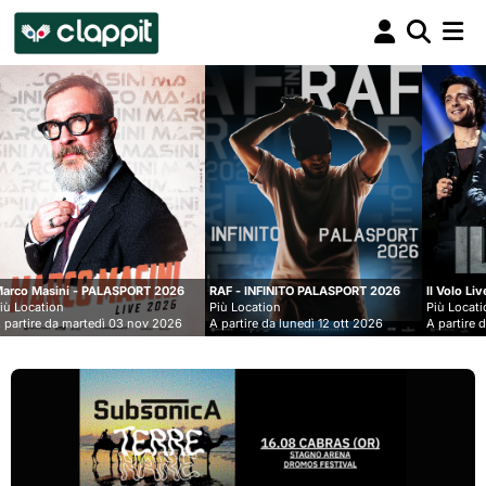
Clappit
biglietteria
SPORT 2026
RAF - INFINITO PALASPORT 2026
Il Volo Live nei Palasport 2026
Più Location
Più Location
3 nov 2026
A partire da lunedì 12 ott 2026
A partire da lunedì 07 dic 2026