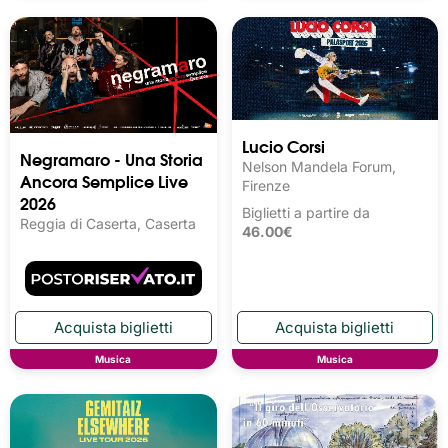
Lucio Corsi
Negramaro - Una Storia
Nelson Mandela Forum,
Ancora Semplice Live
Firenze
2026
Biglietti a partire da
Reggia di Caserta, Caserta
46.00€
Musica
Musica