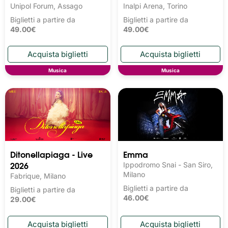
Unipol Forum, Assago
Inalpi Arena, Torino
Biglietti a partire da
Biglietti a partire da
49.00€
49.00€
Musica
Musica
Ditonellapiaga - Live
Emma
2026
Ippodromo Snai - San Siro,
Milano
Fabrique, Milano
Biglietti a partire da
Biglietti a partire da
46.00€
29.00€