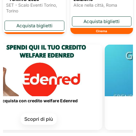
SET - Scalo Eventi Torino,
Alice nella città, Roma
Torino
Cinema
 con credito welfare Edenred
Carte de
Scopri di più