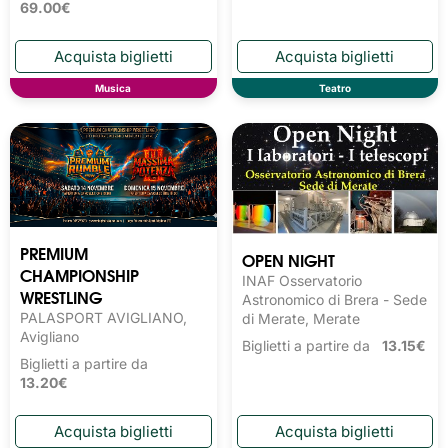
69.00€
Musica
Teatro
PREMIUM
OPEN NIGHT
CHAMPIONSHIP
INAF Osservatorio
WRESTLING
Astronomico di Brera - Sede
PALASPORT AVIGLIANO,
di Merate, Merate
Avigliano
Biglietti a partire da
13.15€
Biglietti a partire da
13.20€