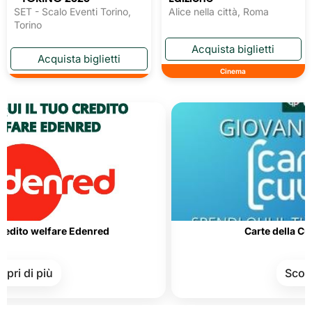
SET - Scalo Eventi Torino,
Alice nella città, Roma
Torino
Cinema
lfare Edenred
Carte della Cultura e del
ù
Scopri di più