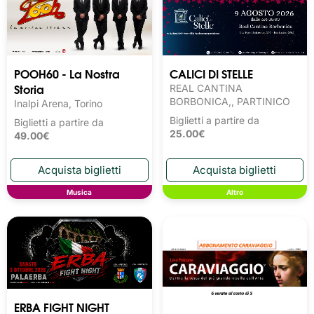
POOH60 - La Nostra
CALICI DI STELLE
Storia
REAL CANTINA
BORBONICA,, PARTINICO
Inalpi Arena, Torino
Biglietti a partire da
Biglietti a partire da
25.00€
49.00€
Musica
Altro
ERBA FIGHT NIGHT