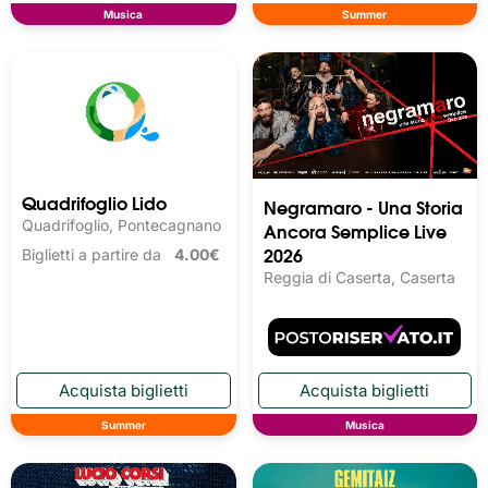
Musica
Summer
Quadrifoglio Lido
Negramaro - Una Storia
Quadrifoglio, Pontecagnano
Ancora Semplice Live
2026
Biglietti a partire da
4.00€
Reggia di Caserta, Caserta
Summer
Musica