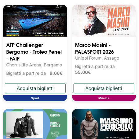
ATP Challenger
Marco Masini -
Bergamo - Trofeo Perrel
PALASPORT 2026
- FAIP
Unipol Forum, Assago
ChorusLife Arena, Bergamo
Biglietti a partire da
55.00€
Biglietti a partire da
9.66€
Sport
Musica