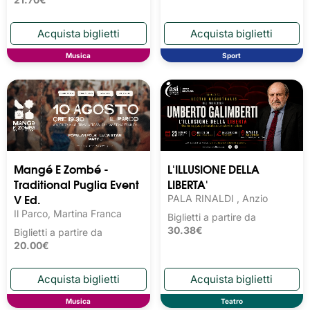
Musica
Sport
Mangé E Zombé -
L'ILLUSIONE DELLA
Traditional Puglia Event
LIBERTA'
V Ed.
PALA RINALDI , Anzio
Il Parco, Martina Franca
Biglietti a partire da
30.38€
Biglietti a partire da
20.00€
Musica
Teatro