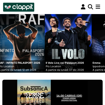
Clappit
biglietteria
T 2026
Il Volo Live nei Palasport 2026
Emma
Più Location
Ippodromo Snai - San Siro
2026
A partire da lunedì 07 dic 2026
A partire da mercoledì 09 set 2026