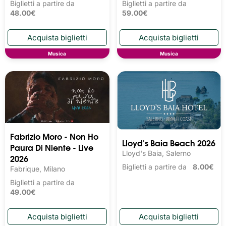
Biglietti a partire da
Biglietti a partire da
48.00€
59.00€
Musica
Musica
Fabrizio Moro - Non Ho
Lloyd's Baia Beach 2026
Paura Di Niente - Live
Lloyd's Baia, Salerno
2026
Biglietti a partire da
8.00€
Fabrique, Milano
Biglietti a partire da
49.00€