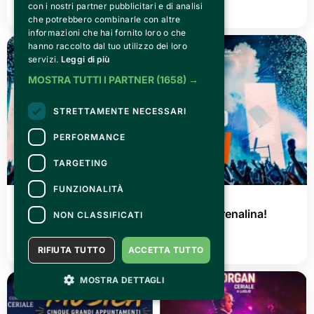
con i nostri partner pubblicitari e di analisi
LEGGI TUTTO
che potrebbero combinarle con altre
informazioni che hai fornito loro o che
hanno raccolto dal tuo utilizzo dei loro
servizi.
Leggi di più
MOSTRA TUTTI I PARTNER
(1658) →
STRETTAMENTE NECESSARI
PERFORMANCE
TARGETING
FUNZIONALITÀ
GIOVEDÌ 02 LUGLIO 2026
AGRISHOW 2026: tre giorni di pura adrenalina!
NON CLASSIFICATI
LEGGI TUTTO
RIFIUTA TUTTO
ACCETTA TUTTO
MOSTRA DETTAGLI