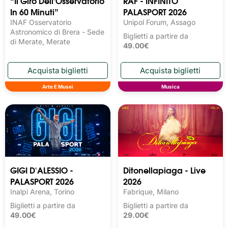
“Il Giro Dell’Osservatorio
RAF - INFINITO
In 60 Minuti”
PALASPORT 2026
INAF Osservatorio
Unipol Forum, Assago
Astronomico di Brera - Sede
Biglietti a partire da
di Merate, Merate
49.00€
Arte E Musei
Musica
GIGI D'ALESSIO -
Ditonellapiaga - Live
PALASPORT 2026
2026
Inalpi Arena, Torino
Fabrique, Milano
Biglietti a partire da
Biglietti a partire da
49.00€
29.00€