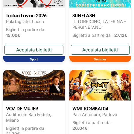
Trofeo Lovari 2026
SUNFLASH
PalaTagliate, Lucca
IL TORRICINO, LATERINA -
PERGINE V.NO
Biglietti a partire da
15.00€
Biglietti a partire da
27.12€
Sport
Summer
VOZ DE MUJER
WMT KOMBAT04
Auditorium San Fedele,
Pala Antenore, Padova
Milano
Biglietti a partire da
Biglietti a partire da
26.04€
21.70€