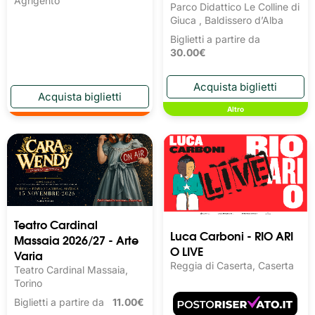
Agrigento
Parco Didattico Le Colline di
Giuca , Baldissero d’Alba
Biglietti a partire da
30.00€
Altro
Teatro Cardinal
Luca Carboni - RIO ARI
Massaia 2026/27 - Arte
O LIVE
Varia
Reggia di Caserta, Caserta
Teatro Cardinal Massaia,
Torino
Biglietti a partire da
11.00€