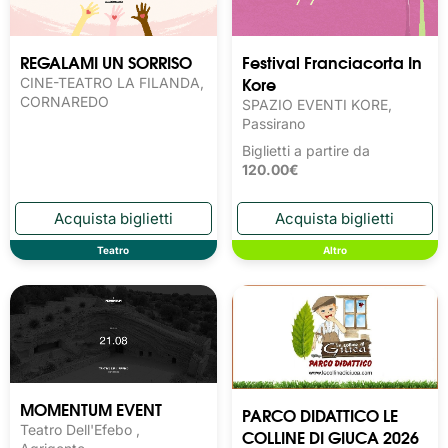
REGALAMI UN SORRISO
Festival Franciacorta In
Kore
CINE-TEATRO LA FILANDA,
CORNAREDO
SPAZIO EVENTI KORE,
Passirano
Biglietti a partire da
120.00€
Teatro
Altro
MOMENTUM EVENT
PARCO DIDATTICO LE
Teatro Dell'Efebo ,
COLLINE DI GIUCA 2026