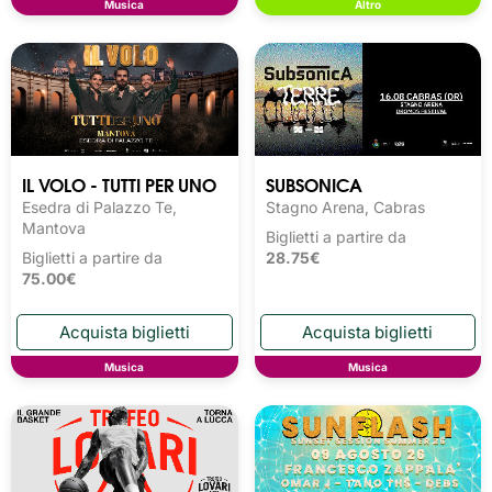
Musica
Altro
IL VOLO - TUTTI PER UNO
SUBSONICA
Esedra di Palazzo Te,
Stagno Arena, Cabras
Mantova
Biglietti a partire da
Biglietti a partire da
28.75€
75.00€
Musica
Musica