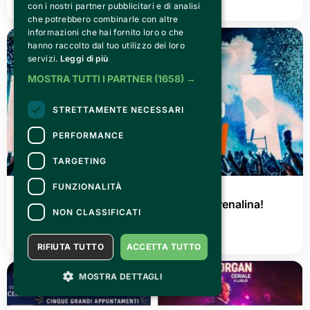
con i nostri partner pubblicitari e di analisi
che potrebbero combinarle con altre
informazioni che hai fornito loro o che
hanno raccolto dal tuo utilizzo dei loro
servizi.
Leggi di più
MOSTRA TUTTI I PARTNER
(1658) →
STRETTAMENTE NECESSARI
PERFORMANCE
TARGETING
FUNZIONALITÀ
GIOVEDÌ 02 LUGLIO 2026
AGRISHOW 2026: tre giorni di pura adrenalina!
NON CLASSIFICATI
LEGGI TUTTO
RIFIUTA TUTTO
ACCETTA TUTTO
MOSTRA DETTAGLI