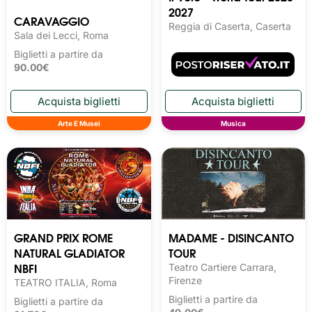
2027
CARAVAGGIO
Reggia di Caserta, Caserta
Sala dei Lecci, Roma
Biglietti a partire da
90.00€
Arte E Musei
Musica
GRAND PRIX ROME
MADAME - DISINCANTO
NATURAL GLADIATOR
TOUR
NBFI
Teatro Cartiere Carrara,
Firenze
TEATRO ITALIA, Roma
Biglietti a partire da
Biglietti a partire da