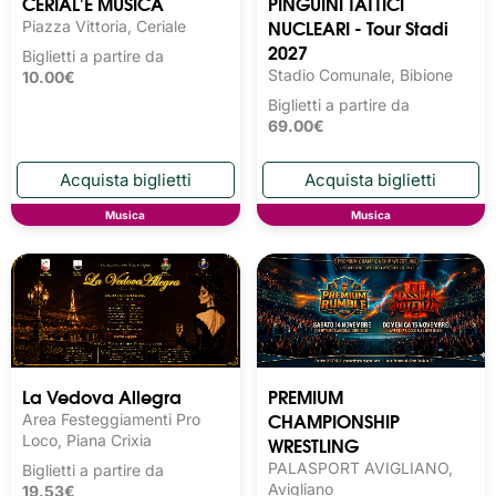
CERIAL'E MUSICA
PINGUINI TATTICI
NUCLEARI - Tour Stadi
Piazza Vittoria, Ceriale
2027
Biglietti a partire da
Stadio Comunale, Bibione
10.00€
Biglietti a partire da
69.00€
Musica
Musica
La Vedova Allegra
PREMIUM
CHAMPIONSHIP
Area Festeggiamenti Pro
Loco, Piana Crixia
WRESTLING
PALASPORT AVIGLIANO,
Biglietti a partire da
Avigliano
19.53€