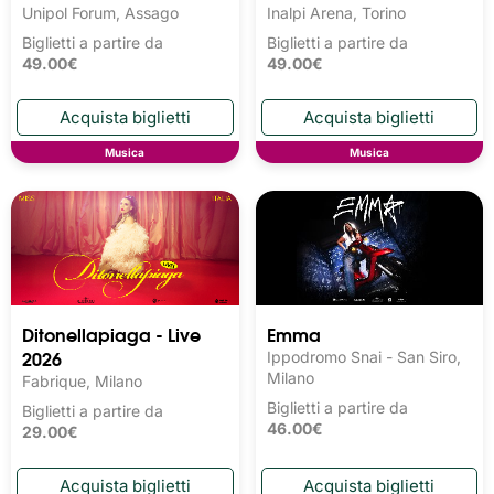
Unipol Forum, Assago
Inalpi Arena, Torino
Biglietti a partire da
Biglietti a partire da
49.00€
49.00€
Musica
Musica
Ditonellapiaga - Live
Emma
2026
Ippodromo Snai - San Siro,
Milano
Fabrique, Milano
Biglietti a partire da
Biglietti a partire da
46.00€
29.00€