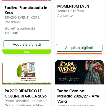
MOMENTUM EVENT
Festival Franciacorta In
Teatro Dell'Efebo ,
Kore
Agrigento
SPAZIO EVENTI KORE,
Passirano
Biglietti a partire da
120.00€
Altro
PARCO DIDATTICO LE
Teatro Cardinal
COLLINE DI GIUCA 2026
Massaia 2026/27 - Arte
Varia
Parco Didattico Le Colline di
Giuca , Baldissero d’Alba
Teatro Cardinal Massaia,