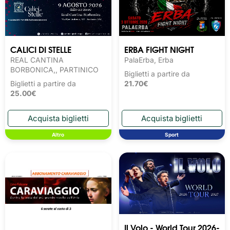
CALICI DI STELLE
ERBA FIGHT NIGHT
REAL CANTINA
PalaErba, Erba
BORBONICA,, PARTINICO
Biglietti a partire da
Biglietti a partire da
21.70€
25.00€
Altro
Sport
Il Volo - World Tour 2026-