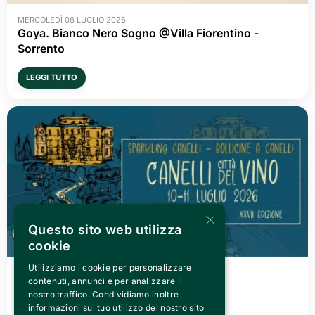
MERCOLEDÌ 08 LUGLIO 2026
Goya. Bianco Nero Sogno @Villa Fiorentino -
Sorrento
LEGGI TUTTO
×
Questo sito web utilizza
cookie
Utilizziamo i cookie per personalizzare
VENERDÌ 03 LUGLIO 2026
contenuti, annunci e per analizzare il
Canelli città del Vino 2026
nostro traffico. Condividiamo inoltre
informazioni sul tuo utilizzo del nostro sito
LEGGI TUTTO