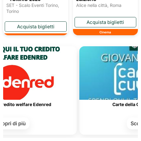
SET - Scalo Eventi Torino,
Alice nella città, Roma
Torino
Cinema
elfare Edenred
Carte della Cultura e d
più
Scopri di più