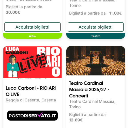
Torino
Biglietti a partire da
30.00€
Biglietti a partire da
11.00€
Altro
Teatro
Teatro Cardinal
Luca Carboni - RIO ARI
Massaia 2026/27 -
O LIVE
Concerti
Reggia di Caserta, Caserta
Teatro Cardinal Massaia,
Torino
Biglietti a partire da
12.69€