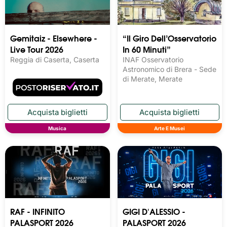
Gemitaiz - Elsewhere -
“Il Giro Dell’Osservatorio
Live Tour 2026
In 60 Minuti”
Reggia di Caserta, Caserta
INAF Osservatorio
Astronomico di Brera - Sede
di Merate, Merate
Musica
Arte E Musei
RAF - INFINITO
GIGI D'ALESSIO -
PALASPORT 2026
PALASPORT 2026