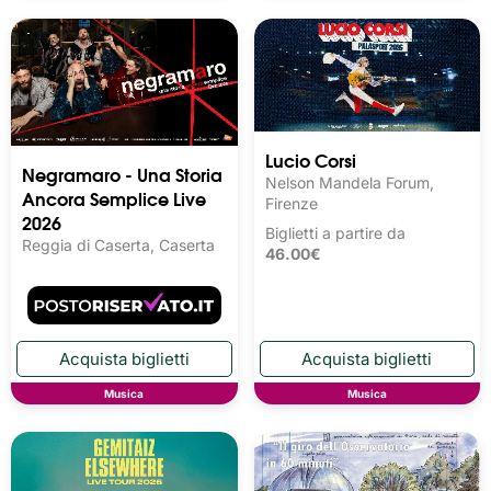
Lucio Corsi
Negramaro - Una Storia
Nelson Mandela Forum,
Ancora Semplice Live
Firenze
2026
Biglietti a partire da
Reggia di Caserta, Caserta
46.00€
Musica
Musica