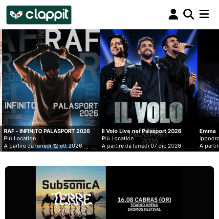
Clappit
biglietteria
SPORT 2026
Il Volo Live nei Palasport 2026
Emma
Più Location
Ippodromo Snai - San Siro
ott 2026
A partire da lunedì 07 dic 2026
A partire da mercoledì 09 set 2