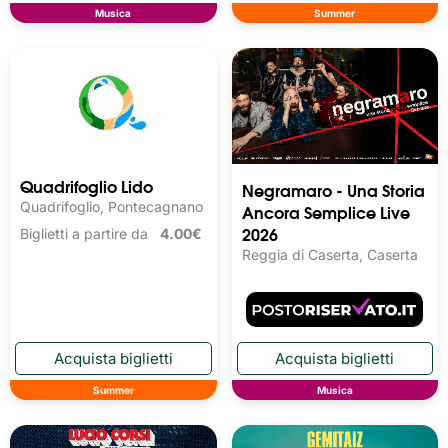
Musica
Summer
Quadrifoglio Lido
Negramaro - Una Storia
Quadrifoglio, Pontecagnano
Ancora Semplice Live
2026
Biglietti a partire da
4.00€
Reggia di Caserta, Caserta
Summer
Musica