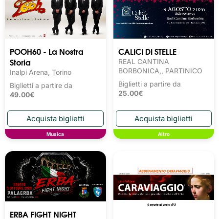
POOH60 - La Nostra
CALICI DI STELLE
Storia
REAL CANTINA
BORBONICA,, PARTINICO
Inalpi Arena, Torino
Biglietti a partire da
Biglietti a partire da
25.00€
49.00€
Musica
Altro
ERBA FIGHT NIGHT