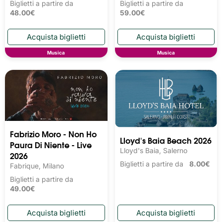
Biglietti a partire da
Biglietti a partire da
48.00€
59.00€
Musica
Musica
Fabrizio Moro - Non Ho
Lloyd's Baia Beach 2026
Paura Di Niente - Live
Lloyd's Baia, Salerno
2026
Biglietti a partire da
8.00€
Fabrique, Milano
Biglietti a partire da
49.00€