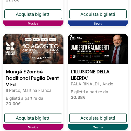
Musica
Sport
Mangé E Zombé -
L'ILLUSIONE DELLA
Traditional Puglia Event
LIBERTA'
V Ed.
PALA RINALDI , Anzio
Il Parco, Martina Franca
Biglietti a partire da
30.38€
Biglietti a partire da
20.00€
Musica
Teatro