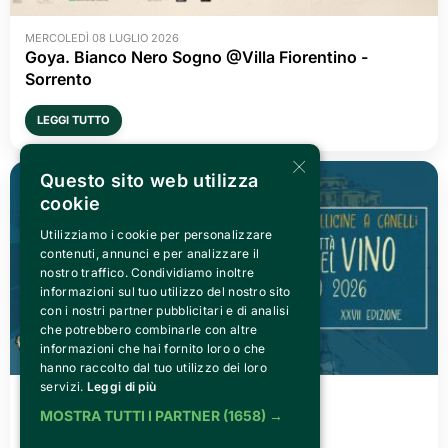
MERCOLEDÌ 08 LUGLIO 2026
Goya. Bianco Nero Sogno @Villa Fiorentino -
Sorrento
LEGGI TUTTO
×
Questo sito web utilizza
cookie
Utilizziamo i cookie per personalizzare
contenuti, annunci e per analizzare il
nostro traffico. Condividiamo inoltre
informazioni sul tuo utilizzo del nostro sito
con i nostri partner pubblicitari e di analisi
che potrebbero combinarle con altre
informazioni che hai fornito loro o che
hanno raccolto dal tuo utilizzo dei loro
servizi.
Leggi di più
VENERDÌ 03 LUGLIO 2026
Canelli città del Vino 2026
MOSTRA TUTTI I PARTNER
(1658) →