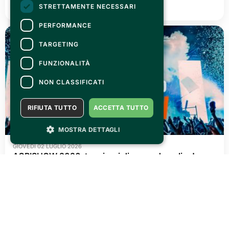
LEGGI TUTTO
STRETTAMENTE NECESSARI
PERFORMANCE
TARGETING
FUNZIONALITÀ
NON CLASSIFICATI
RIFIUTA TUTTO
ACCETTA TUTTO
MOSTRA DETTAGLI
GIOVEDÌ 02 LUGLIO 2026
AGRISHOW 2026: tre giorni di pura adrenalina!
LEGGI TUTTO