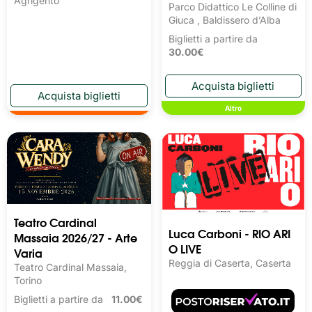
Agrigento
Parco Didattico Le Colline di
Giuca , Baldissero d’Alba
Biglietti a partire da
30.00€
Altro
Teatro Cardinal
Luca Carboni - RIO ARI
Massaia 2026/27 - Arte
O LIVE
Varia
Reggia di Caserta, Caserta
Teatro Cardinal Massaia,
Torino
Biglietti a partire da
11.00€