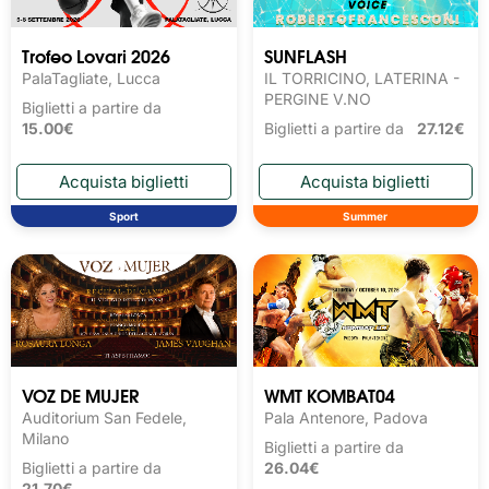
Trofeo Lovari 2026
SUNFLASH
PalaTagliate, Lucca
IL TORRICINO, LATERINA -
PERGINE V.NO
Biglietti a partire da
15.00€
Biglietti a partire da
27.12€
Sport
Summer
VOZ DE MUJER
WMT KOMBAT04
Auditorium San Fedele,
Pala Antenore, Padova
Milano
Biglietti a partire da
Biglietti a partire da
26.04€
21.70€