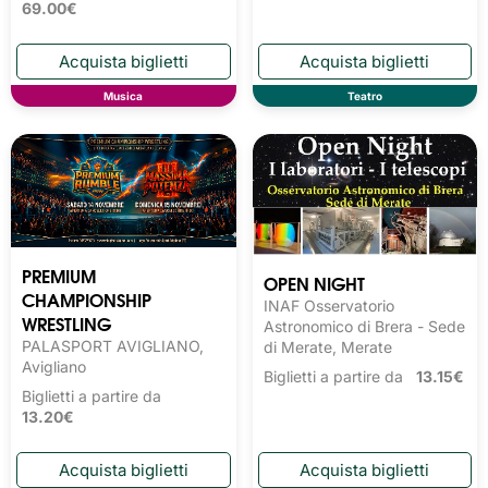
69.00€
Musica
Teatro
PREMIUM
OPEN NIGHT
CHAMPIONSHIP
INAF Osservatorio
WRESTLING
Astronomico di Brera - Sede
PALASPORT AVIGLIANO,
di Merate, Merate
Avigliano
Biglietti a partire da
13.15€
Biglietti a partire da
13.20€