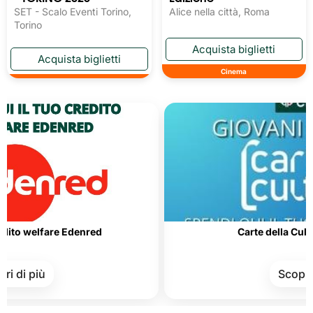
SET - Scalo Eventi Torino,
Alice nella città, Roma
Torino
Cinema
lfare Edenred
Carte della Cultura e del
ù
Scopri di più