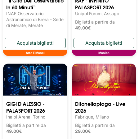
“Il Giro Dell’Osservatorio
RAF - INFINITO
In 60 Minuti”
PALASPORT 2026
INAF Osservatorio
Unipol Forum, Assago
Astronomico di Brera - Sede
Biglietti a partire da
di Merate, Merate
49.00€
Arte E Musei
Musica
GIGI D'ALESSIO -
Ditonellapiaga - Live
PALASPORT 2026
2026
Inalpi Arena, Torino
Fabrique, Milano
Biglietti a partire da
Biglietti a partire da
49.00€
29.00€