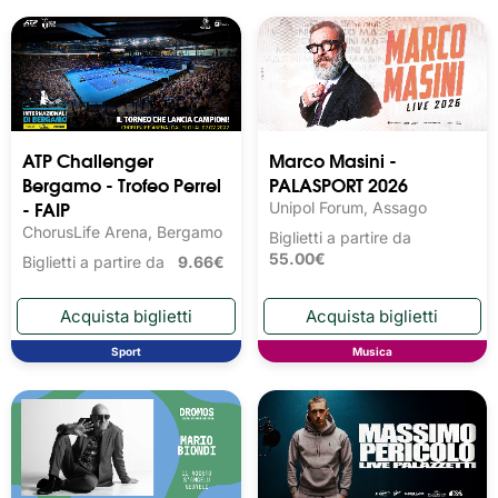
ATP Challenger
Marco Masini -
Bergamo - Trofeo Perrel
PALASPORT 2026
- FAIP
Unipol Forum, Assago
ChorusLife Arena, Bergamo
Biglietti a partire da
55.00€
Biglietti a partire da
9.66€
Sport
Musica