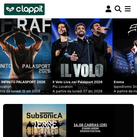
Clappit
biglietteria
T 2026
Il Volo Live nei Palasport 2026
Emma
Più Location
Ippodromo Snai - San Siro
026
A partire da lunedì 07 dic 2026
A partire da mercoledì 09 set 2026