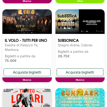
Musica
Altro
IL VOLO - TUTTI PER UNO
SUBSONICA
Esedra di Palazzo Te,
Stagno Arena, Cabras
Mantova
Biglietti a partire da
Biglietti a partire da
28.75€
75.00€
Musica
Musica