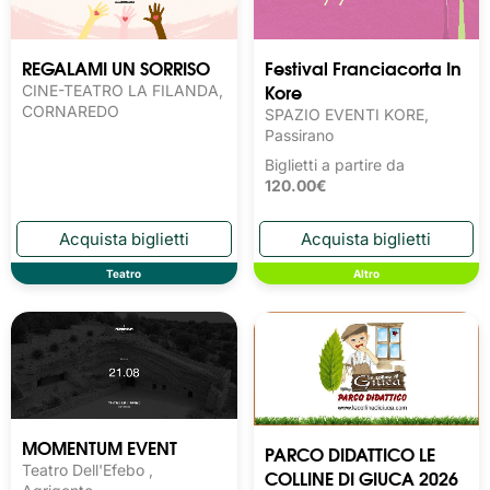
REGALAMI UN SORRISO
Festival Franciacorta In
Kore
CINE-TEATRO LA FILANDA,
CORNAREDO
SPAZIO EVENTI KORE,
Passirano
Biglietti a partire da
120.00€
Teatro
Altro
MOMENTUM EVENT
PARCO DIDATTICO LE
Teatro Dell'Efebo ,
COLLINE DI GIUCA 2026