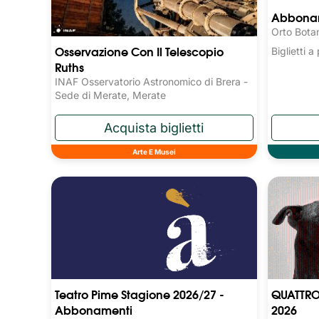
Abboname
Orto Bota
Osservazione Con Il Telescopio
Biglietti 
Ruths
INAF Osservatorio Astronomico di Brera -
Sede di Merate, Merate
Arte E Musei
Teatro Pime Stagione 2026/27 -
QUATTRO
Abbonamenti
2026