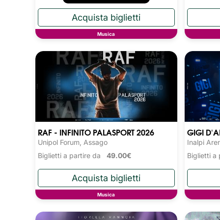
Musica
RAF - INFINITO PALASPORT 2026
GIGI D'A
Unipol Forum, Assago
Inalpi Are
Biglietti a partire da
49.00€
Biglietti 
Musica