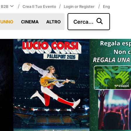
/
/
/
i B2B
Crea Il Tuo Evento
Login or Register
Eng
Cerca...
TUNNO
CINEMA
ALTRO