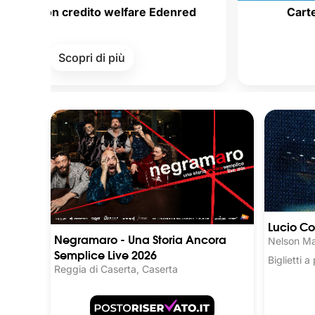
n credito welfare Edenred
Carte della Cul
Scopri di più
Scopri
Lucio Co
Negramaro - Una Storia Ancora
Nelson Ma
Semplice Live 2026
Biglietti 
Reggia di Caserta, Caserta