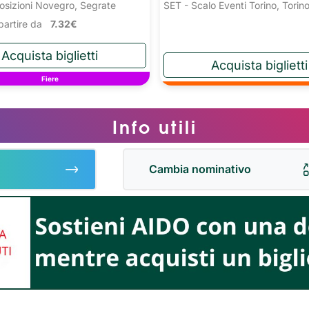
osizioni Novegro, Segrate
SET - Scalo Eventi Torino, Torin
a partire da
7.32€
Fiere
Info utili
Cambia nominativo