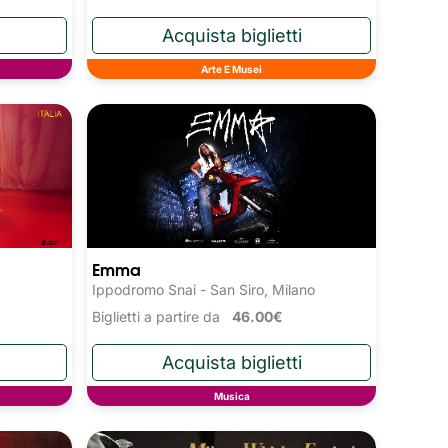
Arte E Musei
Emma
Ippodromo Snai - San Siro, Milano
Biglietti a partire da
46.00€
Musica