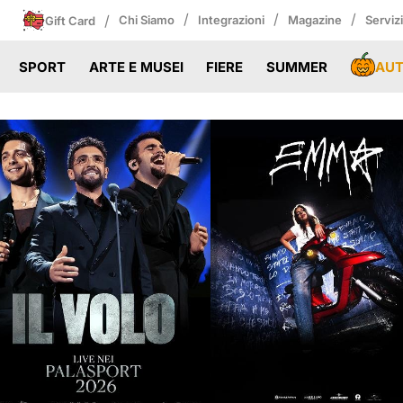
/
/
/
/
Chi Siamo
Integrazioni
Magazine
Serviz
Gift Card
AU
SPORT
ARTE E MUSEI
FIERE
SUMMER