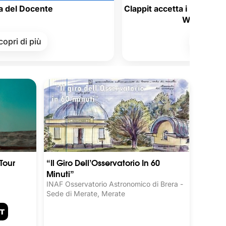
nte
Clappit accetta i Buoni Acquisto Sat
Welfare aziendale!
ù
Scopri di più
Tour
“Il Giro Dell’Osservatorio In 60
Minuti”
INAF Osservatorio Astronomico di Brera -
Sede di Merate, Merate