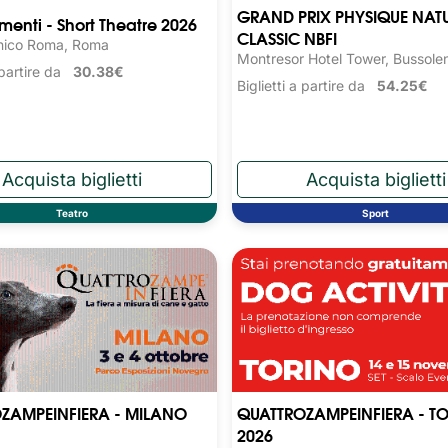
GRAND PRIX PHYSIQUE NAT
nti - Short Theatre 2026
CLASSIC NBFI
nico Roma, Roma
Montresor Hotel Tower, Bussole
a partire da
30.38€
Biglietti a partire da
54.25€
Teatro
Sport
ZAMPEINFIERA - MILANO
QUATTROZAMPEINFIERA - T
2026