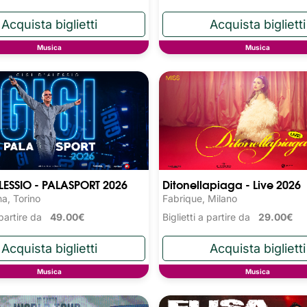
Musica
Musica
LESSIO - PALASPORT 2026
Ditonellapiaga - Live 2026
na, Torino
Fabrique, Milano
a partire da
49.00€
Biglietti a partire da
29.00€
Musica
Musica