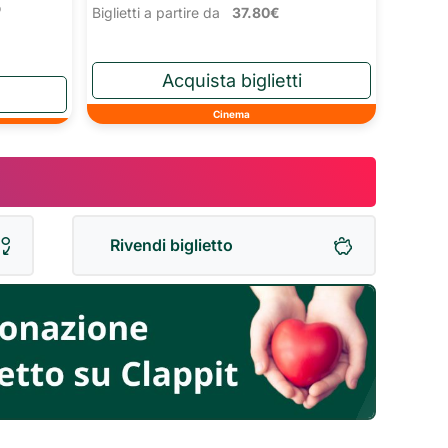
o
Biglietti a partire da
37.80€
Cinema
Rivendi biglietto