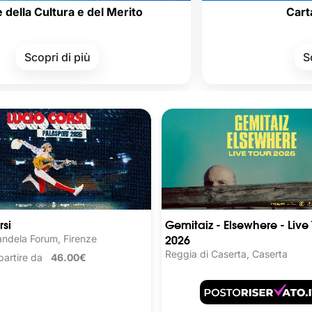
tura e del Merito
Carta del Doce
 di più
Scopri di pi
rsi
Gemitaiz - Elsewhere - Live 
2026
ndela Forum, Firenze
Reggia di Caserta, Caserta
a partire da
46.00€