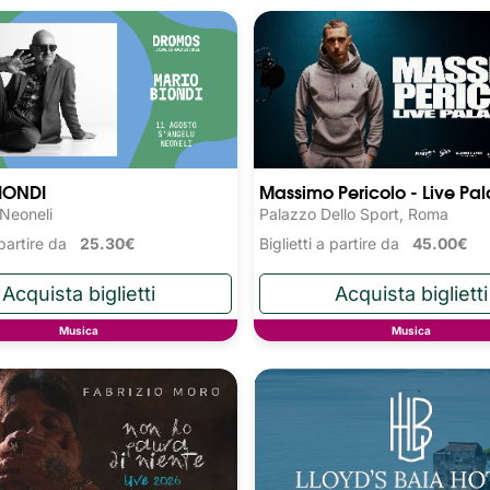
IONDI
Massimo Pericolo - Live Pala
 Neoneli
Palazzo Dello Sport, Roma
a partire da
25.30€
Biglietti a partire da
45.00€
Musica
Musica