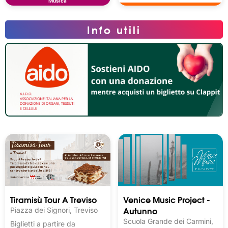
Musica
Info utili
Tiramisù Tour A Treviso
Venice Music Project -
Autunno
Piazza dei Signori, Treviso
Scuola Grande dei Carmini,
Biglietti a partire da