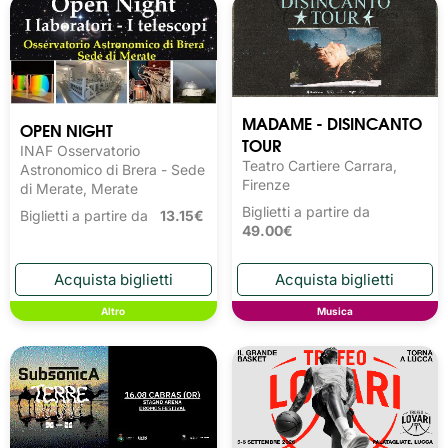
MADAME - DISINCANTO
OPEN NIGHT
TOUR
INAF Osservatorio
Teatro Cartiere Carrara,
Astronomico di Brera - Sede
Firenze
di Merate, Merate
Biglietti a partire da
Biglietti a partire da
13.15€
49.00€
Altro
Musica