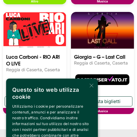
Altro
Musica
Luca Carboni - RIO ARI
Giorgia – G – Last Call
O LIVE
Reggia di Caserta, Caserta
Reggia di Caserta, Caserta
×
Questo sito web utilizza
cookie
Utilizziamo i cookie per personalizzare
Musica
Musica
contenuti, annunci e per analizzare il
nostro traffico. Condividiamo inoltre
informazioni sul tuo utilizzo del nostro sito
con i nostri partner pubblicitari e di analisi
che potrebbero combinarle con altre