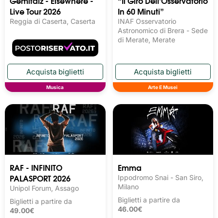
Gemitaiz - Elsewhere -
“Il Giro Dell’Osservatorio
Live Tour 2026
In 60 Minuti”
Reggia di Caserta, Caserta
INAF Osservatorio
Astronomico di Brera - Sede
di Merate, Merate
Musica
Arte E Musei
RAF - INFINITO
Emma
PALASPORT 2026
Ippodromo Snai - San Siro,
Milano
Unipol Forum, Assago
Biglietti a partire da
Biglietti a partire da
46.00€
49.00€