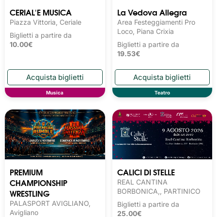
CERIAL'E MUSICA
La Vedova Allegra
Piazza Vittoria, Ceriale
Area Festeggiamenti Pro
Loco, Piana Crixia
Biglietti a partire da
10.00€
Biglietti a partire da
19.53€
Musica
Teatro
PREMIUM
CALICI DI STELLE
CHAMPIONSHIP
REAL CANTINA
WRESTLING
BORBONICA,, PARTINICO
PALASPORT AVIGLIANO,
Biglietti a partire da
Avigliano
25.00€