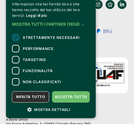
informazioni che hai fornito loro o che
hanno raccolto dal tuo utilizzo dei loro
servizi.
Leggi di più
MOSTRA TUTTI I PARTNER
(1658) →
STRETTAMENTE NECESSARI
PERFORMANCE
TARGETING
FUNZIONALITÀ
NON CLASSIFICATI
RIFIUTA TUTTO
ACCETTA TUTTO
MOSTRA DETTAGLI
Clappit è un marchio di proprietà di:
Bemils Srl 
a Socio Unico
Via Fosse Ardeatine, 4 -20092 Cinisello Balsamo (MI)
PI 05589050961
Iscr. C.C.I.A.A. Milano R.E.A. 1833471