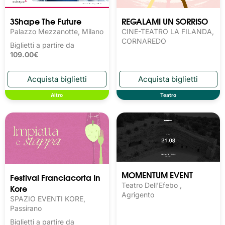
3Shape The Future
REGALAMI UN SORRISO
Palazzo Mezzanotte, Milano
CINE-TEATRO LA FILANDA,
CORNAREDO
Biglietti a partire da
109.00€
Altro
Teatro
MOMENTUM EVENT
Festival Franciacorta In
Teatro Dell'Efebo ,
Kore
Agrigento
SPAZIO EVENTI KORE,
Passirano
Biglietti a partire da