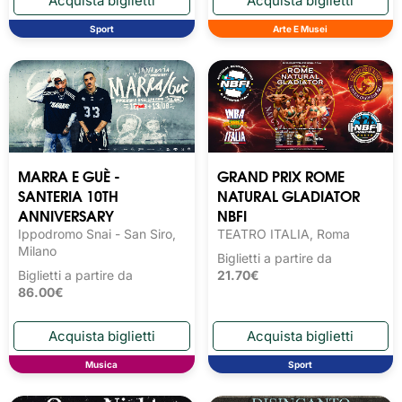
Sport
Arte E Musei
MARRA E GUÈ -
GRAND PRIX ROME
SANTERIA 10TH
NATURAL GLADIATOR
ANNIVERSARY
NBFI
Ippodromo Snai - San Siro,
TEATRO ITALIA, Roma
Milano
Biglietti a partire da
Biglietti a partire da
21.70€
86.00€
Musica
Sport