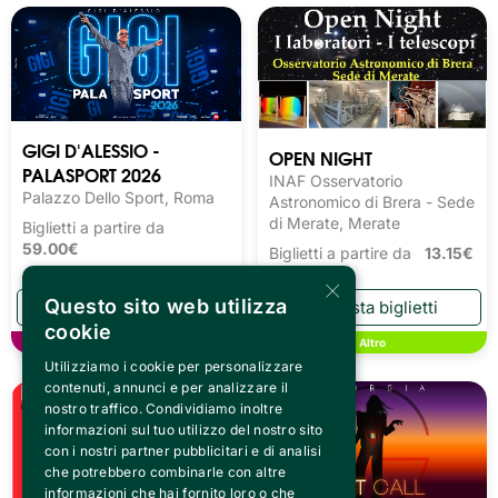
GIGI D'ALESSIO -
OPEN NIGHT
PALASPORT 2026
INAF Osservatorio
Palazzo Dello Sport, Roma
Astronomico di Brera - Sede
di Merate, Merate
Biglietti a partire da
59.00€
Biglietti a partire da
13.15€
×
Questo sito web utilizza
cookie
Musica
Altro
Utilizziamo i cookie per personalizzare
contenuti, annunci e per analizzare il
nostro traffico. Condividiamo inoltre
informazioni sul tuo utilizzo del nostro sito
con i nostri partner pubblicitari e di analisi
che potrebbero combinarle con altre
informazioni che hai fornito loro o che