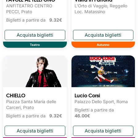
ANFITEATRO CENTRO
L'Orto di Vaggio, Reggello
PECCI, Prato
Loc. Matassino
Biglietti a partire da
9.32€
Teatro
Autunno
CHIELLO
Lucio Corsi
Piazza Santa Maria delle
Palazzo Dello Sport, Roma
Carceri, Prato
Biglietti a partire da
Biglietti a partire da
9.32€
46.00€