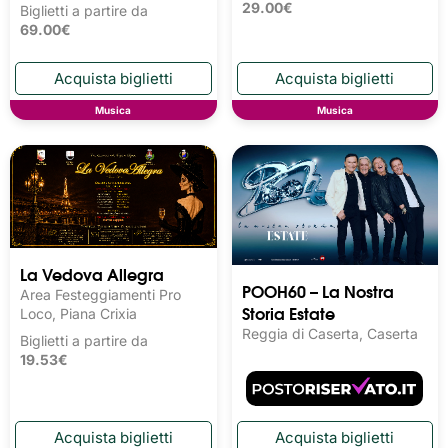
29.00€
Biglietti a partire da
69.00€
Musica
Musica
La Vedova Allegra
POOH60 – La Nostra
Area Festeggiamenti Pro
Storia Estate
Loco, Piana Crixia
Reggia di Caserta, Caserta
Biglietti a partire da
19.53€