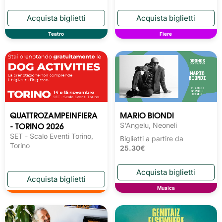
Teatro
Fiere
QUATTROZAMPEINFIERA
MARIO BIONDI
- TORINO 2026
S'Angelu, Neoneli
SET - Scalo Eventi Torino,
Biglietti a partire da
Torino
25.30€
Musica