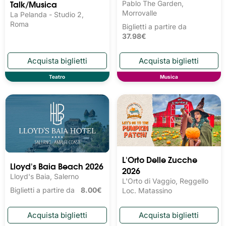
Talk/Musica
Pablo The Garden,
Morrovalle
La Pelanda - Studio 2,
Roma
Biglietti a partire da
37.98€
Teatro
Musica
L'Orto Delle Zucche
Lloyd's Baia Beach 2026
2026
Lloyd's Baia, Salerno
L'Orto di Vaggio, Reggello
Biglietti a partire da
8.00€
Loc. Matassino