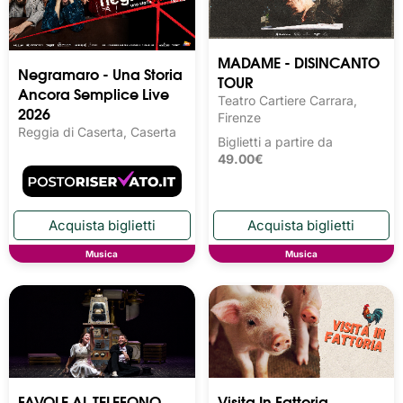
MADAME - DISINCANTO
Negramaro - Una Storia
TOUR
Ancora Semplice Live
Teatro Cartiere Carrara,
2026
Firenze
Reggia di Caserta, Caserta
Biglietti a partire da
49.00€
Musica
Musica
FAVOLE AL TELEFONO
Visita In Fattoria