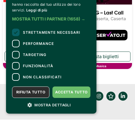
hanno raccolto dal tuo utilizzo dei loro
servizi.
Leggi di più
Luca Carboni - RIO ARI
Giorgia – G – Last Call
O LIVE
Reggia di Caserta, Caserta
MOSTRA TUTTI I PARTNER
(1658) →
Reggia di Caserta, Caserta
STRETTAMENTE NECESSARI
PERFORMANCE
TARGETING
FUNZIONALITÀ
Musica
Musica
NON CLASSIFICATI
RIFIUTA TUTTO
ACCETTA TUTTO
MOSTRA DETTAGLI