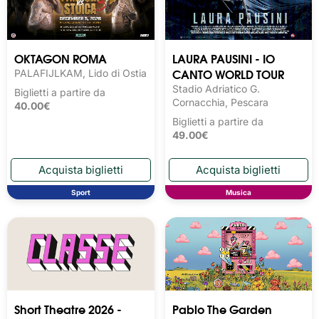
OKTAGON ROMA
LAURA PAUSINI - IO
CANTO WORLD TOUR
PALAFIJLKAM, Lido di Ostia
Stadio Adriatico G.
Biglietti a partire da
Cornacchia, Pescara
40.00€
Biglietti a partire da
49.00€
Sport
Musica
Short Theatre 2026 -
Pablo The Garden