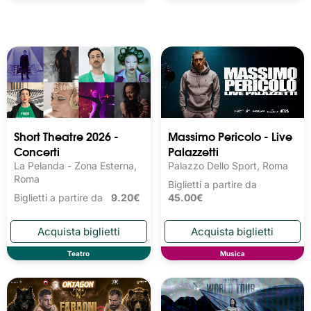
Short Theatre 2026 -
Massimo Pericolo - Live
Concerti
Palazzetti
La Pelanda - Zona Esterna,
Palazzo Dello Sport, Roma
Roma
Biglietti a partire da
Biglietti a partire da
9.20€
45.00€
Teatro
Musica