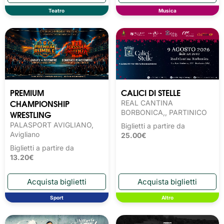
Teatro
Musica
PREMIUM
CALICI DI STELLE
CHAMPIONSHIP
REAL CANTINA
WRESTLING
BORBONICA,, PARTINICO
PALASPORT AVIGLIANO,
Biglietti a partire da
Avigliano
25.00€
Biglietti a partire da
13.20€
Sport
Altro