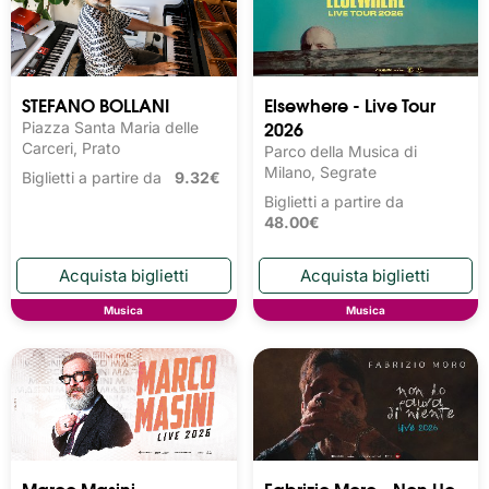
STEFANO BOLLANI
Elsewhere - Live Tour
2026
Piazza Santa Maria delle
Carceri, Prato
Parco della Musica di
Milano, Segrate
Biglietti a partire da
9.32€
Biglietti a partire da
48.00€
Musica
Musica
Marco Masini -
Fabrizio Moro - Non Ho