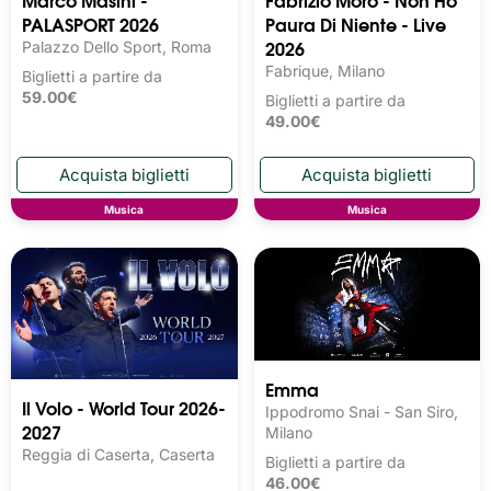
PALASPORT 2026
Paura Di Niente - Live
2026
Palazzo Dello Sport, Roma
Fabrique, Milano
Biglietti a partire da
59.00€
Biglietti a partire da
49.00€
Musica
Musica
Emma
Il Volo - World Tour 2026-
Ippodromo Snai - San Siro,
2027
Milano
Reggia di Caserta, Caserta
Biglietti a partire da
46.00€