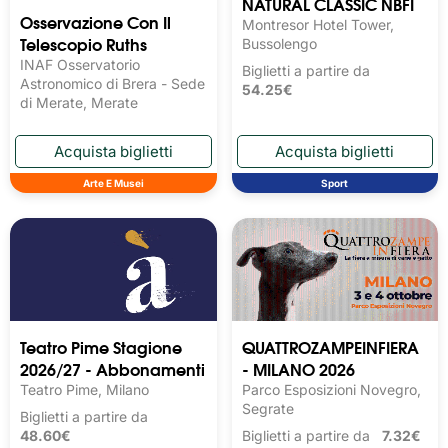
NATURAL CLASSIC NBFI
Osservazione Con Il
Montresor Hotel Tower,
Telescopio Ruths
Bussolengo
INAF Osservatorio
Biglietti a partire da
Astronomico di Brera - Sede
54.25€
di Merate, Merate
Arte E Musei
Sport
Teatro Pime Stagione
QUATTROZAMPEINFIERA
2026/27 - Abbonamenti
- MILANO 2026
Teatro Pime, Milano
Parco Esposizioni Novegro,
Segrate
Biglietti a partire da
48.60€
Biglietti a partire da
7.32€