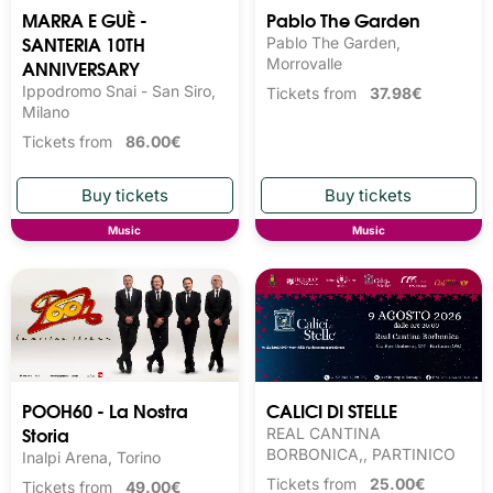
MARRA E GUÈ -
Pablo The Garden
SANTERIA 10TH
Pablo The Garden,
ANNIVERSARY
Morrovalle
Ippodromo Snai - San Siro,
Tickets from
37.98€
Milano
Tickets from
86.00€
Music
Music
POOH60 - La Nostra
CALICI DI STELLE
Storia
REAL CANTINA
BORBONICA,, PARTINICO
Inalpi Arena, Torino
Tickets from
25.00€
Tickets from
49.00€