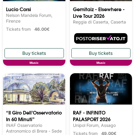
Lucio Corsi
Gemitaiz - Elsewhere -
Live Tour 2026
Nelson Mandela Forum,
Firenze
Reggia di Caserta, Caserta
Tickets from
46.00€
Music
Music
“Il Giro Dell’Osservatorio
RAF - INFINITO
In 60 Minuti”
PALASPORT 2026
INAF Osservatorio
Unipol Forum, Assago
Astronomico di Brera - Sede
Tickets from
49.00€