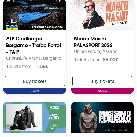
ATP Challenger
Marco Masini -
Bergamo - Trofeo Perrel
PALASPORT 2026
- FAIP
Unipol Forum, Assago
ChorusLife Arena, Bergamo
Tickets from
55.00€
Tickets from
11.59€
Sport
Music