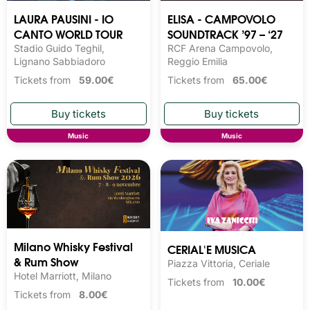
LAURA PAUSINI - IO
ELISA - CAMPOVOLO
CANTO WORLD TOUR
SOUNDTRACK ’97 – ‘27
Stadio Guido Teghil,
RCF Arena Campovolo,
Lignano Sabbiadoro
Reggio Emilia
Tickets from
59.00€
Tickets from
65.00€
Music
Music
Milano Whisky Festival 
CERIAL'E MUSICA
& Rum Show
Piazza Vittoria, Ceriale
Hotel Marriott, Milano
Tickets from
10.00€
Tickets from
8.00€