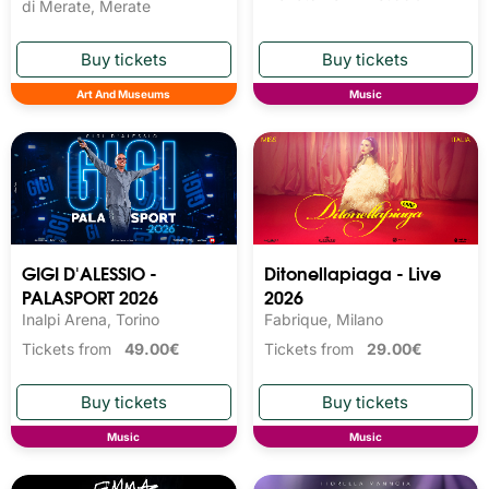
di Merate, Merate
Art And Museums
Music
GIGI D'ALESSIO -
Ditonellapiaga - Live
PALASPORT 2026
2026
Inalpi Arena, Torino
Fabrique, Milano
Tickets from
49.00€
Tickets from
29.00€
Music
Music