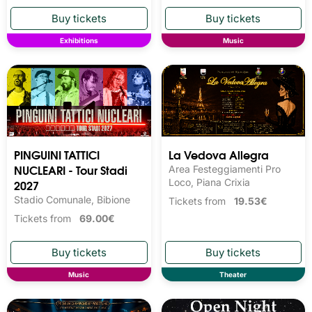
Exhibitions
Music
PINGUINI TATTICI
La Vedova Allegra
NUCLEARI - Tour Stadi
Area Festeggiamenti Pro
2027
Loco, Piana Crixia
Stadio Comunale, Bibione
Tickets from
19.53€
Tickets from
69.00€
Music
Theater