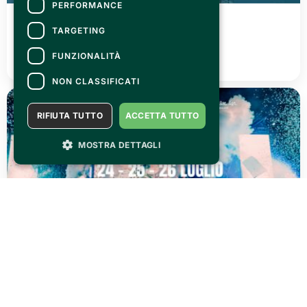
PERFORMANCE
FRIDAY 03 JULY 2026
Canelli città del Vino 2026
TARGETING
FUNZIONALITÀ
READ ALL
NON CLASSIFICATI
RIFIUTA TUTTO
ACCETTA TUTTO
MOSTRA DETTAGLI
THURSDAY 02 JULY 2026
AGRISHOW 2026: three days of pure adrenaline!
READ ALL