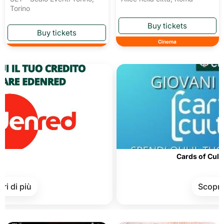
Torino
Cinema
Cards of Culture and 
ù
Scopri di più