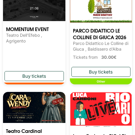
MOMENTUM EVENT
PARCO DIDATTICO LE
Teatro Dell'Efebo ,
COLLINE DI GIUCA 2026
Agrigento
Parco Didattico Le Colline di
Giuca , Baldissero d’Alba
Tickets from
30.00€
Other
Teatro Cardinal