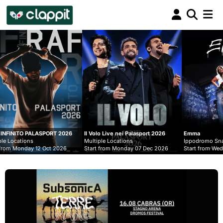
Clappit
biglietteria
 2026
Il Volo Live nei Palasport 2026
Emma
Multiple Locations
Ippodromo Snai - San Siro
2026
Start from Monday 07 Dec 2026
Start from Wednesday 09 Sep 2026