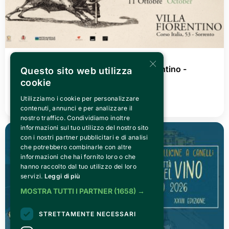
×
WEDNESDAY 08 JULY 2026
Goya. Black White Dream @Villa Fiorentino -
Questo sito web utilizza
Sorrento
cookie
Utilizziamo i cookie per personalizzare
READ ALL
contenuti, annunci e per analizzare il
nostro traffico. Condividiamo inoltre
informazioni sul tuo utilizzo del nostro sito
con i nostri partner pubblicitari e di analisi
che potrebbero combinarle con altre
informazioni che hai fornito loro o che
hanno raccolto dal tuo utilizzo dei loro
servizi.
Leggi di più
MOSTRA TUTTI I PARTNER
(1658) →
STRETTAMENTE NECESSARI