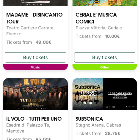
MADAME - DISINCANTO
CERIAL E' MUSICA -
TOUR
COMICI
Teatro Cartiere Carrara,
Piazza Vittoria, Ceriale
Firenze
Tickets from
10.00€
Tickets from
49.00€
Music
Other
IL VOLO - TUTTI PER UNO
SUBSONICA
Esedra di Palazzo Te,
Stagno Arena, Cabras
Mantova
Tickets from
28.75€
Tickets from
85.00€