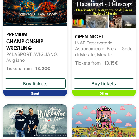
PREMIUM
OPEN NIGHT
CHAMPIONSHIP
INAF Osservatorio
WRESTLING
Astronomico di Brera - Sede
PALASPORT AVIGLIANO,
di Merate, Merate
Avigliano
Tickets from
13.15€
Tickets from
13.20€
Sport
Other