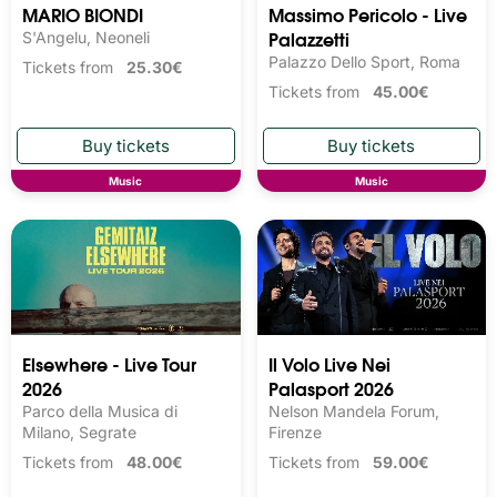
MARIO BIONDI
Massimo Pericolo - Live
Palazzetti
S'Angelu, Neoneli
Palazzo Dello Sport, Roma
Tickets from
25.30€
Tickets from
45.00€
Music
Music
Elsewhere - Live Tour
Il Volo Live Nei
2026
Palasport 2026
Parco della Musica di
Nelson Mandela Forum,
Milano, Segrate
Firenze
Tickets from
48.00€
Tickets from
59.00€