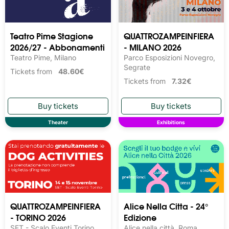
Teatro Pime Stagione
QUATTROZAMPEINFIERA
2026/27 - Abbonamenti
- MILANO 2026
Teatro Pime, Milano
Parco Esposizioni Novegro,
Segrate
Tickets from
48.60€
Tickets from
7.32€
Theater
Exhibitions
QUATTROZAMPEINFIERA
Alice Nella Citta - 24°
- TORINO 2026
Edizione
SET - Scalo Eventi Torino,
Alice nella città, Roma