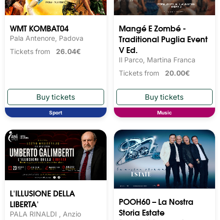
WMT KOMBAT04
Mangé E Zombé -
Traditional Puglia Event
Pala Antenore, Padova
V Ed.
Tickets from
26.04€
Il Parco, Martina Franca
Tickets from
20.00€
Sport
Music
L'ILLUSIONE DELLA
POOH60 – La Nostra
LIBERTA'
Storia Estate
PALA RINALDI , Anzio