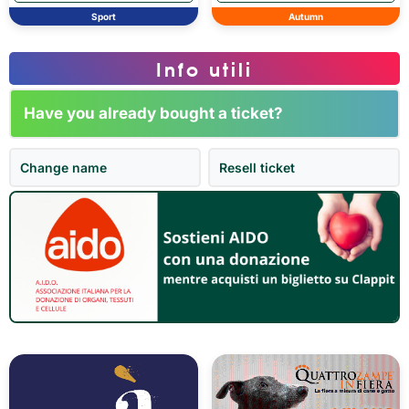
Sport
Autumn
Info utili
Have you already bought a ticket?
Change name
Resell ticket