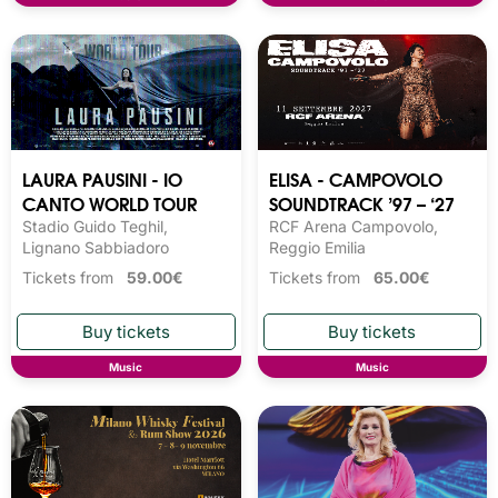
LAURA PAUSINI - IO
ELISA - CAMPOVOLO
CANTO WORLD TOUR
SOUNDTRACK ’97 – ‘27
Stadio Guido Teghil,
RCF Arena Campovolo,
Lignano Sabbiadoro
Reggio Emilia
Tickets from
59.00€
Tickets from
65.00€
Music
Music