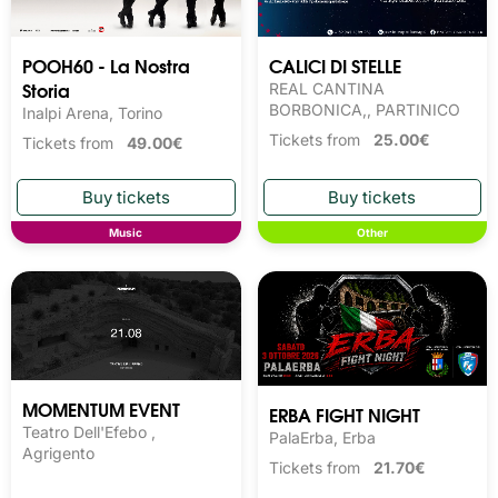
POOH60 - La Nostra
CALICI DI STELLE
Storia
REAL CANTINA
BORBONICA,, PARTINICO
Inalpi Arena, Torino
Tickets from
25.00€
Tickets from
49.00€
Music
Other
MOMENTUM EVENT
ERBA FIGHT NIGHT
Teatro Dell'Efebo ,
PalaErba, Erba
Agrigento
Tickets from
21.70€