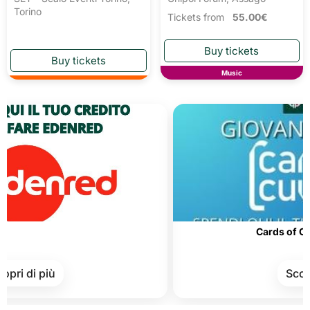
Torino
Tickets from
55.00€
Music
Cards of Cultu
i di più
Scopri d