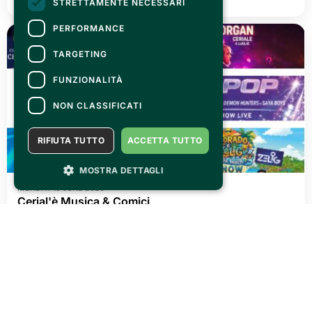
STRETTAMENTE NECESSARI
PERFORMANCE
TARGETING
FUNZIONALITÀ
NON CLASSIFICATI
RIFIUTA TUTTO
ACCETTA TUTTO
MOSTRA DETTAGLI
MONDAY 15 JUNE 2026
Cerial'è Musica & Comici
READ ALL
See all