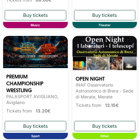
Music
Theater
PREMIUM
OPEN NIGHT
CHAMPIONSHIP
INAF Osservatorio
WRESTLING
Astronomico di Brera - Sede
PALASPORT AVIGLIANO,
di Merate, Merate
Avigliano
Tickets from
13.15€
Tickets from
13.20€
Sport
Other