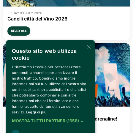
FRIDAY 03 JULY 2026
Canelli città del Vino 2026
READ ALL
×
Questo sito web utilizza
cookie
Utilizziamo i cookie per personalizzare
contenuti, annunci e per analizzare il
nostro traffico. Condividiamo inoltre
informazioni sul tuo utilizzo del nostro sito
con i nostri partner pubblicitari e di analisi
che potrebbero combinarle con altre
informazioni che hai fornito loro o che
hanno raccolto dal tuo utilizzo dei loro
servizi.
Leggi di più
THURSDAY 02 JULY 2026
AGRISHOW 2026: three days of pure adrenaline!
MOSTRA TUTTI I PARTNER
(1658) →
READ ALL