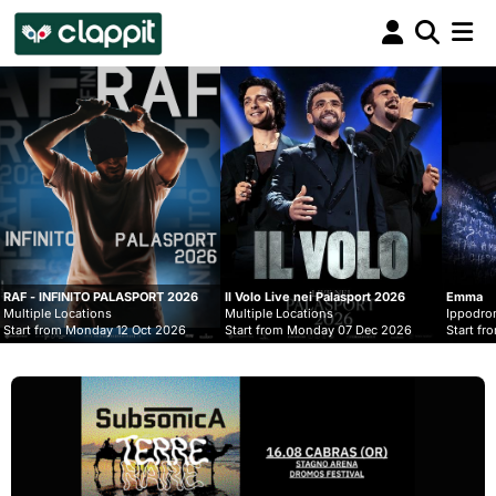
Clappit
biglietteria
NFINITO PALASPORT 2026
Il Volo Live nei Palasport 2026
Emma
 Locations
Multiple Locations
Ippodromo Snai - 
om Monday 12 Oct 2026
Start from Monday 07 Dec 2026
Start from Wedne