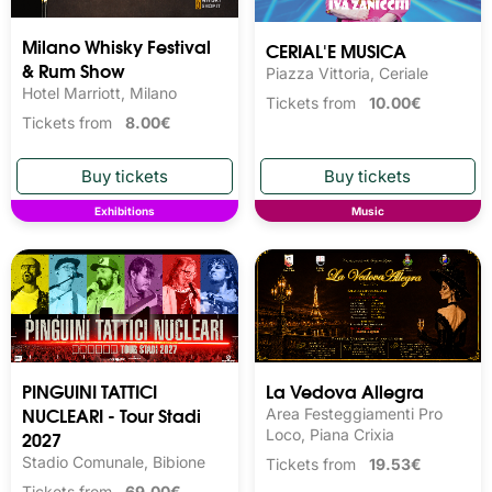
Milano Whisky Festival 
CERIAL'E MUSICA
& Rum Show
Piazza Vittoria, Ceriale
Hotel Marriott, Milano
Tickets from
10.00€
Tickets from
8.00€
Exhibitions
Music
PINGUINI TATTICI
La Vedova Allegra
NUCLEARI - Tour Stadi
Area Festeggiamenti Pro
2027
Loco, Piana Crixia
Stadio Comunale, Bibione
Tickets from
19.53€
Tickets from
69.00€