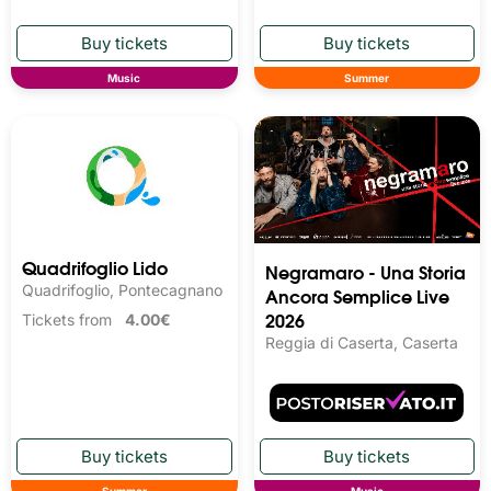
Music
Summer
Quadrifoglio Lido
Negramaro - Una Storia
Quadrifoglio, Pontecagnano
Ancora Semplice Live
2026
Tickets from
4.00€
Reggia di Caserta, Caserta
Summer
Music