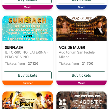
Music
Sport
SUNFLASH
VOZ DE MUJER
IL TORRICINO, LATERINA -
Auditorium San Fedele,
PERGINE V.NO
Milano
Tickets from
27.12€
Tickets from
21.70€
Summer
Music