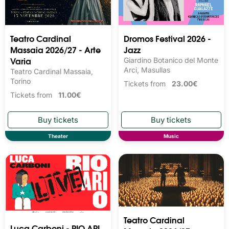
Teatro Cardinal
Dromos Festival 2026 -
Massaia 2026/27 - Arte
Jazz
Varia
Giardino Botanico del Monte
Arci, Masullas
Teatro Cardinal Massaia,
Torino
Tickets from
23.00€
Tickets from
11.00€
Theater
Music
Teatro Cardinal
Luca Carboni - RIO ARI