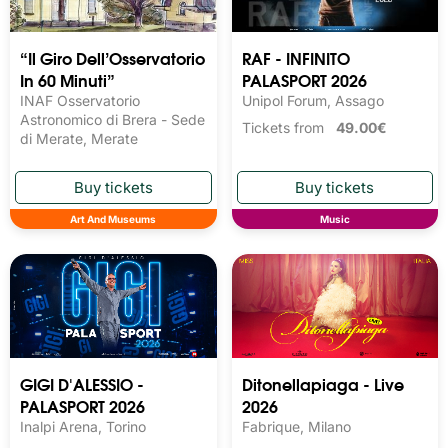
“Il Giro Dell’Osservatorio
RAF - INFINITO
In 60 Minuti”
PALASPORT 2026
INAF Osservatorio
Unipol Forum, Assago
Astronomico di Brera - Sede
Tickets from
49.00€
di Merate, Merate
Art And Museums
Music
GIGI D'ALESSIO -
Ditonellapiaga - Live
PALASPORT 2026
2026
Inalpi Arena, Torino
Fabrique, Milano