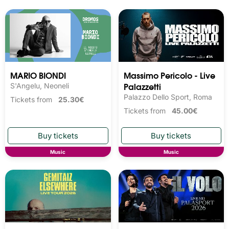
MARIO BIONDI
Massimo Pericolo - Live
Palazzetti
S'Angelu, Neoneli
Palazzo Dello Sport, Roma
Tickets from
25.30€
Tickets from
45.00€
Music
Music