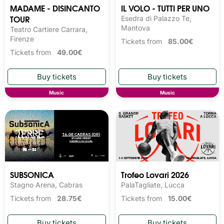
MADAME - DISINCANTO
IL VOLO - TUTTI PER UNO
TOUR
Esedra di Palazzo Te,
Mantova
Teatro Cartiere Carrara,
Firenze
Tickets from
85.00€
Tickets from
49.00€
Music
Music
SUBSONICA
Trofeo Lovari 2026
Stagno Arena, Cabras
PalaTagliate, Lucca
Tickets from
28.75€
Tickets from
15.00€