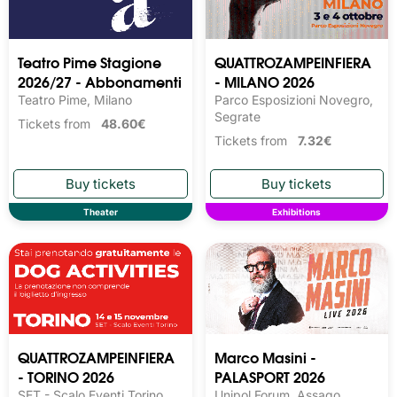
Teatro Pime Stagione
QUATTROZAMPEINFIERA
2026/27 - Abbonamenti
- MILANO 2026
Teatro Pime, Milano
Parco Esposizioni Novegro,
Segrate
Tickets from
48.60€
Tickets from
7.32€
Theater
Exhibitions
QUATTROZAMPEINFIERA
Marco Masini -
- TORINO 2026
PALASPORT 2026
SET - Scalo Eventi Torino,
Unipol Forum, Assago