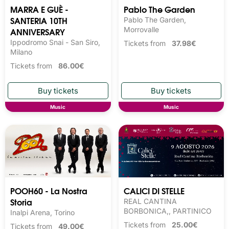
MARRA E GUÈ -
Pablo The Garden
SANTERIA 10TH
Pablo The Garden,
ANNIVERSARY
Morrovalle
Ippodromo Snai - San Siro,
Tickets from
37.98€
Milano
Tickets from
86.00€
Music
Music
POOH60 - La Nostra
CALICI DI STELLE
Storia
REAL CANTINA
BORBONICA,, PARTINICO
Inalpi Arena, Torino
Tickets from
25.00€
Tickets from
49.00€