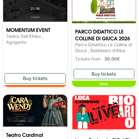
MOMENTUM EVENT
PARCO DIDATTICO LE
Teatro Dell'Efebo ,
COLLINE DI GIUCA 2026
Agrigento
Parco Didattico Le Colline di
Giuca , Baldissero d’Alba
Tickets from
30.00€
Other
Teatro Cardinal