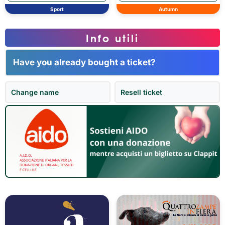
Sport
Autumn
Info utili
Have you already bought a ticket?
Change name
Resell ticket