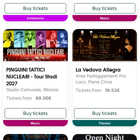
Exhibitions
Music
PINGUINI TATTICI
La Vedova Allegra
NUCLEARI - Tour Stadi
Area Festeggiamenti Pro
2027
Loco, Piana Crixia
Stadio Comunale, Bibione
Tickets from
19.53€
Tickets from
69.00€
Music
Theater