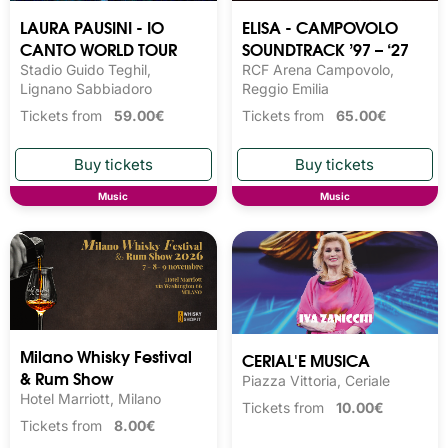
LAURA PAUSINI - IO
ELISA - CAMPOVOLO
CANTO WORLD TOUR
SOUNDTRACK ’97 – ‘27
Stadio Guido Teghil,
RCF Arena Campovolo,
Lignano Sabbiadoro
Reggio Emilia
Tickets from
59.00€
Tickets from
65.00€
Music
Music
Milano Whisky Festival 
CERIAL'E MUSICA
& Rum Show
Piazza Vittoria, Ceriale
Hotel Marriott, Milano
Tickets from
10.00€
Tickets from
8.00€