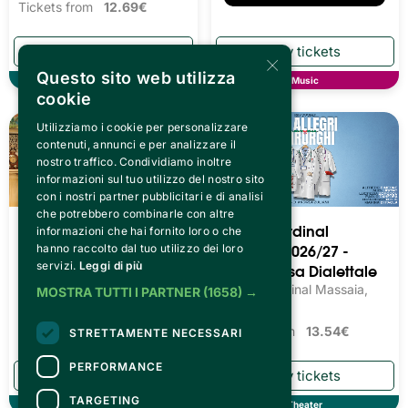
Tickets from
12.69€
×
Questo sito web utilizza
Theater
Music
cookie
Utilizziamo i cookie per personalizzare
contenuti, annunci e per analizzare il
nostro traffico. Condividiamo inoltre
informazioni sul tuo utilizzo del nostro sito
con i nostri partner pubblicitari e di analisi
che potrebbero combinarle con altre
Teatro Cardinal
Teatro Cardinal
informazioni che hai fornito loro o che
Massaia 2026/27 -
Massaia 2026/27 -
hanno raccolto dal tuo utilizzo dei loro
Teatro Prosa
Teatro Prosa Dialettale
servizi.
Leggi di più
Teatro Cardinal Massaia,
Teatro Cardinal Massaia,
MOSTRA TUTTI I PARTNER
(1658) →
Torino
Torino
Tickets from
11.00€
Tickets from
13.54€
STRETTAMENTE NECESSARI
PERFORMANCE
TARGETING
Theater
Theater