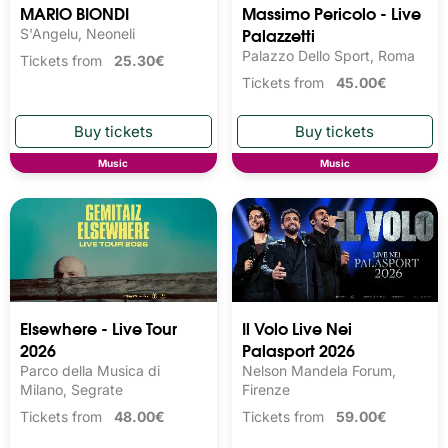
MARIO BIONDI
Massimo Pericolo - Live
Palazzetti
S'Angelu, Neoneli
Palazzo Dello Sport, Roma
Tickets from
25.30€
Tickets from
45.00€
Music
Music
Elsewhere - Live Tour
Il Volo Live Nei
2026
Palasport 2026
Parco della Musica di
Nelson Mandela Forum,
Milano, Segrate
Firenze
Tickets from
48.00€
Tickets from
59.00€