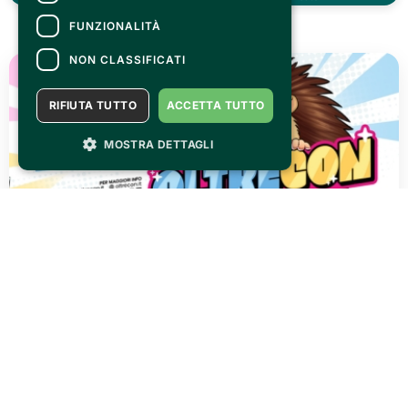
FUNZIONALITÀ
MAGAZINE
NON CLASSIFICATI
RIFIUTA TUTTO
ACCETTA TUTTO
MOSTRA DETTAGLI
FRIDAY 31 JULY 2026
OLTRECON is waiting for you @ Centro esposizioni
Oltrexpo on 26/27 september!
READ ALL