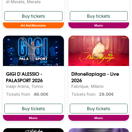
di Merate, Merate
Art And Museums
Music
GIGI D'ALESSIO -
Ditonellapiaga - Live
PALASPORT 2026
2026
Inalpi Arena, Torino
Fabrique, Milano
Tickets from
49.00€
Tickets from
29.00€
Music
Music