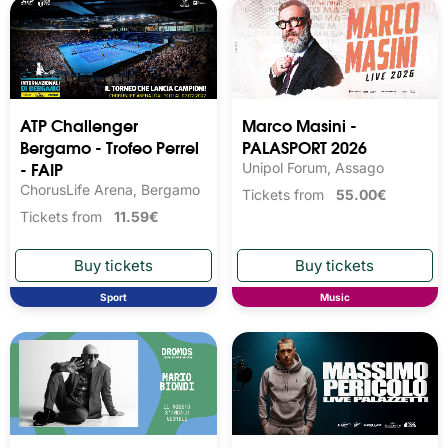
ATP Challenger
Marco Masini -
Bergamo - Trofeo Perrel
PALASPORT 2026
- FAIP
Unipol Forum, Assago
ChorusLife Arena, Bergamo
Tickets from
55.00€
Tickets from
11.59€
Sport
Music