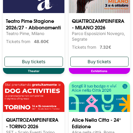
Teatro Pime Stagione
QUATTROZAMPEINFIERA
2026/27 - Abbonamenti
- MILANO 2026
Teatro Pime, Milano
Parco Esposizioni Novegro,
Segrate
Tickets from
48.60€
Tickets from
7.32€
Theater
Exhibitions
QUATTROZAMPEINFIERA
Alice Nella Citta - 24°
- TORINO 2026
Edizione
SET - Scalo Eventi Torino,
Alice nella città, Roma