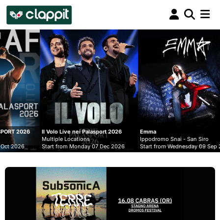
Clappit
biglietteria
olo Live nei Palasport 2026
Emma
Lucio Corsi
iple Locations
Ippodromo Snai - San Siro
Multiple Loca
t from Monday 07 Dec 2026
Start from Wednesday 09 Sep 2026
Start from Fr