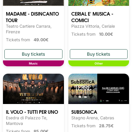
MADAME - DISINCANTO
CERIAL E' MUSICA -
TOUR
COMICI
Teatro Cartiere Carrara,
Piazza Vittoria, Ceriale
Firenze
Tickets from
10.00€
Tickets from
49.00€
Music
Other
IL VOLO - TUTTI PER UNO
SUBSONICA
Esedra di Palazzo Te,
Stagno Arena, Cabras
Mantova
Tickets from
28.75€
Tickets from
85.00€