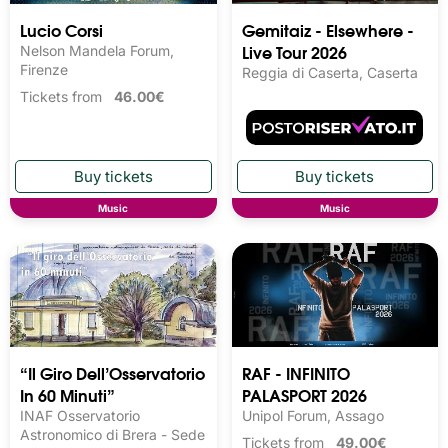
Lucio Corsi
Gemitaiz - Elsewhere -
Live Tour 2026
Nelson Mandela Forum,
Firenze
Reggia di Caserta, Caserta
Tickets from
46.00€
Music
Music
“Il Giro Dell’Osservatorio
RAF - INFINITO
In 60 Minuti”
PALASPORT 2026
INAF Osservatorio
Unipol Forum, Assago
Astronomico di Brera - Sede
Tickets from
49.00€