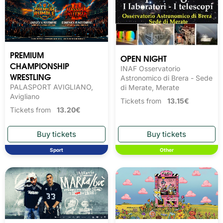
PREMIUM
OPEN NIGHT
CHAMPIONSHIP
INAF Osservatorio
WRESTLING
Astronomico di Brera - Sede
PALASPORT AVIGLIANO,
di Merate, Merate
Avigliano
Tickets from
13.15€
Tickets from
13.20€
Sport
Other