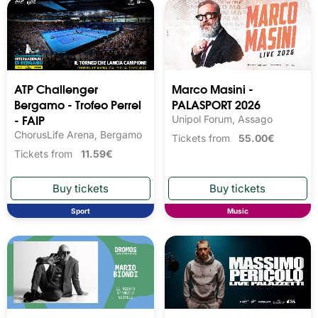
ATP Challenger
Marco Masini -
Bergamo - Trofeo Perrel
PALASPORT 2026
- FAIP
Unipol Forum, Assago
ChorusLife Arena, Bergamo
Tickets from
55.00€
Tickets from
11.59€
Sport
Music