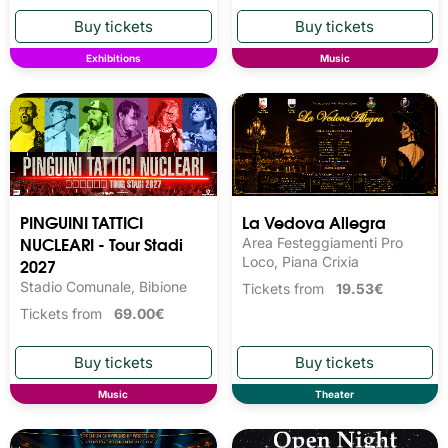
Exhibitions
Music
PINGUINI TATTICI
La Vedova Allegra
NUCLEARI - Tour Stadi
Area Festeggiamenti Pro
2027
Loco, Piana Crixia
Stadio Comunale, Bibione
Tickets from
19.53€
Tickets from
69.00€
Music
Theater