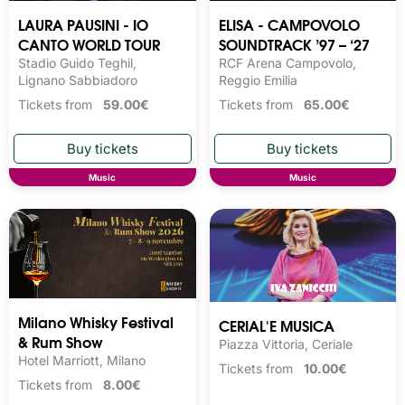
LAURA PAUSINI - IO
ELISA - CAMPOVOLO
CANTO WORLD TOUR
SOUNDTRACK ’97 – ‘27
Stadio Guido Teghil,
RCF Arena Campovolo,
Lignano Sabbiadoro
Reggio Emilia
Tickets from
59.00€
Tickets from
65.00€
Music
Music
Milano Whisky Festival 
CERIAL'E MUSICA
& Rum Show
Piazza Vittoria, Ceriale
Hotel Marriott, Milano
Tickets from
10.00€
Tickets from
8.00€