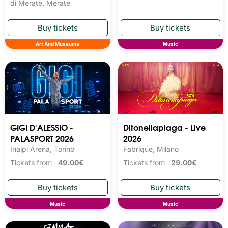
di Merate, Merate
Art And Museums
Music
GIGI D'ALESSIO -
Ditonellapiaga - Live
PALASPORT 2026
2026
Inalpi Arena, Torino
Fabrique, Milano
Tickets from
49.00€
Tickets from
29.00€
Music
Music