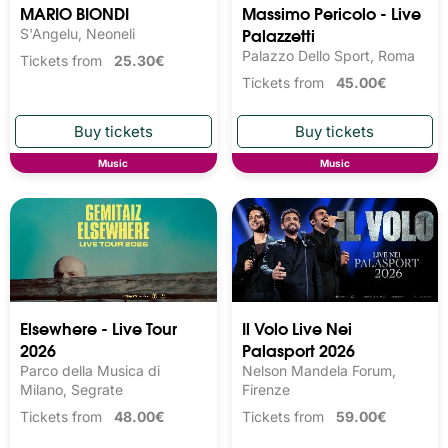
MARIO BIONDI
Massimo Pericolo - Live
Palazzetti
S'Angelu, Neoneli
Palazzo Dello Sport, Roma
Tickets from
25.30€
Tickets from
45.00€
Music
Music
Elsewhere - Live Tour
Il Volo Live Nei
2026
Palasport 2026
Parco della Musica di
Nelson Mandela Forum,
Milano, Segrate
Firenze
Tickets from
48.00€
Tickets from
59.00€