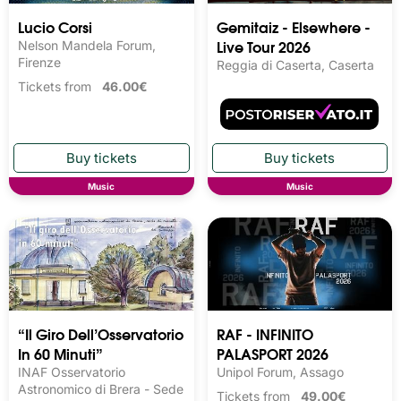
Lucio Corsi
Gemitaiz - Elsewhere -
Live Tour 2026
Nelson Mandela Forum,
Firenze
Reggia di Caserta, Caserta
Tickets from
46.00€
Music
Music
“Il Giro Dell’Osservatorio
RAF - INFINITO
In 60 Minuti”
PALASPORT 2026
INAF Osservatorio
Unipol Forum, Assago
Astronomico di Brera - Sede
Tickets from
49.00€