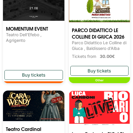
MOMENTUM EVENT
PARCO DIDATTICO LE
Teatro Dell'Efebo ,
COLLINE DI GIUCA 2026
Agrigento
Parco Didattico Le Colline di
Giuca , Baldissero d’Alba
Tickets from
30.00€
Other
Teatro Cardinal