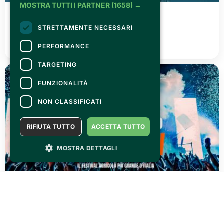
MOSTRA TUTTI I PARTNER
(1658) →
FRIDAY 03 JULY 2026
Canelli città del Vino 2026
STRETTAMENTE NECESSARI
READ ALL
PERFORMANCE
TARGETING
FUNZIONALITÀ
NON CLASSIFICATI
RIFIUTA TUTTO
ACCETTA TUTTO
MOSTRA DETTAGLI
THURSDAY 02 JULY 2026
AGRISHOW 2026: three days of pure adrenaline!
READ ALL