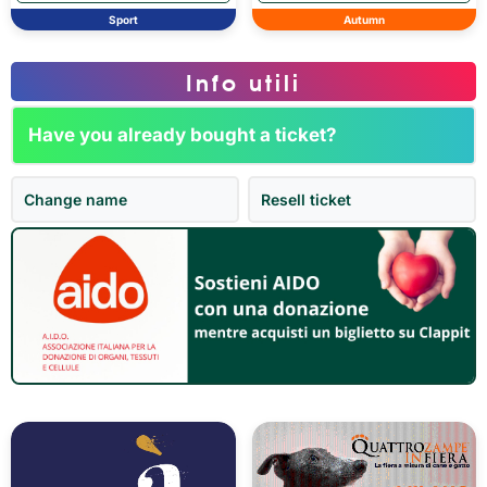
Sport
Autumn
Info utili
Have you already bought a ticket?
Change name
Resell ticket