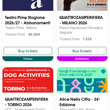
Teatro Pime Stagione
QUATTROZAMPEINFIERA
2026/27 - Abbonamenti
- MILANO 2026
Teatro Pime, Milano
Parco Esposizioni Novegro,
Segrate
Tickets from
48.60€
Tickets from
7.32€
Theater
Exhibitions
QUATTROZAMPEINFIERA
Alice Nella Citta - 24°
- TORINO 2026
Edizione
SET - Scalo Eventi Torino,
Alice nella città, Roma