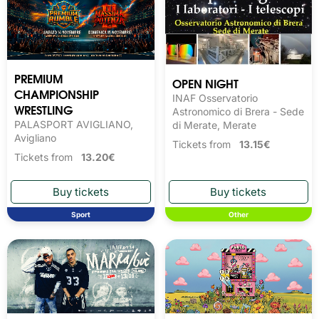
PREMIUM
OPEN NIGHT
CHAMPIONSHIP
INAF Osservatorio
WRESTLING
Astronomico di Brera - Sede
PALASPORT AVIGLIANO,
di Merate, Merate
Avigliano
Tickets from
13.15€
Tickets from
13.20€
Sport
Other