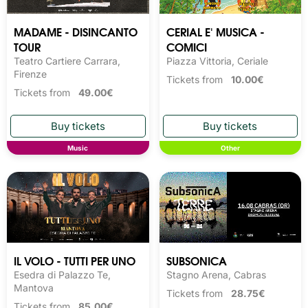
MADAME - DISINCANTO
CERIAL E' MUSICA -
TOUR
COMICI
Teatro Cartiere Carrara,
Piazza Vittoria, Ceriale
Firenze
Tickets from
10.00€
Tickets from
49.00€
Music
Other
IL VOLO - TUTTI PER UNO
SUBSONICA
Esedra di Palazzo Te,
Stagno Arena, Cabras
Mantova
Tickets from
28.75€
Tickets from
85.00€