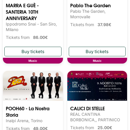
MARRA E GUÈ -
Pablo The Garden
SANTERIA 10TH
Pablo The Garden,
ANNIVERSARY
Morrovalle
Ippodromo Snai - San Siro,
Tickets from
37.98€
Milano
Tickets from
86.00€
Music
Music
POOH60 - La Nostra
CALICI DI STELLE
Storia
REAL CANTINA
BORBONICA,, PARTINICO
Inalpi Arena, Torino
Tickets from
25.00€
Tickets from
49.00€