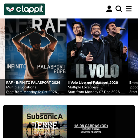
Clappit
biglietteria
ALASPORT 2026
Il Volo Live nei Palasport 2026
Emma
Multiple Locations
Ippodromo Snai - San Siro
12 Oct 2026
Start from Monday 07 Dec 2026
Start from Wednesday 09 S