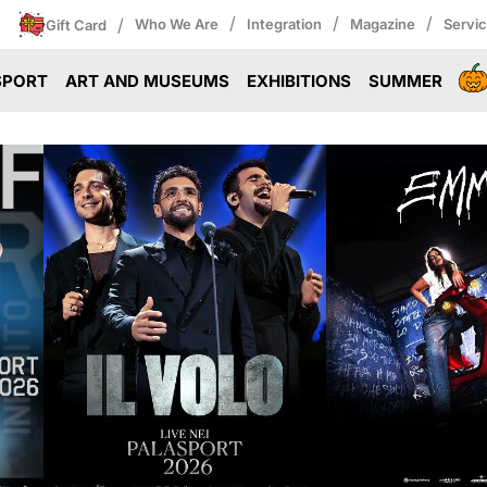
/
/
/
/
Who We Are
Integration
Magazine
Servi
Gift Card
SPORT
ART AND MUSEUMS
EXHIBITIONS
SUMMER