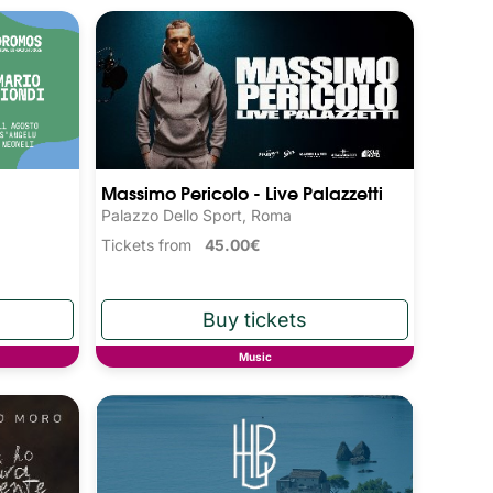
Massimo Pericolo - Live Palazzetti
Palazzo Dello Sport, Roma
Tickets from
45.00€
Music