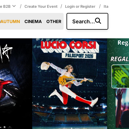
/
/
/
ce B2B
Create Your Event
Login or Register
Ita
Search...
AUTUMN
CINEMA
OTHER