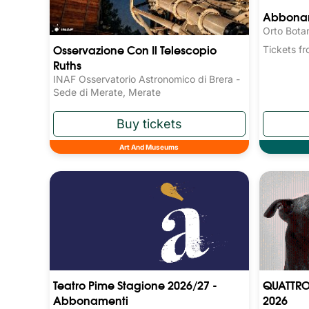
Abboname
Orto Bota
Osservazione Con Il Telescopio
Tickets 
Ruths
INAF Osservatorio Astronomico di Brera -
Sede di Merate, Merate
Art And Museums
Teatro Pime Stagione 2026/27 -
QUATTRO
Abbonamenti
2026