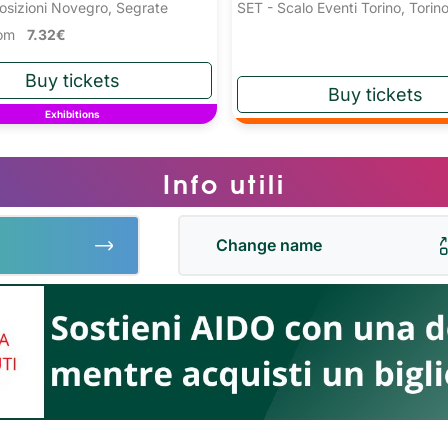
osizioni Novegro, Segrate
SET - Scalo Eventi Torino, Torin
from
7.32€
Exhibitions
Info utili
Change name