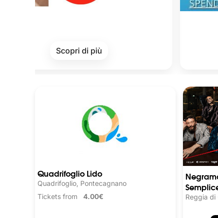
Cards of
Scopri di più
S
Quadrifoglio Lido
Negrama
Quadrifoglio, Pontecagnano
Semplice
Tickets from
4.00€
Reggia di