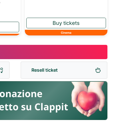
o
Cinema
Resell ticket