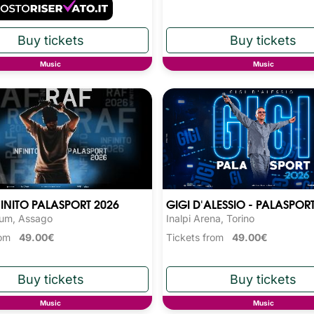
Music
Music
FINITO PALASPORT 2026
GIGI D'ALESSIO - PALASPOR
rum, Assago
Inalpi Arena, Torino
from
49.00€
Tickets from
49.00€
Music
Music