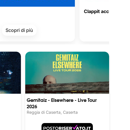
Clappit accepts Satispay Vou
Corporate Welfa
di più
Scopri di più
Gemitaiz - Elsewhere - Live Tour
2026
Reggia di Caserta, Caserta