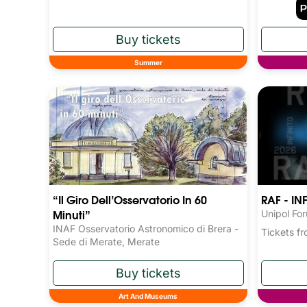
Summer
“Il Giro Dell’Osservatorio In 60
RAF - IN
Minuti”
Unipol Fo
INAF Osservatorio Astronomico di Brera -
Tickets 
Sede di Merate, Merate
Art And Museums