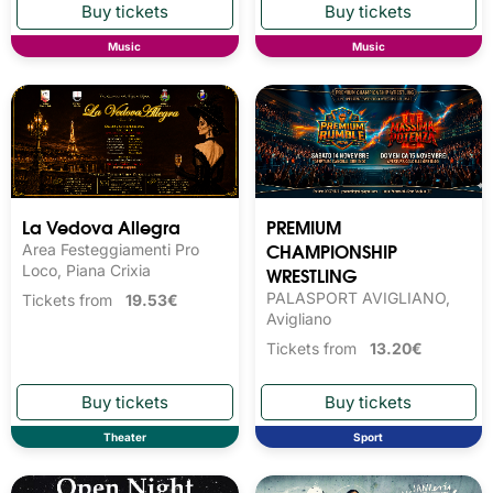
Music
Music
La Vedova Allegra
PREMIUM
CHAMPIONSHIP
Area Festeggiamenti Pro
Loco, Piana Crixia
WRESTLING
PALASPORT AVIGLIANO,
Tickets from
19.53€
Avigliano
Tickets from
13.20€
Theater
Sport