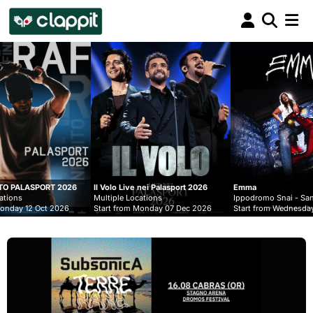
Clappit
biglietteria
Il Volo Live nei Palasport 2026
Emma
Lucio 
Multiple Locations
Ippodromo Snai - San Siro
Multip
Start from Monday 07 Dec 2026
Start from Wednesday 09 Sep 2026
Start 