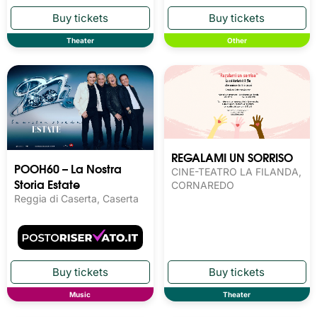
Theater
Other
REGALAMI UN SORRISO
POOH60 – La Nostra
CINE-TEATRO LA FILANDA,
Storia Estate
CORNAREDO
Reggia di Caserta, Caserta
Music
Theater