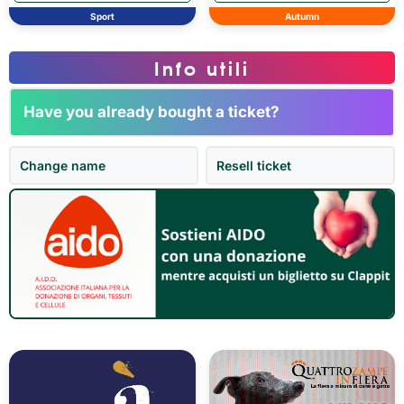
Sport
Autumn
Info utili
Have you already bought a ticket?
Change name
Resell ticket