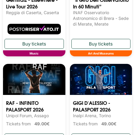
Live Tour 2026
In 60 Minuti”
Reggia di Caserta, Caserta
INAF Osservatorio
Astronomico di Brera - Sede
di Merate, Merate
Music
Art And Museums
RAF - INFINITO
GIGI D'ALESSIO -
PALASPORT 2026
PALASPORT 2026
Unipol Forum, Assago
Inalpi Arena, Torino
Tickets from
49.00€
Tickets from
49.00€