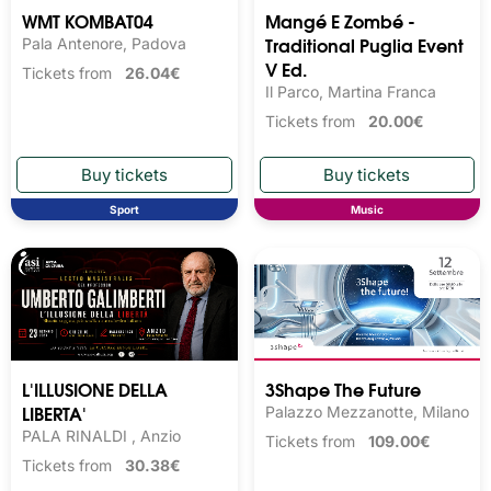
WMT KOMBAT04
Mangé E Zombé -
Traditional Puglia Event
Pala Antenore, Padova
V Ed.
Tickets from
26.04€
Il Parco, Martina Franca
Tickets from
20.00€
Sport
Music
L'ILLUSIONE DELLA
3Shape The Future
LIBERTA'
Palazzo Mezzanotte, Milano
PALA RINALDI , Anzio
Tickets from
109.00€
Tickets from
30.38€