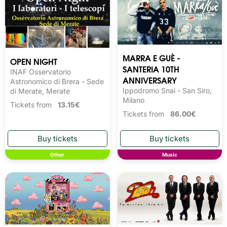
MARRA E GUÈ -
OPEN NIGHT
SANTERIA 10TH
INAF Osservatorio
ANNIVERSARY
Astronomico di Brera - Sede
Ippodromo Snai - San Siro,
di Merate, Merate
Milano
Tickets from
13.15€
Tickets from
86.00€
Other
Music