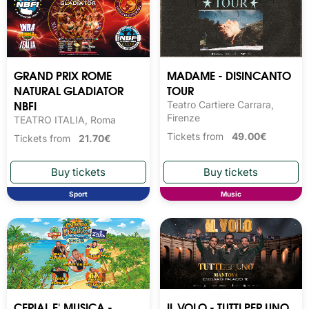
GRAND PRIX ROME
MADAME - DISINCANTO
NATURAL GLADIATOR
TOUR
NBFI
Teatro Cartiere Carrara,
Firenze
TEATRO ITALIA, Roma
Tickets from
49.00€
Tickets from
21.70€
Sport
Music
CERIAL E' MUSICA -
IL VOLO - TUTTI PER UNO