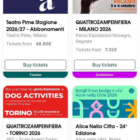
Teatro Pime Stagione
QUATTROZAMPEINFIERA
2026/27 - Abbonamenti
- MILANO 2026
Teatro Pime, Milano
Parco Esposizioni Novegro,
Segrate
Tickets from
48.60€
Tickets from
7.32€
Theater
Exhibitions
QUATTROZAMPEINFIERA
Alice Nella Citta - 24°
- TORINO 2026
Edizione
SET - Scalo Eventi Torino,
Alice nella città, Roma