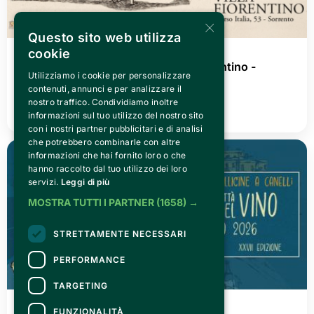
×
Questo sito web utilizza
cookie
WEDNESDAY 08 JULY 2026
Goya. Black White Dream @Villa Fiorentino -
Utilizziamo i cookie per personalizzare
Sorrento
contenuti, annunci e per analizzare il
nostro traffico. Condividiamo inoltre
READ ALL
informazioni sul tuo utilizzo del nostro sito
con i nostri partner pubblicitari e di analisi
che potrebbero combinarle con altre
informazioni che hai fornito loro o che
hanno raccolto dal tuo utilizzo dei loro
servizi.
Leggi di più
MOSTRA TUTTI I PARTNER
(1658) →
STRETTAMENTE NECESSARI
PERFORMANCE
TARGETING
FRIDAY 03 JULY 2026
FUNZIONALITÀ