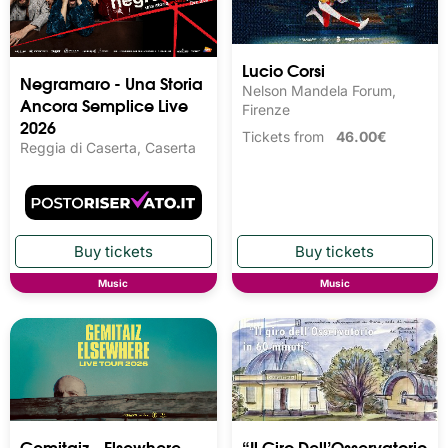
Lucio Corsi
Negramaro - Una Storia
Nelson Mandela Forum,
Ancora Semplice Live
Firenze
2026
Tickets from
46.00€
Reggia di Caserta, Caserta
Music
Music
Gemitaiz - Elsewhere -
“Il Giro Dell’Osservatorio