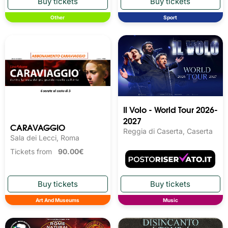
Other
Sport
Il Volo - World Tour 2026-
2027
CARAVAGGIO
Reggia di Caserta, Caserta
Sala dei Lecci, Roma
Tickets from
90.00€
Art And Museums
Music