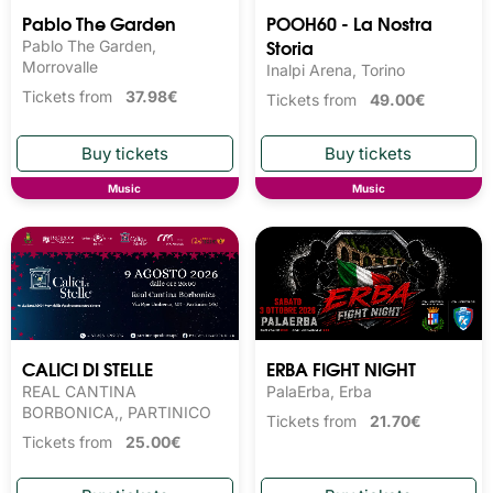
Pablo The Garden
POOH60 - La Nostra
Storia
Pablo The Garden,
Morrovalle
Inalpi Arena, Torino
Tickets from
37.98€
Tickets from
49.00€
Music
Music
CALICI DI STELLE
ERBA FIGHT NIGHT
REAL CANTINA
PalaErba, Erba
BORBONICA,, PARTINICO
Tickets from
21.70€
Tickets from
25.00€