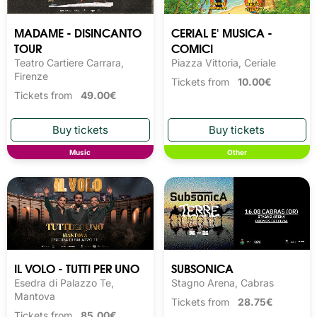
MADAME - DISINCANTO
CERIAL E' MUSICA -
TOUR
COMICI
Teatro Cartiere Carrara,
Piazza Vittoria, Ceriale
Firenze
Tickets from
10.00€
Tickets from
49.00€
Music
Other
IL VOLO - TUTTI PER UNO
SUBSONICA
Esedra di Palazzo Te,
Stagno Arena, Cabras
Mantova
Tickets from
28.75€
Tickets from
85.00€