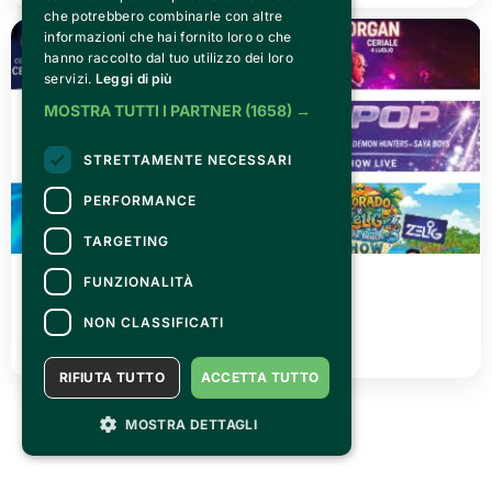
che potrebbero combinarle con altre
informazioni che hai fornito loro o che
hanno raccolto dal tuo utilizzo dei loro
servizi.
Leggi di più
MOSTRA TUTTI I PARTNER
(1658) →
STRETTAMENTE NECESSARI
PERFORMANCE
TARGETING
MONDAY 15 JUNE 2026
FUNZIONALITÀ
Cerial'è Musica & Comici
NON CLASSIFICATI
READ ALL
RIFIUTA TUTTO
ACCETTA TUTTO
MOSTRA DETTAGLI
See all