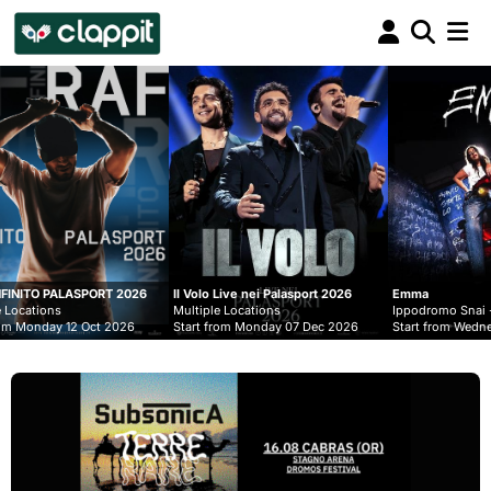
Clappit
biglietteria
26
Il Volo Live nei Palasport 2026
Emma
Luc
Multiple Locations
Ippodromo Snai - San Siro
Mul
Start from Monday 07 Dec 2026
Start from Wednesday 09 Sep 2026
Sta