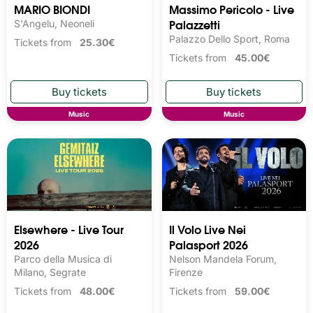
MARIO BIONDI
Massimo Pericolo - Live
Palazzetti
S'Angelu, Neoneli
Palazzo Dello Sport, Roma
Tickets from
25.30€
Tickets from
45.00€
Music
Music
Elsewhere - Live Tour
Il Volo Live Nei
2026
Palasport 2026
Parco della Musica di
Nelson Mandela Forum,
Milano, Segrate
Firenze
Tickets from
48.00€
Tickets from
59.00€