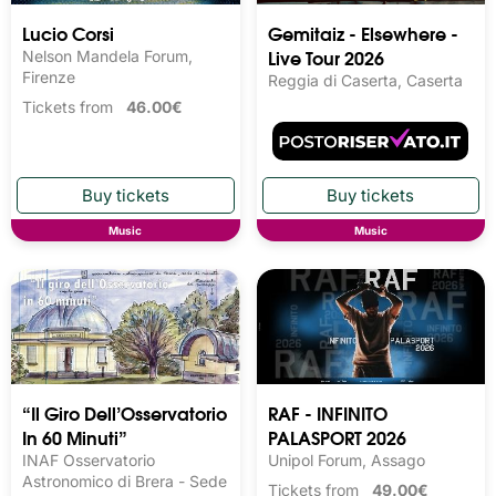
Lucio Corsi
Gemitaiz - Elsewhere -
Live Tour 2026
Nelson Mandela Forum,
Firenze
Reggia di Caserta, Caserta
Tickets from
46.00€
Music
Music
“Il Giro Dell’Osservatorio
RAF - INFINITO
In 60 Minuti”
PALASPORT 2026
INAF Osservatorio
Unipol Forum, Assago
Astronomico di Brera - Sede
Tickets from
49.00€