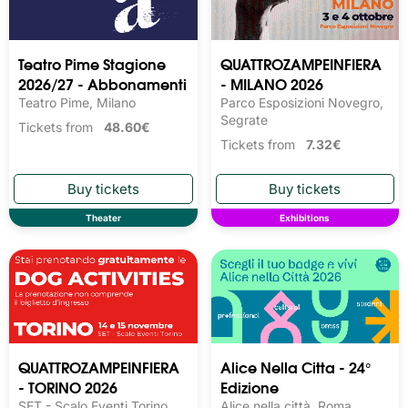
Teatro Pime Stagione
QUATTROZAMPEINFIERA
2026/27 - Abbonamenti
- MILANO 2026
Teatro Pime, Milano
Parco Esposizioni Novegro,
Segrate
Tickets from
48.60€
Tickets from
7.32€
Theater
Exhibitions
QUATTROZAMPEINFIERA
Alice Nella Citta - 24°
- TORINO 2026
Edizione
SET - Scalo Eventi Torino,
Alice nella città, Roma