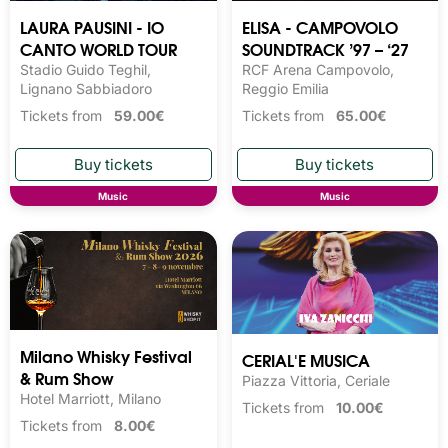
LAURA PAUSINI - IO
ELISA - CAMPOVOLO
CANTO WORLD TOUR
SOUNDTRACK ’97 – ‘27
Stadio Guido Teghil,
RCF Arena Campovolo,
Lignano Sabbiadoro
Reggio Emilia
Tickets from
59.00€
Tickets from
65.00€
Music
Music
Milano Whisky Festival 
CERIAL'E MUSICA
& Rum Show
Piazza Vittoria, Ceriale
Hotel Marriott, Milano
Tickets from
10.00€
Tickets from
8.00€