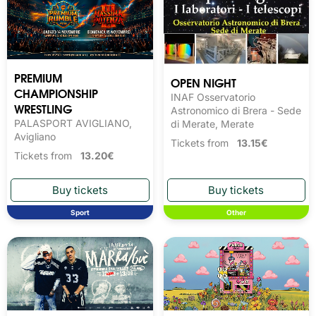
PREMIUM
OPEN NIGHT
CHAMPIONSHIP
INAF Osservatorio
WRESTLING
Astronomico di Brera - Sede
PALASPORT AVIGLIANO,
di Merate, Merate
Avigliano
Tickets from
13.15€
Tickets from
13.20€
Sport
Other