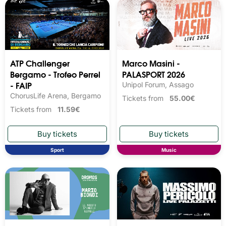
ATP Challenger
Marco Masini -
Bergamo - Trofeo Perrel
PALASPORT 2026
- FAIP
Unipol Forum, Assago
ChorusLife Arena, Bergamo
Tickets from
55.00€
Tickets from
11.59€
Sport
Music