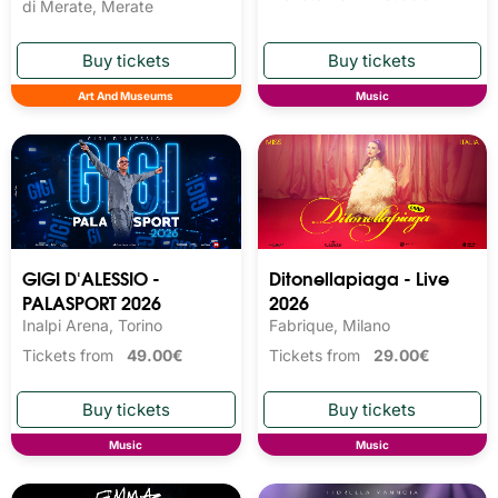
di Merate, Merate
Art And Museums
Music
GIGI D'ALESSIO -
Ditonellapiaga - Live
PALASPORT 2026
2026
Inalpi Arena, Torino
Fabrique, Milano
Tickets from
49.00€
Tickets from
29.00€
Music
Music