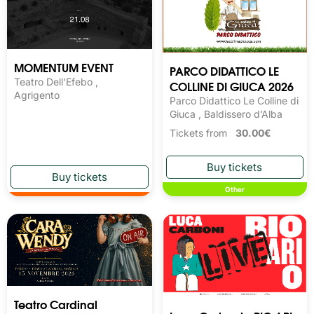
MOMENTUM EVENT
PARCO DIDATTICO LE
Teatro Dell'Efebo ,
COLLINE DI GIUCA 2026
Agrigento
Parco Didattico Le Colline di
Giuca , Baldissero d’Alba
Tickets from
30.00€
Other
Teatro Cardinal