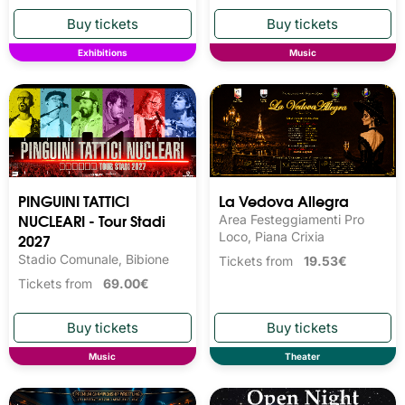
Exhibitions
Music
PINGUINI TATTICI
La Vedova Allegra
NUCLEARI - Tour Stadi
Area Festeggiamenti Pro
2027
Loco, Piana Crixia
Stadio Comunale, Bibione
Tickets from
19.53€
Tickets from
69.00€
Music
Theater