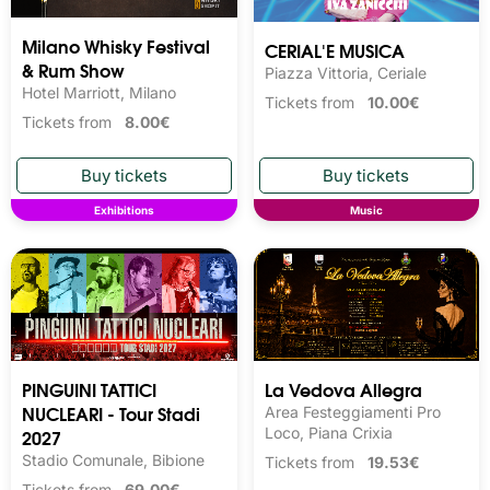
Milano Whisky Festival 
CERIAL'E MUSICA
& Rum Show
Piazza Vittoria, Ceriale
Hotel Marriott, Milano
Tickets from
10.00€
Tickets from
8.00€
Exhibitions
Music
PINGUINI TATTICI
La Vedova Allegra
NUCLEARI - Tour Stadi
Area Festeggiamenti Pro
2027
Loco, Piana Crixia
Stadio Comunale, Bibione
Tickets from
19.53€
Tickets from
69.00€