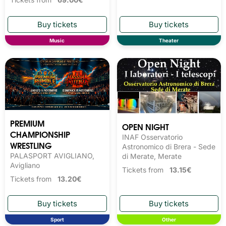
Music
Theater
PREMIUM
OPEN NIGHT
CHAMPIONSHIP
INAF Osservatorio
WRESTLING
Astronomico di Brera - Sede
PALASPORT AVIGLIANO,
di Merate, Merate
Avigliano
Tickets from
13.15€
Tickets from
13.20€
Sport
Other