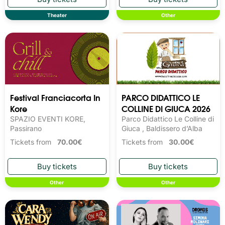
Theater
Other
Festival Franciacorta In
PARCO DIDATTICO LE
Kore
COLLINE DI GIUCA 2026
SPAZIO EVENTI KORE,
Parco Didattico Le Colline di
Passirano
Giuca , Baldissero d’Alba
Tickets from
70.00€
Tickets from
30.00€
Other
Other