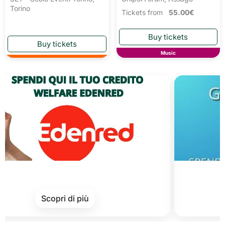
Torino
Tickets from
55.00€
Music
Card
Scopri di più