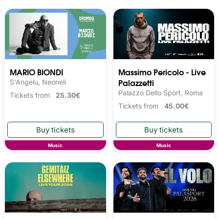
MARIO BIONDI
Massimo Pericolo - Live
Palazzetti
S'Angelu, Neoneli
Palazzo Dello Sport, Roma
Tickets from
25.30€
Tickets from
45.00€
Music
Music