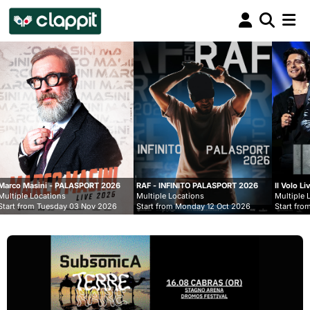
Clappit
biglietteria
LASPORT 2026
RAF - INFINITO PALASPORT 2026
Il Volo Live nei Palasport 20
Multiple Locations
Multiple Locations
 03 Nov 2026
Start from Monday 12 Oct 2026
Start from Monday 07 Dec 2