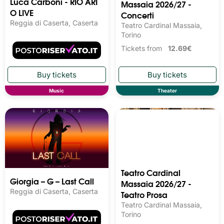
Luca Carboni - RIO ARI
Massaia 2026/27 -
O LIVE
Concerti
Reggia di Caserta, Caserta
Teatro Cardinal Massaia,
Torino
Tickets from
12.69€
Music
Theater
Teatro Cardinal
Giorgia – G – Last Call
Massaia 2026/27 -
Reggia di Caserta, Caserta
Teatro Prosa
Teatro Cardinal Massaia,
Torino