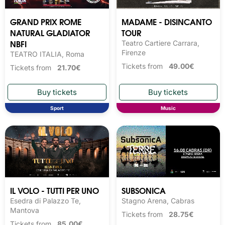
GRAND PRIX ROME
MADAME - DISINCANTO
NATURAL GLADIATOR
TOUR
NBFI
Teatro Cartiere Carrara,
Firenze
TEATRO ITALIA, Roma
Tickets from
49.00€
Tickets from
21.70€
Sport
Music
IL VOLO - TUTTI PER UNO
SUBSONICA
Esedra di Palazzo Te,
Stagno Arena, Cabras
Mantova
Tickets from
28.75€
Tickets from
85.00€