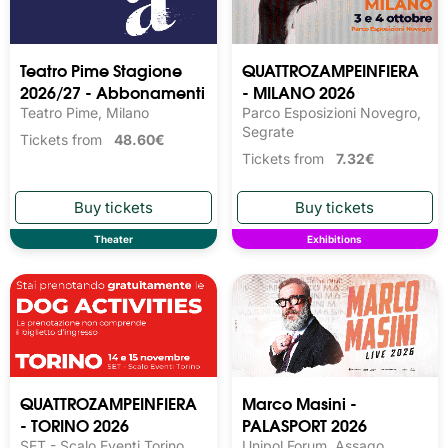
Teatro Pime Stagione
QUATTROZAMPEINFIERA
2026/27 - Abbonamenti
- MILANO 2026
Teatro Pime, Milano
Parco Esposizioni Novegro,
Segrate
Tickets from
48.60€
Tickets from
7.32€
Theater
Exhibitions
QUATTROZAMPEINFIERA
Marco Masini -
- TORINO 2026
PALASPORT 2026
SET - Scalo Eventi Torino,
Unipol Forum, Assago