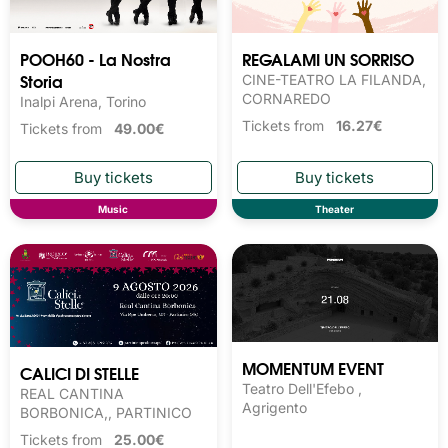
POOH60 - La Nostra
REGALAMI UN SORRISO
Storia
CINE-TEATRO LA FILANDA,
CORNAREDO
Inalpi Arena, Torino
Tickets from
16.27€
Tickets from
49.00€
Music
Theater
MOMENTUM EVENT
CALICI DI STELLE
Teatro Dell'Efebo ,
REAL CANTINA
Agrigento
BORBONICA,, PARTINICO
Tickets from
25.00€