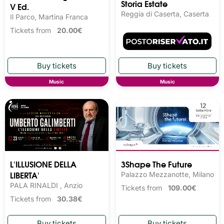
Storia Estate
V Ed.
Reggia di Caserta, Caserta
Il Parco, Martina Franca
Tickets from
20.00€
Music
Music
L'ILLUSIONE DELLA
3Shape The Future
LIBERTA'
Palazzo Mezzanotte, Milano
PALA RINALDI , Anzio
Tickets from
109.00€
Tickets from
30.38€