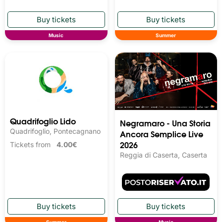
Music
Summer
Quadrifoglio Lido
Negramaro - Una Storia
Quadrifoglio, Pontecagnano
Ancora Semplice Live
2026
Tickets from
4.00€
Reggia di Caserta, Caserta
Summer
Music