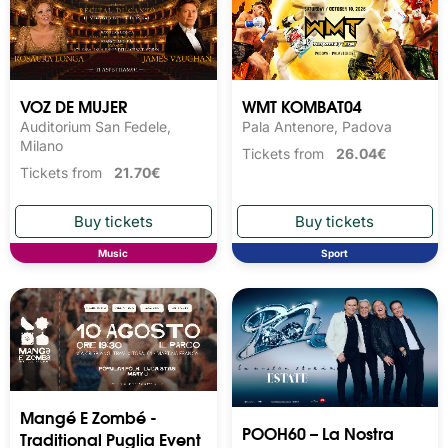
VOZ DE MUJER
WMT KOMBAT04
Auditorium San Fedele,
Pala Antenore, Padova
Milano
Tickets from
26.04€
Tickets from
21.70€
Music
Sport
Mangé E Zombé -
POOH60 – La Nostra
Traditional Puglia Event