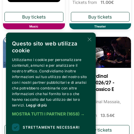
Tickets from
11.00€
Music
Theater
×
Questo sito web utilizza
cookie
Utilizziamo i cookie per personalizzare
contenuti, annunci e per analizzare il
nostro traffico. Condividiamo inoltre
Teatro Cardinal
Teatro Cardinal
informazioni sul tuo utilizzo del nostro sito
Massaia 2026/27 -
Massaia 2026/27 -
con i nostri partner pubblicitari e di analisi
Teatro Prosa Dialettale
Balletto Classico E
che potrebbero combinarle con altre
Moderno
informazioni che hai fornito loro o che
Teatro Cardinal Massaia,
hanno raccolto dal tuo utilizzo dei loro
Torino
Teatro Cardinal Massaia,
servizi.
Leggi di più
Torino
Tickets from
13.54€
MOSTRA TUTTI I PARTNER
(1658) →
Tickets from
13.54€
STRETTAMENTE NECESSARI