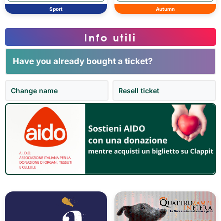
Sport
Autumn
Info utili
Have you already bought a ticket?
Change name
Resell ticket