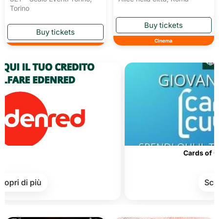
Torino
Cinema
Cards of Culture an
 più
Scopri di pi