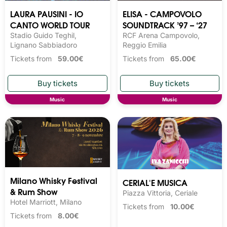
LAURA PAUSINI - IO
ELISA - CAMPOVOLO
CANTO WORLD TOUR
SOUNDTRACK ’97 – ‘27
Stadio Guido Teghil,
RCF Arena Campovolo,
Lignano Sabbiadoro
Reggio Emilia
Tickets from
59.00€
Tickets from
65.00€
Music
Music
Milano Whisky Festival 
CERIAL'E MUSICA
& Rum Show
Piazza Vittoria, Ceriale
Hotel Marriott, Milano
Tickets from
10.00€
Tickets from
8.00€