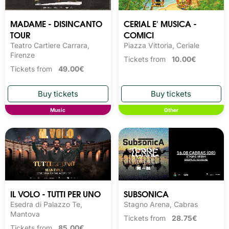
MADAME - DISINCANTO
CERIAL E' MUSICA -
TOUR
COMICI
Teatro Cartiere Carrara,
Piazza Vittoria, Ceriale
Firenze
Tickets from
10.00€
Tickets from
49.00€
Music
Other
IL VOLO - TUTTI PER UNO
SUBSONICA
Esedra di Palazzo Te,
Stagno Arena, Cabras
Mantova
Tickets from
28.75€
Tickets from
85.00€