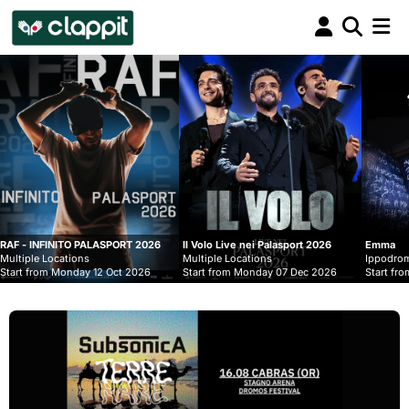
Clappit
biglietteria
PORT 2026
Il Volo Live nei Palasport 2026
Emma
Multiple Locations
Ippodromo Snai - San Siro
Oct 2026
Start from Monday 07 Dec 2026
Start from Wednesday 09 Sep 