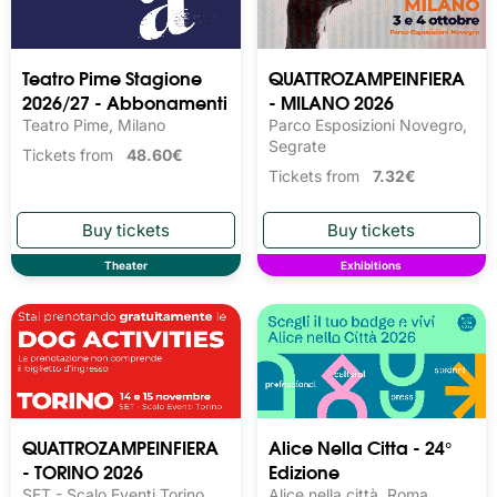
Teatro Pime Stagione
QUATTROZAMPEINFIERA
2026/27 - Abbonamenti
- MILANO 2026
Teatro Pime, Milano
Parco Esposizioni Novegro,
Segrate
Tickets from
48.60€
Tickets from
7.32€
Theater
Exhibitions
QUATTROZAMPEINFIERA
Alice Nella Citta - 24°
- TORINO 2026
Edizione
SET - Scalo Eventi Torino,
Alice nella città, Roma