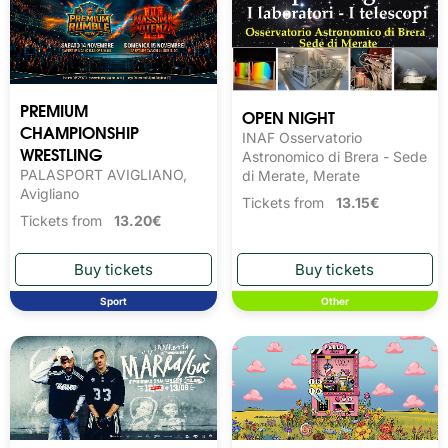
PREMIUM
OPEN NIGHT
CHAMPIONSHIP
INAF Osservatorio
WRESTLING
Astronomico di Brera - Sede
PALASPORT AVIGLIANO,
di Merate, Merate
Avigliano
Tickets from
13.15€
Tickets from
13.20€
Sport
Other