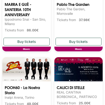
MARRA E GUÈ -
Pablo The Garden
SANTERIA 10TH
Pablo The Garden,
ANNIVERSARY
Morrovalle
Ippodromo Snai - San Siro,
Tickets from
37.98€
Milano
Tickets from
86.00€
Music
Music
POOH60 - La Nostra
CALICI DI STELLE
Storia
REAL CANTINA
BORBONICA,, PARTINICO
Inalpi Arena, Torino
Tickets from
25.00€
Tickets from
49.00€