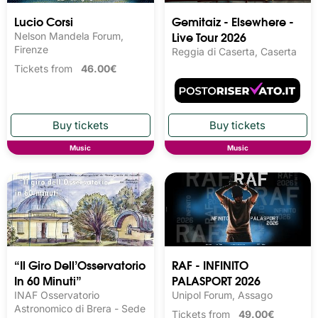
Lucio Corsi
Gemitaiz - Elsewhere -
Live Tour 2026
Nelson Mandela Forum,
Firenze
Reggia di Caserta, Caserta
Tickets from
46.00€
Music
Music
“Il Giro Dell’Osservatorio
RAF - INFINITO
In 60 Minuti”
PALASPORT 2026
INAF Osservatorio
Unipol Forum, Assago
Astronomico di Brera - Sede
Tickets from
49.00€