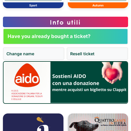
Sport
Autumn
Info utili
Have you already bought a ticket?
Change name
Resell ticket