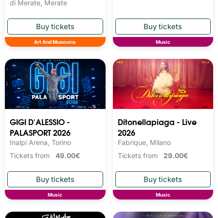
di Merate, Merate
Art And Museums
Music
GIGI D'ALESSIO -
Ditonellapiaga - Live
PALASPORT 2026
2026
Inalpi Arena, Torino
Fabrique, Milano
Tickets from
49.00€
Tickets from
29.00€
Music
Music