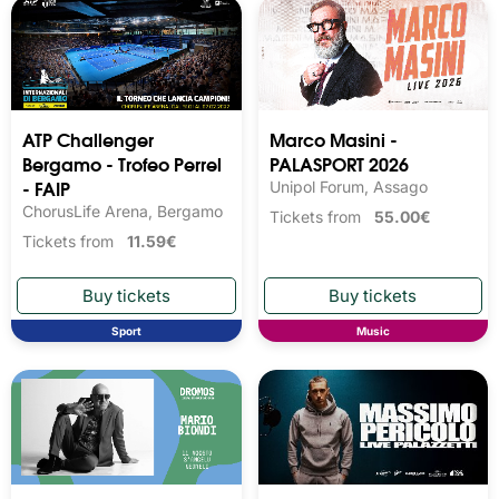
ATP Challenger
Marco Masini -
Bergamo - Trofeo Perrel
PALASPORT 2026
- FAIP
Unipol Forum, Assago
ChorusLife Arena, Bergamo
Tickets from
55.00€
Tickets from
11.59€
Sport
Music