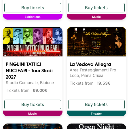
Exhibitions
Music
PINGUINI TATTICI
La Vedova Allegra
NUCLEARI - Tour Stadi
Area Festeggiamenti Pro
2027
Loco, Piana Crixia
Stadio Comunale, Bibione
Tickets from
19.53€
Tickets from
69.00€
Music
Theater