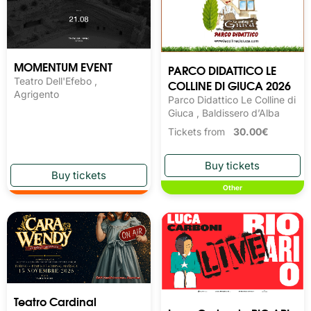
MOMENTUM EVENT
PARCO DIDATTICO LE
Teatro Dell'Efebo ,
COLLINE DI GIUCA 2026
Agrigento
Parco Didattico Le Colline di
Giuca , Baldissero d’Alba
Tickets from
30.00€
Other
Teatro Cardinal