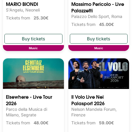
MARIO BIONDI
Massimo Pericolo - Live
Palazzetti
S'Angelu, Neoneli
Palazzo Dello Sport, Roma
Tickets from
25.30€
Tickets from
45.00€
Music
Music
Elsewhere - Live Tour
Il Volo Live Nei
2026
Palasport 2026
Parco della Musica di
Nelson Mandela Forum,
Milano, Segrate
Firenze
Tickets from
48.00€
Tickets from
59.00€