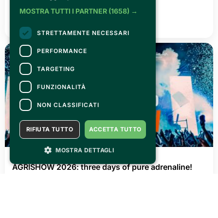
Canelli città del Vino 2026
MOSTRA TUTTI I PARTNER
(1658) →
READ ALL
STRETTAMENTE NECESSARI
PERFORMANCE
TARGETING
FUNZIONALITÀ
NON CLASSIFICATI
RIFIUTA TUTTO
ACCETTA TUTTO
MOSTRA DETTAGLI
THURSDAY 02 JULY 2026
AGRISHOW 2026: three days of pure adrenaline!
READ ALL