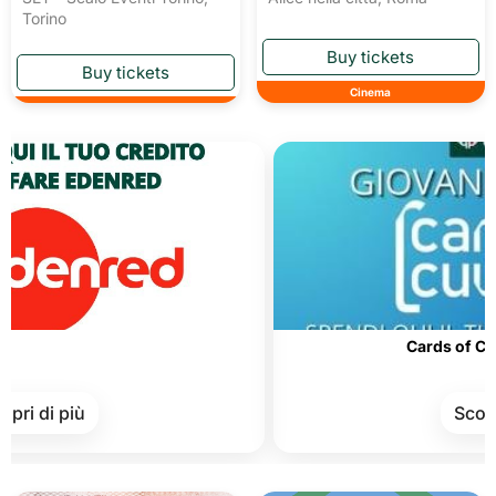
Torino
Cinema
Cards of Culture and
più
Scopri di più