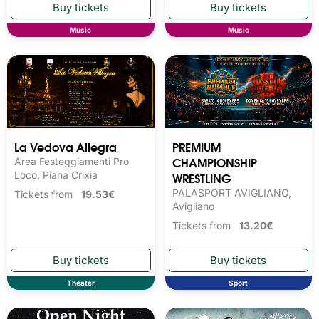
Music
Music
La Vedova Allegra
PREMIUM
CHAMPIONSHIP
Area Festeggiamenti Pro
Loco, Piana Crixia
WRESTLING
PALASPORT AVIGLIANO,
Tickets from
19.53€
Avigliano
Tickets from
13.20€
Theater
Sport