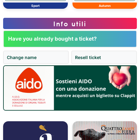
Sport
Autumn
Info utili
Have you already bought a ticket?
Change name
Resell ticket