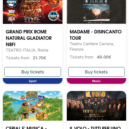
GRAND PRIX ROME
MADAME - DISINCANTO
NATURAL GLADIATOR
TOUR
NBFI
Teatro Cartiere Carrara,
Firenze
TEATRO ITALIA, Roma
Tickets from
49.00€
Tickets from
21.70€
Sport
Music
CERIAL E' MUSICA -
IL VOLO - TUTTI PER UNO