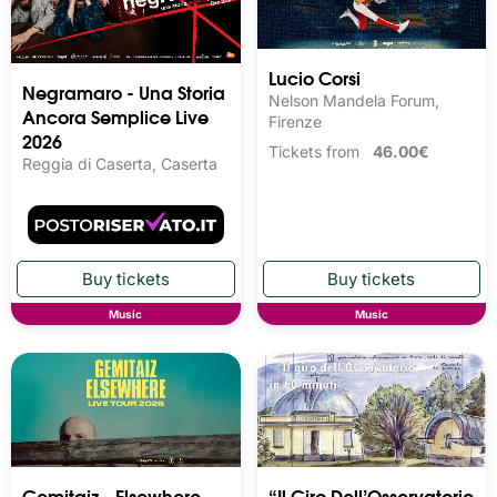
Lucio Corsi
Negramaro - Una Storia
Nelson Mandela Forum,
Ancora Semplice Live
Firenze
2026
Tickets from
46.00€
Reggia di Caserta, Caserta
Music
Music
Gemitaiz - Elsewhere -
“Il Giro Dell’Osservatorio