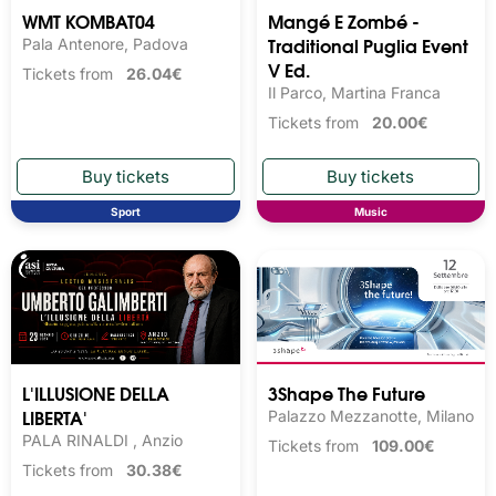
WMT KOMBAT04
Mangé E Zombé -
Traditional Puglia Event
Pala Antenore, Padova
V Ed.
Tickets from
26.04€
Il Parco, Martina Franca
Tickets from
20.00€
Sport
Music
L'ILLUSIONE DELLA
3Shape The Future
LIBERTA'
Palazzo Mezzanotte, Milano
PALA RINALDI , Anzio
Tickets from
109.00€
Tickets from
30.38€