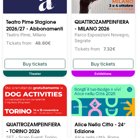
Teatro Pime Stagione
QUATTROZAMPEINFIERA
2026/27 - Abbonamenti
- MILANO 2026
Teatro Pime, Milano
Parco Esposizioni Novegro,
Segrate
Tickets from
48.60€
Tickets from
7.32€
Theater
Exhibitions
QUATTROZAMPEINFIERA
Alice Nella Citta - 24°
- TORINO 2026
Edizione
SET - Scalo Eventi Torino,
Alice nella città, Roma