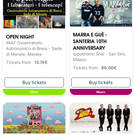
MARRA E GUÈ -
OPEN NIGHT
SANTERIA 10TH
INAF Osservatorio
ANNIVERSARY
Astronomico di Brera - Sede
Ippodromo Snai - San Siro,
di Merate, Merate
Milano
Tickets from
13.15€
Tickets from
86.00€
Other
Music