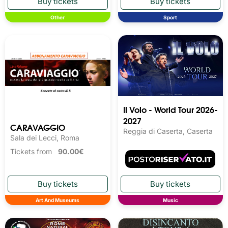
Other
Sport
Il Volo - World Tour 2026-
2027
CARAVAGGIO
Reggia di Caserta, Caserta
Sala dei Lecci, Roma
Tickets from
90.00€
Art And Museums
Music