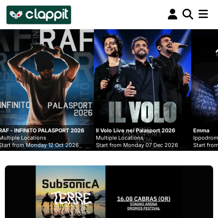
Clappit
biglietteria
PORT 2026
Il Volo Live nei Palasport 2026
Emma
Multiple Locations
Ippodromo Snai - San Siro
ct 2026
Start from Monday 07 Dec 2026
Start from Wednesday 09 Sep 2