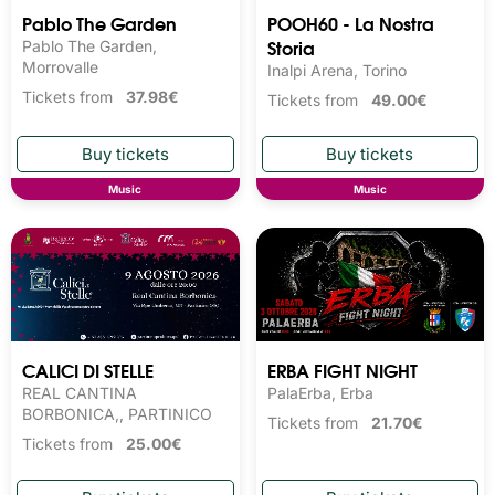
Pablo The Garden
POOH60 - La Nostra
Storia
Pablo The Garden,
Morrovalle
Inalpi Arena, Torino
Tickets from
37.98€
Tickets from
49.00€
Music
Music
CALICI DI STELLE
ERBA FIGHT NIGHT
REAL CANTINA
PalaErba, Erba
BORBONICA,, PARTINICO
Tickets from
21.70€
Tickets from
25.00€