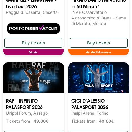
Live Tour 2026
In 60 Minuti”
Reggia di Caserta, Caserta
INAF Osservatorio
Astronomico di Brera - Sede
di Merate, Merate
Music
Art And Museums
RAF - INFINITO
GIGI D'ALESSIO -
PALASPORT 2026
PALASPORT 2026
Unipol Forum, Assago
Inalpi Arena, Torino
Tickets from
49.00€
Tickets from
49.00€