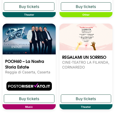
Theater
Other
REGALAMI UN SORRISO
POOH60 – La Nostra
CINE-TEATRO LA FILANDA,
Storia Estate
CORNAREDO
Reggia di Caserta, Caserta
Music
Theater