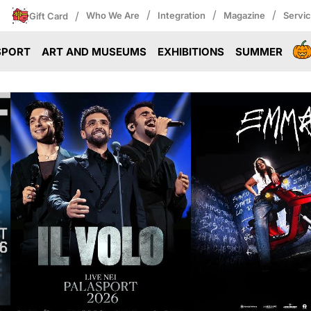
/
/
/
/
Who We Are
Integration
Magazine
Servi
Gift Card
SPORT
ART AND MUSEUMS
EXHIBITIONS
SUMMER