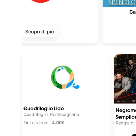
Cards of Cul
Scopri di più
Scopr
Quadrifoglio Lido
Negrama
Quadrifoglio, Pontecagnano
Semplice
Tickets from
4.00€
Reggia di