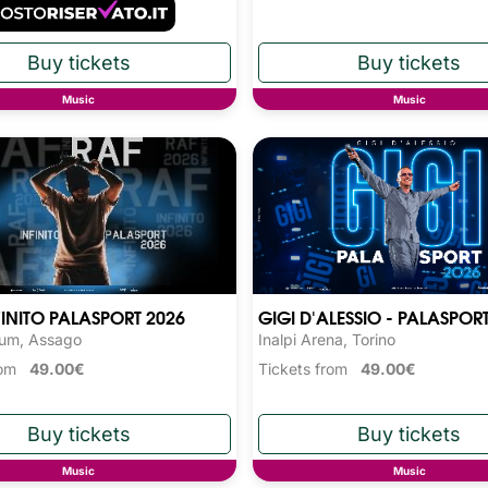
Music
Music
FINITO PALASPORT 2026
GIGI D'ALESSIO - PALASPOR
rum, Assago
Inalpi Arena, Torino
from
49.00€
Tickets from
49.00€
Music
Music