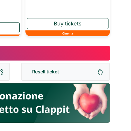
o
Cinema
Resell ticket