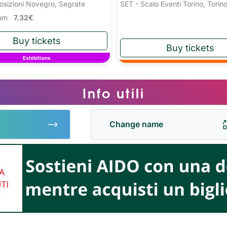
osizioni Novegro, Segrate
SET - Scalo Eventi Torino, Torin
from
7.32€
Exhibitions
Info utili
Change name