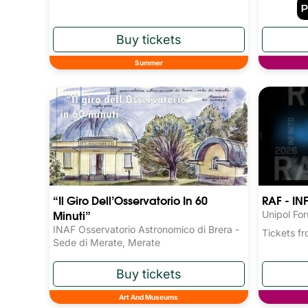
Summer
“Il Giro Dell’Osservatorio In 60
RAF - IN
Minuti”
Unipol Fo
INAF Osservatorio Astronomico di Brera -
Tickets 
Sede di Merate, Merate
Art And Museums