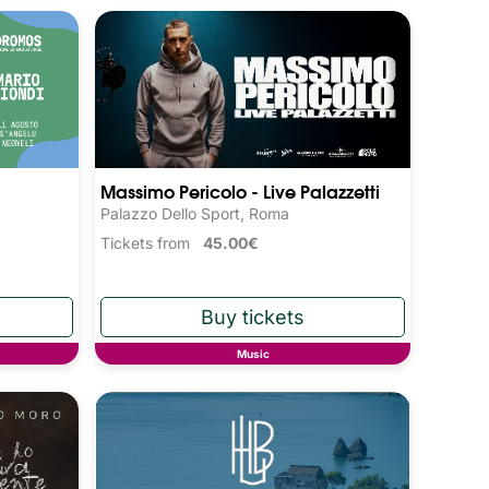
Massimo Pericolo - Live Palazzetti
Palazzo Dello Sport, Roma
Tickets from
45.00€
Music