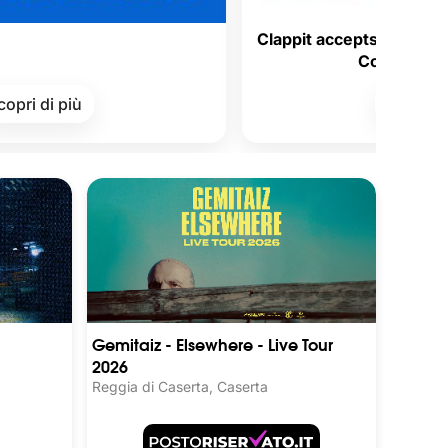
Clappit accepts Satispay Voucher
Corporate Welfare!
ù
Scopri di più
Gemitaiz - Elsewhere - Live Tour
2026
Reggia di Caserta, Caserta