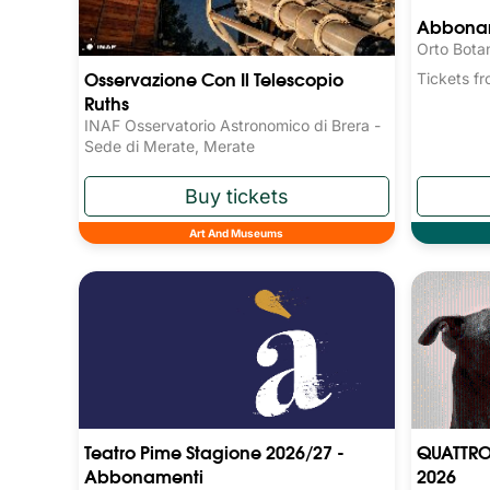
Abboname
Orto Bota
Osservazione Con Il Telescopio
Tickets 
Ruths
INAF Osservatorio Astronomico di Brera -
Sede di Merate, Merate
Art And Museums
Teatro Pime Stagione 2026/27 -
QUATTRO
Abbonamenti
2026