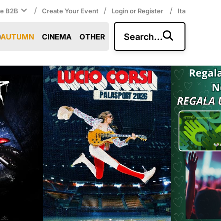
/
/
/
ce B2B
Create Your Event
Login or Register
Ita
Search...
AUTUMN
CINEMA
OTHER